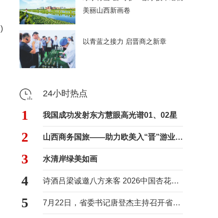
美丽山西新画卷
)
以青蓝之接力 启晋商之新章
24小时热点
1
我国成功发射东方慧眼高光谱01、02星
2
山西商务国旅——助力欧美入“晋”游业务进入快车道
3
水清岸绿美如画
4
诗酒吕梁诚邀八方来客 2026中国杏花村国际酒业博览会将于8月29日至31日举办
5
7月22日，省委书记唐登杰主持召开省委常委会会议