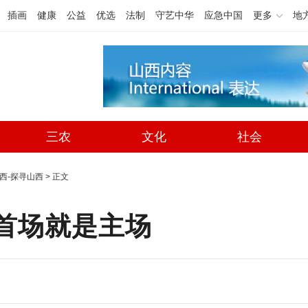
插画
健康
公益
优选
法制
守艺中华
应急中国
更多
地
三农
文化
社会
西-探寻山西
> 正文
首场就是主场