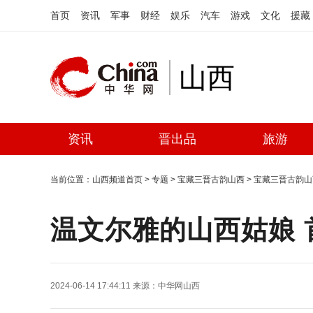
首页
资讯
军事
财经
娱乐
汽车
游戏
文化
援藏
山西
资讯
晋出品
旅游
当前位置：
山西频道首页
>
专题
>
宝藏三晋古韵山西
>
宝藏三晋古韵山
温文尔雅的山西姑娘 
2024-06-14 17:44:11
来源：
中华网山西