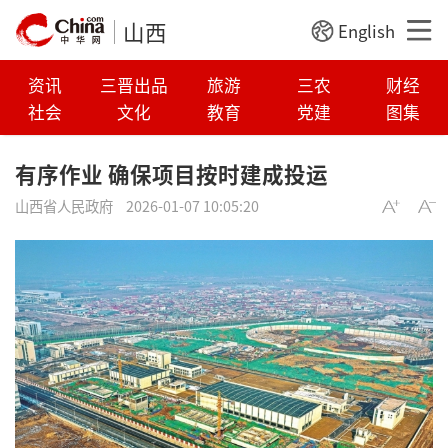
山西
English
资讯
三晋出品
旅游
三农
财经
社会
文化
教育
党建
图集
有序作业 确保项目按时建成投运
山西省人民政府
2026-01-07 10:05:20