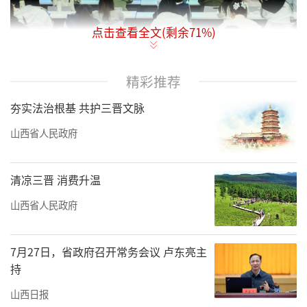
点击查看全文(剩余
71
%)
9月22日，2025“低碳中国行”暨气候行动
精彩推荐
周活动（山西站）之“气候青年说——2025山西
夯实法治根基 共护三晋文脉
省气候变化高校主题辩论赛”在山西师范大学
圆满收官。
山西省人民政府
本届比赛由生态环境部宣传教育中心、省
清凉三晋 消费升温
生态环境监测和应急保障中心（山西省生态环
山西省人民政府
境科学研究院）及山西师范大学共同主办，赛
事自8月启动以来，来自全省19所高校的24支辩
7月27日，省政府召开常务会议 卢东亮主
论队进行了激烈角逐。经过数十场激烈交锋，
持
最终山西大学辩论队一队凭借出色表现获得冠
山西日报
军，山西大同大学、山西医科大学的辩论队分