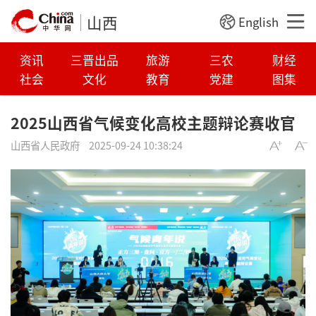
山西
English
资讯
三晋出品
旅游
三农
财经
社会
文化
教育
党建
图集
2025山西省气候变化高校主题辩论赛收官
山西省人民政府
2025-09-24 10:38:24