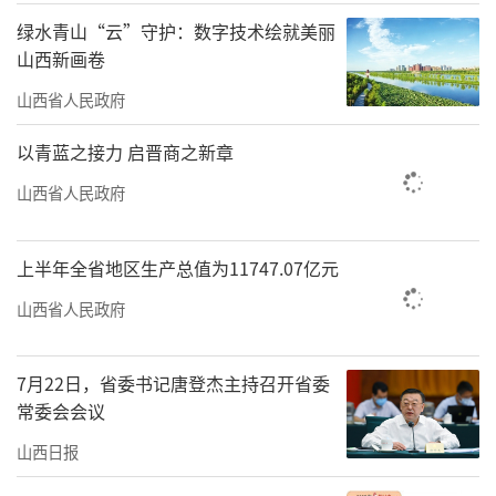
别获得第二名、第三名。山西大学辩论队一队
绿水青山“云”守护：数字技术绘就美丽
山西新画卷
邓朝航获得全程最佳辩手。
山西省人民政府
在比赛现场，参赛队伍以犀利的辩词、缜
密的逻辑、激昂的陈述围绕为决赛特别定制的
以青蓝之接力 启晋商之新章
环保辩题展开终极对决。山西大同大学、山西
山西省人民政府
医科大学围绕“应对气候变化青年更该以‘参
与者’身份践行还是以‘引领者’身份开
上半年全省地区生产总值为11747.07亿元
拓”这一命题进行热烈思辨，从多元视角探讨
山西省人民政府
青年在气候变化中的责任。
主办方相关负责人表示：“实现碳达峰、
7月22日，省委书记唐登杰主持召开省委
常委会会议
碳中和目标，需要一代代青年的接续奋斗。山
山西日报
西作为国家重要的能源基地，正坚定不移地走
生态优先、绿色低碳的高质量发展之路，更需