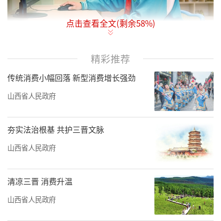
点击查看全文(剩余
58
%)
高馨羽在练习编程。刘亮亮摄
精彩推荐
2025世界机器人大赛总决赛近日在江苏无
传统消费小幅回落 新型消费增长强劲
锡落幕。吕梁市临县黄白塔寄宿制小学的9名学
山西省人民政府
生参赛，其中，高馨羽在ICode太空探险挑战赛
中勇夺亚军，秦雨桐、赵伟、王佳昊跻身全球
夯实法治根基 共护三晋文脉
前100名。
山西省人民政府
这座位于吕梁山区的乡村小学，坚持“科
技与人文并重”理念，积极引入STEAM教育，
清凉三晋 消费升温
开设机器人编程、人工智能启蒙等特色课程。
山西省人民政府
在2025年山西选拔赛中，该校曾包揽全省五个