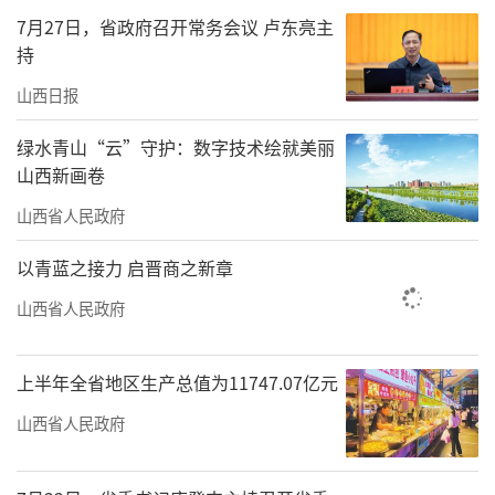
满分奖项。“从乡村课堂到国际舞台，学校的
7月27日，省政府召开常务会议 卢东亮主
培养让我敢于追梦。”高馨羽在赛后分享道。
持
据悉，中国科协对临县的定点帮扶为该校
山西日报
科技教育提供了重要支持，通过资源注入、师
绿水青山“云”守护：数字技术绘就美丽
资培训与科普设备捐赠，当地构建起“科教进
山西新画卷
乡村”支持体系，让更多乡村孩子获得了接触
山西省人民政府
前沿科技的机会。
以青蓝之接力 启晋商之新章
（时淼）
山西省人民政府
责任编辑：李梓涵
上半年全省地区生产总值为11747.07亿元
山西省人民政府