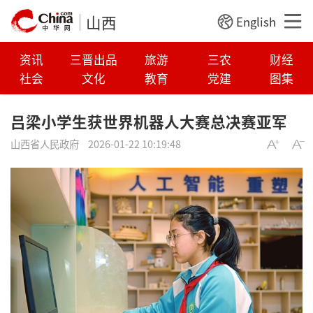
山西
English
资讯
三晋出品
旅游
三农
财经
社会
文化
教育
党建
图集
吕梁小学生获世界机器人大赛总决赛亚军
山西省人民政府
2026-01-22 10:19:48