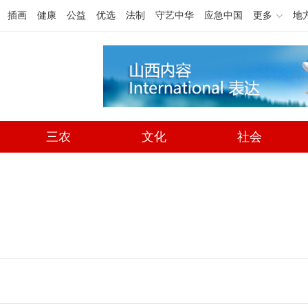
插画
健康
公益
优选
法制
守艺中华
应急中国
更多
地
三农
文化
社会