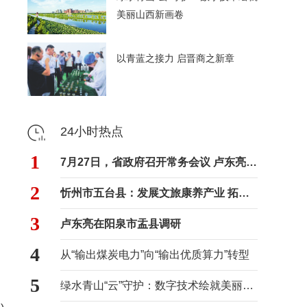
美丽山西新画卷
以青蓝之接力 启晋商之新章
24小时热点
1
7月27日，省政府召开常务会议 卢东亮主持
2
忻州市五台县：发展文旅康养产业 拓宽村民增收路径
3
卢东亮在阳泉市盂县调研
4
从“输出煤炭电力”向“输出优质算力”转型
5
绿水青山“云”守护：数字技术绘就美丽山西新画卷