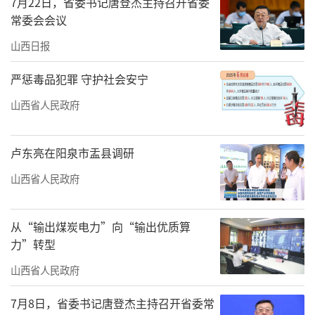
惯、文旅资源和特色产品，积极搭建购物节、
7月22日，省委书记唐登杰主持召开省委
常委会会议
周年庆、文化节、特色商品展销等多种形式的
山西日报
消费场景。
严惩毒品犯罪 守护社会安宁
生态消费新场景：阳泉市举办“十里桃花
映山城”桃河市集消费季活动，在桃河两岸构
山西省人民政府
建消费新生态，将自然生态与消费业态相融
合，紧扣“商旅文体健”多业态融合，创新多
卢东亮在阳泉市盂县调研
元化消费场景。
山西省人民政府
夜间经济新亮点：长治市通过政策引导、
从“输出煤炭电力”向“输出优质算
项目推动、品牌打造等多种手段点亮“夜经
力”转型
济”，激发消费新活力。举办“晋情消费·夜
山西省人民政府
来夜好”夜间消费季、美食节、啤酒节、文化
节等活动，融合地方美食与传统文化，吸引市
7月8日，省委书记唐登杰主持召开省委常