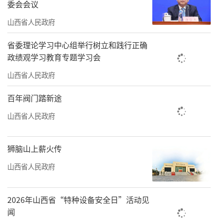
民游客深度参与，树立了良好的品牌形象。
委会会议
山西省人民政府
跨界融合新体验：忻州市创新“车展+美
食”消费组合，既让消费者享受购车补贴，又
省委理论学习中心组举行树立和践行正确
政绩观学习教育专题学习会
以地方特色美食延长游客停留时长，为市民游
客提供更加丰富的消费体验。
山西省人民政府
相关监测数据显示，“五一”假期，全省
百年阀门踏新途
重点行业消费平稳增长，零售、住宿、餐饮业
山西省人民政府
营业额分别增长6.47%、7.92%和9.46%。
狮脑山上薪火传
文旅IP破圈引流，
山西省人民政府
跨省消费热度攀升
“五一”假期，全省旅游市场火爆，各景
2026年山西省“特种设备安全日”活动见
区景点不断丰富文旅产品供给，纷纷推出特色
闻