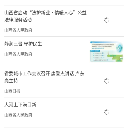
项目，打造了一批可游、可看、可娱的文旅产
山西省启动“法护新业·情暖人心”公益
品，借助重大赛事、文体演出等活动带动文旅
法律服务活动
热度持续攀升，充分释放大众旅游需求。监测
山西省人民政府
数据显示，“五一”假期，全省吸引省外消费
者198.07万人次，消费金额22.37亿元，文旅融
静润三晋 守护民生
合的“强磁场”效应持续显现。
山西省人民政府
从人声鼎沸的早市到灯火璀璨的夜市，从
省委城市工作会议召开 唐登杰讲话 卢东
智能产品的升级换代到古堡景区的文化探
亮主持
秘，“五一”假期，我省消费市场供需两旺、
山西日报
价格平稳，促消费活动丰富多彩，消费场景多
元创新，消费集聚效应明显，消费潜力正转化
大河上下满目新
为高质量发展的强劲动能。
山西省人民政府
（李若男）