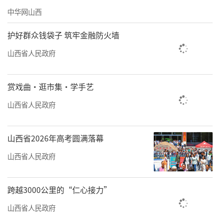
活动，努力提升游客体验，为广大游客奉
中华网山西
上“文旅大餐”。
护好群众钱袋子 筑牢金融防火墙
我省以“文旅+”模式激活流量经济，通
山西省人民政府
过“跟着悟空游山西”线下副本升级，创新11
条打卡路线，打造“打卡开宝箱赢好礼”差异
赏戏曲·逛市集·学手艺
化消费场景。
山西省人民政府
忻州古城以超过90%的民宿预订率和超越8
小时的游客停留时长，展现“文旅+住宿+体
山西省2026年高考圆满落幕
验”的乘数效应；皇城相府举办“太行古堡文
山西省人民政府
化艺术周”，将国粹精华与现代科技交融，打
造沉浸式文化体验空间；长治市启动“壮美太
跨越3000公里的“仁心接力”
行、久安长治”活动，吸引18个省（区、市）
山西省人民政府
150余家文旅产业企业参加，签约8个精品文旅