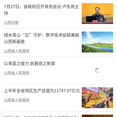
车、电动自行车、家电、手机、平板、智能手
7月27日，省政府召开常务会议 卢东亮主
持
表（手环）、家装厨卫“焕新”等促销政策措
施，更好满足居民消费多样化、个性化、智能
山西日报
化需求，充分释放消费潜力。监测数据显
绿水青山“云”守护：数字技术绘就美丽
示，“五一”假期消费品以旧换新带动消费
山西新画卷
12.96亿元，其中，家电3.7亿元、家装产品3.27
山西省人民政府
亿元、汽车3.26亿元、3C数码产品2.11亿元，
以青蓝之接力 启晋商之新章
成为品质消费“三驾马车”，精准释放居民智
山西省人民政府
能化、绿色化换新需求。
消费场景立体“突围”，
上半年全省地区生产总值为11747.07亿元
多业态融合活力迸发
山西省人民政府
“五一”假期，全省各地结合当地风俗习