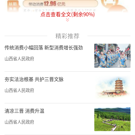
点击查看全文(剩余
90
%)
精彩推荐
传统消费小幅回落 新型消费增长强劲
山西省人民政府
“政银企”三重驱动以旧换新，
消费升级势能强劲
夯实法治根基 共护三晋文脉
山西省人民政府
紧扣政策红利与假日经济节点，省商务厅
指导省零售商行业协会举办2025山西省“晋情
清凉三晋 消费升温
消费·平安焕新”电动自行车以旧换新活动，
推出电动自行车政、银、企三重补贴，有效带
山西省人民政府
动消费增长。指导各市推动重点企业细化汽