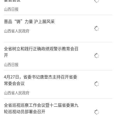
今年“五一”假期，永济市牛魔王逍遥谷
山西日报
景区凭借“神话IP+沉浸演艺”创新模式再次火
爆出圈，其推出的沉浸式西游演艺、潮流音乐
晋品“铸”力量 沪上展风采
派对、无人机光影大秀等系列活动日均接待游
山西省人民政府
客超1.5万人次，人气持续升温。
全省树立和践行正确政绩观警示教育会召
尽管已是第3次来景区，太原游客李嘉还是
开
在造型各异的NPC、精彩实景演绎中一秒入
山西日报
戏，在这里，他与NPC趣味互动、合影打卡，
尽享假日时光。
4月27日，省委书记唐登杰主持召开省委
常委会会议
景区相关负责人表示，后续将继续优化节
山西省人民政府
目内容，提升游客全天候互动体验，保持热度
和流量，为游客带来更新更好的游玩体验。
全省巡视巡察工作会议暨十二届省委第九
轮巡视动员部署会召开