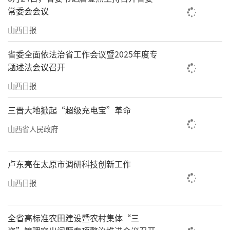
常委会会议
山西日报
乔家大院景区推出的互动表演备受游客青睐。
山西经济日报记者栗美霞摄
省委全面依法治省工作会议暨2025年度专
题述法会议召开
责任编辑：李梓涵
山西日报
三晋大地掀起“超级充电宝”革命
山西省人民政府
卢东亮在太原市调研科技创新工作
山西日报
全省高标准农田建设暨农村集体“三