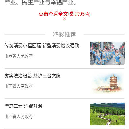
产业、民生产业与幸福产业。
点击查看全文(剩余
95
%)
随着游客消费需求的不断升级，我省各地
积极适应市场需求变化，秉持“以文塑旅、以
旅彰文”原则，大力推动“旅游+”“+旅
精彩推荐
游”产业融合，在配套服务、业态重塑、产品
传统消费小幅回落 新型消费增长强劲
升级等方面精准发力，打造更多吸睛点、消费
山西省人民政府
点和网红打卡点，实现游客满意与旅游盈
利“双赢”，推动文化旅游业高质量发展。
夯实法治根基 共护三晋文脉
优化设施：
山西省人民政府
铺就出行畅途，提升体验质感
清凉三晋 消费升温
“在这里自驾真是一种享受！”在初夏的
山西省人民政府
一个周末，自驾游爱好者郭鸿带着家人沿黄河