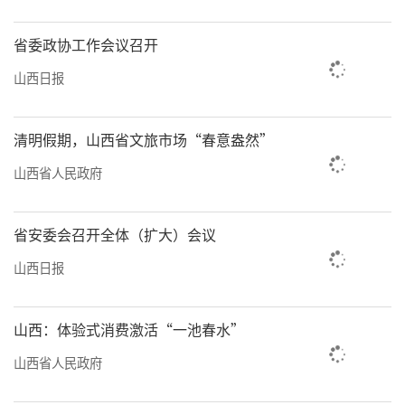
游产业链条的实践案例。此外，《又见平遥》
省委政协工作会议召开
《太行山上》《如梦大同》等优质旅游演艺项
山西日报
目，也让游客“入景入戏”。
值得一提的是，全省还培育了一批国家级
清明假期，山西省文旅市场“春意盎然”
夜间文旅消费集聚区、国家级旅游休闲街区，
山西省人民政府
康养游、乡村游、工业游、红色游、体育游等
成为文旅“吸睛”“吸客”新业态，使文旅产
省安委会召开全体（扩大）会议
业活力持续迸发。
山西日报
“旅游业是综合性产业、口碑产业，核心
是为旅游者提供服务，做好服务是文旅业高质
山西：体验式消费激活“一池春水”
量发展的‘必答题’‘加分项’。”省文旅厅
山西省人民政府
厅长王爱琴表示，接下来，山西文旅将丰富产
品业态，推动文旅多元融合，延长产业链条，