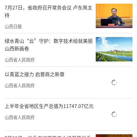
一号旅游公路自驾游，感受黄河风土人情，入
7月27日，省政府召开常务会议 卢东亮主
住温泉康养民宿，尽享休闲假日。
持
“沿着黄河一号旅游公路行驶，黄河美景
山西日报
尽收眼底。我们游览平陆大天鹅景区，领略黄
绿水青山“云”守护：数字技术绘就美丽
河的磅礴气势，欣赏峡谷平湖的胜景，品尝纯
山西新画卷
天然的农家美味。”聊起那次自驾之旅，郭鸿
山西省人民政府
意犹未尽。
以青蓝之接力 启晋商之新章
总里程达1.3万公里的黄河、长城、太行三
山西省人民政府
个一号旅游公路，构建起“城景通、景景通、
城乡通”的全域旅游公路网。我省累计投入
上半年全省地区生产总值为11747.07亿元
7200万元新建、改扩建旅游厕所940座，实
山西省人民政府
施“畅联山西、信号升格”专项行动，全面提
升游客出行便利度与体验满意度。这些公路不