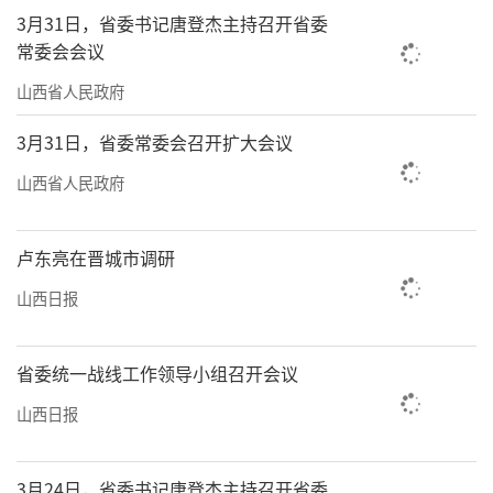
3月31日，省委书记唐登杰主持召开省委
提高核心竞争力，让游客深度旅游、深刻体
常委会会议
验，乘兴而来、满意而归，使山西成为“来了
山西省人民政府
不想走，走了还想来”的旅游目的地，为新时
代山西文旅融合发展谱写精彩篇章。
3月31日，省委常委会召开扩大会议
山西省人民政府
（栗美霞）
卢东亮在晋城市调研
山西日报
省委统一战线工作领导小组召开会议
山西日报
3月24日，省委书记唐登杰主持召开省委