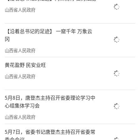
产业发展新路。近年来，景区积极拓展文旅演
山西省人民政府
艺新业态，培育景区新IP，陆续推出《魁星点
斗》《家国情槐》《苏三路过大槐树》等10多
【沿着总书记的足迹】 一窟千年 万象云
项极具地域特色的表演，为游客带来别样文化
冈
体验，提升景区知名度和美誉度，助力当
山西省人民政府
地“旅游+多产业”高质量融合发展。
黄花盈野 民安业旺
山西大学教授、省政府旅游咨询专家张世
山西省人民政府
满认为，文旅融合能带动和促进文旅新业态发
展，实现观光游向文化体验游升级，让文旅服
5月8日，唐登杰主持召开省委理论学习中
务遍布街头巷尾，契合当地旅游发展需求。
心组集体学习会
业态融合：
山西省人民政府
打造特色品牌，释放产业活力
5月7日，省委书记唐登杰主持召开省委常
委会会议