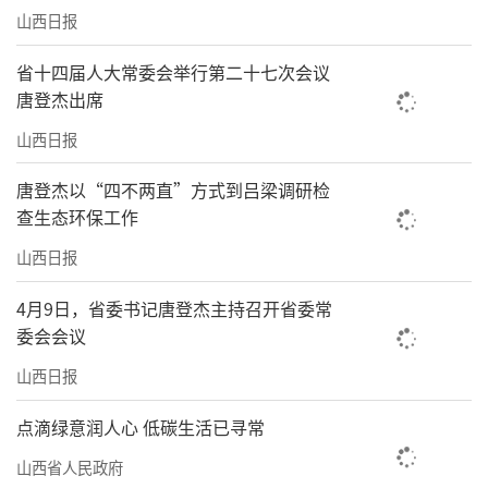
从神话实景演绎到线下趣味互动，从网络
山西日报
引流到全员互动，牛魔王逍遥谷景区凭借优质
体验、高标准服务和多业态融合模式，实
省十四届人大常委会举行第二十七次会议
唐登杰出席
现“烟火气”与“童趣感”的完美交融，打造
山西日报
适配全年龄段、全时段、全场景的假日文旅盛
宴，塑造独具特色的当地文旅品牌，成为晋陕
唐登杰以“四不两直”方式到吕梁调研检
豫周边游客畅享假日的首选地之一。
查生态环保工作
山西日报
节假日期间，平遥古城丰富多元的旅游项
目让游客深刻感受到文化体验游的乐趣。其
4月9日，省委书记唐登杰主持召开省委常
中，将科技与文化巧妙结合的SoReal焕真·平
委会会议
遥科技艺术馆成为平遥热门打卡点。游客走进
山西日报
这里，如同穿越时光，亲身感受古城千年前的
点滴绿意润人心 低碳生活已寻常
盛况。该艺术馆全方位增强游客参与感和体验
山西省人民政府
感，是我省推动文旅与科技深度融合、延伸旅