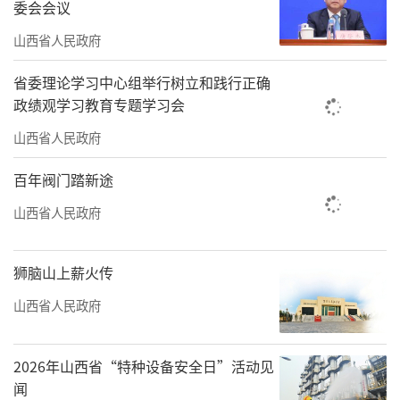
委会会议
立“2+48小时”投诉快速处理机制，开展旅游
服务“体检式”暗访，构建“好差评”和游客
山西省人民政府
满意度调查闭环机制，营造放心、舒心、开心
省委理论学习中心组举行树立和践行正确
的旅游环境。
政绩观学习教育专题学习会
出行便利、出游安心，吸引各地游客纷至
山西省人民政府
沓来。今年年初，省文旅厅联合省交通厅印发
百年阀门踏新途
《山西省黄河、长城、太行三个一号旅游公路
山西省人民政府
与文化旅游融合发展规划（2026—2030
年）》，完善沿线服务区、观景台、自驾营
狮脑山上薪火传
地、充电设施等，通过交旅深度融合、多方协
山西省人民政府
同联动，将“道路”转化为“景观道”“休闲
道”“富民道”，构建全域协同、区域联动的
2026年山西省“特种设备安全日”活动见
文旅发展新格局，推动交通廊道向文旅经济带
闻