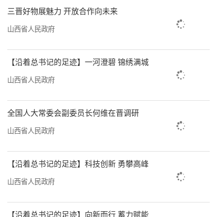
工打铁体验”尽显古镇特色，增强游客参与感
三晋好物展魅力 开放合作向未来
与互动感。同时，创新发展夜演、夜游、夜
山西省人民政府
食、夜购、夜宿等业态，解决游客“白天有得
游、晚上没得玩”的问题。
【沿着总书记的足迹】一河澄碧 锦绣满城
“漫步千年古镇，逛吃大阳夜市，体验文
山西省人民政府
人笔下的诗意生活，感受真实的人间烟火气，
别有一番意境。”今年“五一”假期，在游览
全国人大常委会副委员长何维在晋调研
完大阳古镇后，来自河南的游客荣晓在微信上
山西省人民政府
配图发的一段文字，获得不少朋友点赞。
一连串的古镇旅游新体验，让游客
【沿着总书记的足迹】科技创新 勇攀高峰
在“古”与“今”、“新”与“旧”的碰撞中
山西省人民政府
感受穿越之旅。
洪洞大槐树景区同样通过文旅融合走出了
【沿着总书记的足迹】向新而行 蓄力赋能