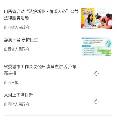
涵。
这一旅游与航空深度融合的项目，是乔家
山西省启动“法护新业·情暖人心”公益
法律服务活动
大院景区创新推出的特色文旅产品，通过“低
山西省人民政府
空观光+非遗互动+民俗体验”的模式，景区成
功为百年古院注入新活力。
静润三晋 守护民生
泽州县大阳古镇拥有2600多年历史，近年
山西省人民政府
来不断丰富旅游业态，推动旅游与文化融合，
延长产业链条，朝着“淡季不淡，旺季更
省委城市工作会议召开 唐登杰讲话 卢东
亮主持
旺”的目标迈进。景区深挖历史文化、民俗文
化，将其与旅游产业结合，推出沉浸式、体验
山西日报
式实景演艺《阳阿鼓韵》《阳阿穿越秀》；场
大河上下满目新
馆主题演艺再现古镇千年历史文化与繁华往
山西省人民政府
事；古代文化体验项目“制针工艺互动”“手