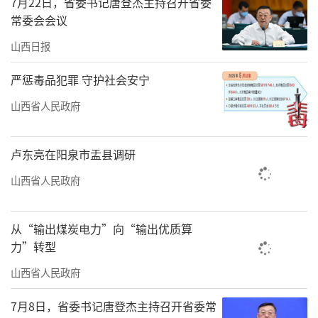
7月22日，省委书记唐登杰主持召开省委
仅带动沿线旅游驿站、美丽乡村、观光采摘等
常委会会议
产业发展，更方便游客领略三晋风光，成为名
山西日报
副其实的景观公路。
严惩毒品犯罪 守护社会安宁
沿着长城一号旅游公路，古长城、古村
落、汉墓群等景区景点如珍珠项链般镶嵌在塞
山西省人民政府
北大地上。每逢节假日，众多省内外游客都会
来此自驾游，住民宿、品美食，乐在其中。
卢东亮在阳泉市盂县调研
山西省人民政府
让游客处处感受便捷与安心“留下来”，
是我省优化旅游公共服务体系、提升游客体验
从“输出煤炭电力”向“输出优质算
满意度、打响“旅游满意在山西”品牌的关
力”转型
键。节假日期间，各景区利用官方服务平台实
山西省人民政府
行动态管理，及时发布预警、疏散分流游客，
保障景区平稳有序运行。2025年以来，我省建
7月8日，省委书记唐登杰主持召开省委常