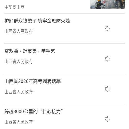
转变，为游客提供更优质的沿途服务。
中华网山西
创新发展：
护好群众钱袋子 筑牢金融防火墙
激活景区魅力，满足多元需求
山西省人民政府
随着游客消费需求升级，我省旅游发展模
式逐步从传统观光旅游向休闲、度假、体验等
赏戏曲·逛市集·学手艺
多元业态并重转变。全省各景区主动适应市场
山西省人民政府
变化，立足自身资源禀赋创新发展，实施业态
升级行动，满足游客多样化需求。
山西省2026年高考圆满落幕
今年“五一”假期，在晋中乔家大院体验
山西省人民政府
直升机低空游览项目后，湖南游客姚凌和丈夫
大呼过瘾。从空中俯瞰乔家大院，他们深刻体
跨越3000公里的“仁心接力”
悟到“皇家有故宫，民宅看乔家”的深厚内
山西省人民政府