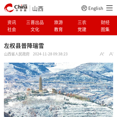
山西
English
资讯
三晋出品
旅游
三农
财经
社会
文化
教育
党建
图集
左权县普降瑞雪
山西省人民政府
2024-11-28 09:38:23