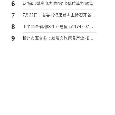
6
从“输出煤炭电力”向“输出优质算力”转型
7
7月22日，省委书记唐登杰主持召开省委常委会会议
8
上半年全省地区生产总值为11747.07亿元
9
忻州市五台县：发展文旅康养产业 拓宽村民增收路径