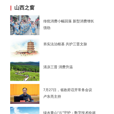
|
山西之窗
传统消费小幅回落 新型消费增长
强劲
夯实法治根基 共护三晋文脉
清凉三晋 消费升温
7月27日，省政府召开常务会议
卢东亮主持
绿水青山“云”守护：数字技术绘就