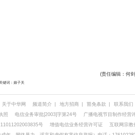
(
责任编辑
：何剑
关键词：娘子关
关于中华网
频道简介
|
地方招商
|
豁免条款
|
联系我们
执照
电信业务审批[2003]字第24号
广播电视节目制作经营
1011202003835号
增值电信业务经营许可证
互联网宗教
年、网络暴力、谣言和虚假有害信息举报）电话：176102283