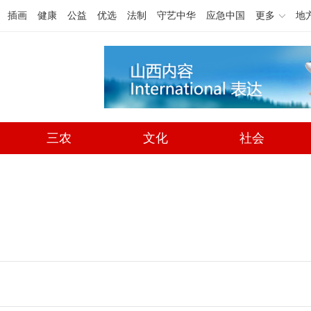
插画
健康
公益
优选
法制
守艺中华
应急中国
更多
地
三农
文化
社会