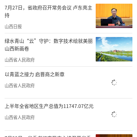
7月27日，省政府召开常务会议 卢东亮主
1月11日，太原蒙山景区内，冰瀑玫瑰创意
持
景观吸引众多游客驻足拍照打卡。冰的清透与
山西日报
玫瑰的浓烈相映成趣，独特景致成为冬日热门
绿水青山“云”守护：数字技术绘就美丽
看点，尽显文旅活力。
山西新画卷
山西日报记者范文静摄
山西省人民政府
责任编辑：李梓涵
以青蓝之接力 启晋商之新章
山西省人民政府
上半年全省地区生产总值为11747.07亿元
山西省人民政府