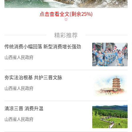
点击查看全文(剩余
25
%)
1月13日，平顺县通天峡景区内，昔日的飞
瀑流泉凝结成形态各异的冰瀑冰挂景观，绵延
精彩推荐
数千米，好似步入童话般的冰雪世界。郭世虎
摄
传统消费小幅回落 新型消费增长强劲
山西省人民政府
夯实法治根基 共护三晋文脉
山西省人民政府
清凉三晋 消费升温
山西省人民政府