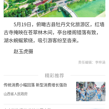
5月19日，俯瞰古县牡丹文化旅游区，红墙
古寺掩映在苍翠林木间，亭台楼阁错落有致，
湖水蜿蜒萦绕，吸引游客纷至沓来。
赵玉虎摄
责任编辑：李梓涵
精彩推荐
传统消费小幅回落 新型消费增长强劲
山西省人民政府