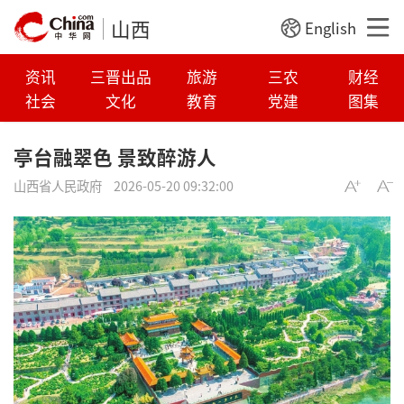
山西
English
资讯
三晋出品
旅游
三农
财经
社会
文化
教育
党建
图集
亭台融翠色 景致醉游人
山西省人民政府
2026-05-20 09:32:00