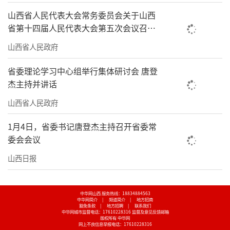
山西省人民代表大会常务委员会关于山西
省第十四届人民代表大会第五次会议召开
时间的决定
山西省人民政府
省委理论学习中心组举行集体研讨会 唐登
杰主持并讲话
山西省人民政府
1月4日，省委书记唐登杰主持召开省委常
委会会议
山西日报
中华网山西 服务热线：18834884563
中华网简介
|
频道简介
|
地方招商
豁免条款
|
地方招聘
|
联系我们
中华网城市监督电话：17610228316
监督及意见反馈邮箱
版权所有 中华网
网上不良信息举报电话：17610228316