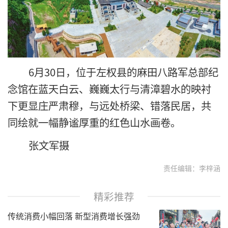
6月30日，位于左权县的麻田八路军总部纪
念馆在蓝天白云、巍巍太行与清漳碧水的映衬
下更显庄严肃穆，与远处桥梁、错落民居，共
同绘就一幅静谧厚重的红色山水画卷。
张文军摄
责任编辑：李梓涵
精彩推荐
传统消费小幅回落 新型消费增长强劲