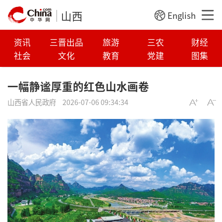
山西
English
资讯
三晋出品
旅游
三农
财经
社会
文化
教育
党建
图集
一幅静谧厚重的红色山水画卷
山西省人民政府
2026-07-06 09:34:34