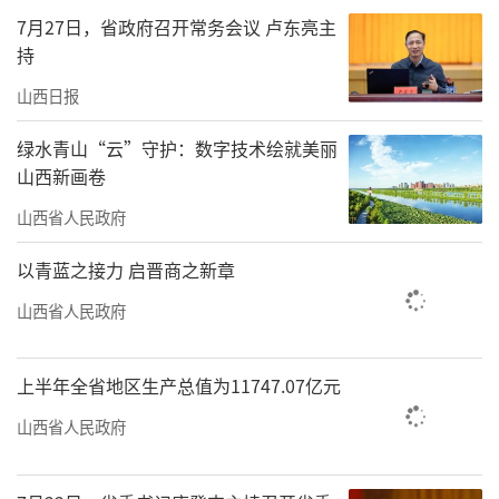
乡、汾阳市贾家庄镇、吕梁市离石区吴城镇、
7月27日，省政府召开常务会议 卢东亮主
昔阳县李家庄乡、榆社县云簇镇、平定县冠山
持
镇和锁簧镇、沁源县灵空山镇、长子县慈林
山西日报
镇、泽州县高都镇、霍州市辛置镇、万荣县高
绿水青山“云”守护：数字技术绘就美丽
村镇。
山西新画卷
据悉，试点地区要落实试点工作主体责
山西省人民政府
任，围绕既定的试点方向和内容，结合本地发
以青蓝之接力 启晋商之新章
展基础、区位条件、资源禀赋、发展痛点，因
山西省人民政府
地制宜、讲求实效，有序推进试点任务落实。
试点建设要及时倾听群众对数字乡村建设的意
上半年全省地区生产总值为11747.07亿元
见和诉求，通过数字化技术切实解决群众急难
愁盼问题，不搞“形象工程”，防治“指尖上
山西省人民政府
的形式主义”。（王龙飞）