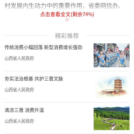
村发展内生动力中的重要作用，省委网信办、
点击查看全文(剩余
74
%)
省农业农村厅、省发展改革委等部门于今年初
联合开展省级数字乡村试点工作，面向全省遴
选一批乡（镇），在升级数字基础设施、创新
精彩推荐
发展智慧农业、探索数字经济和网络文化新业
传统消费小幅回落 新型消费增长强劲
态、打造数字治理新模式、提升公共服务效能
山西省人民政府
等方面开展试点建设，探索不同区域条件下数
字乡村发展路径和方法，打造一批有特色、有
夯实法治根基 共护三晋文脉
亮点的发展样板，挖掘一批可复制、可推广的
山西省人民政府
典型模式。
据了解，首批15个数字乡村试点分别是：
清凉三晋 消费升温
清徐县柳杜乡、阳曲县泥屯镇、大同市云州区
山西省人民政府
杜庄乡、朔州市平鲁区白堂乡、神池县东湖