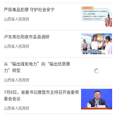
觉很奇妙。
严惩毒品犯罪 守护社会安宁
据了解，游戏场景的现实取景地包括大同
山西省人民政府
云冈石窟、悬空寺，忻州五台山佛光寺，朔州
崇福寺、应县木塔，平遥镇国寺、双林寺，临
卢东亮在阳泉市盂县调研
汾隰县小西天、洪洞广胜寺，晋城高平铁佛
山西省人民政府
寺、陵川西溪二仙庙、泽州玉皇庙等历史悠久
的山西古建筑。很多人是通过游戏第一次了解
从“输出煤炭电力”向“输出优质算
到山西竟有如此之多保存完好且精美绝伦的古
力”转型
建筑。
山西省人民政府
一直以来山西都是中式古建筑及传统文化
7月8日，省委书记唐登杰主持召开省委常
爱好者的心头好。山西古建从唐到清时代序列
委会会议
完整，品类众多，涵盖寺庙、佛塔、宫殿、城
山西省人民政府
堡、住宅、园林等多种类型。据统计，山西共