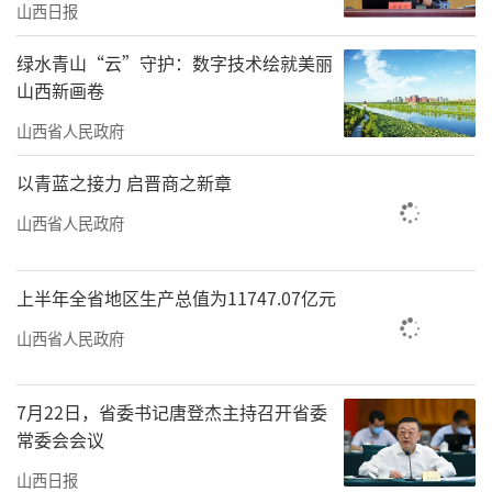
启了解谜之旅。
山西日报
资源宝库
绿水青山“云”守护：数字技术绘就美丽
山西新画卷
8月20日，单机游戏《黑神话：悟空》上
山西省人民政府
线，这部现象级国产3A游戏不仅受到游戏圈的
极大关注，更是引发线下古建探秘热。
以青蓝之接力 启晋商之新章
山西省人民政府
《黑神话：悟空》里的36个场景中有27处
来自山西，其中就包括广胜寺。广胜寺始建于
上半年全省地区生产总值为11747.07亿元
东汉，除上寺飞虹塔及大雄宝殿于明代重建
外，其余多为元代建筑。“知道我是广胜寺工
山西省人民政府
作人员，就有玩家联系我，让我讲讲现实中的
广胜寺，还说被‘种草’了，要来实地看
7月22日，省委书记唐登杰主持召开省委
常委会会议
看。”自己的工作照进游戏，而玩的游戏照进
山西日报
现实，山西临汾广胜寺景区副总经理薛震洪感