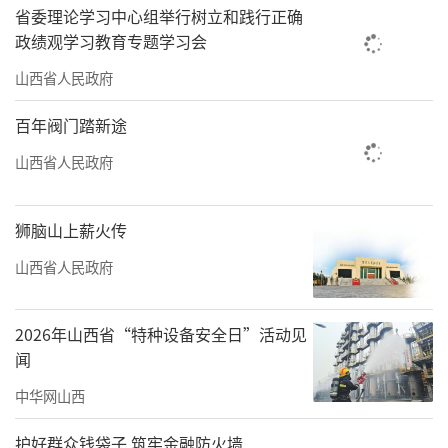
省委理论学习中心组举行树立和践行正确
有古建筑28027处，是全国古建筑数量最多的省
政绩观学习教育专题学习会
份。“地上文物看山西”可以说实至名归。
山西省人民政府
“不仅仅是建筑本身，山西古建上还附着
百年阀门踏新途
了2.4万平方米的壁画，这些壁画曾经是游客的
山西省人民政府
心之所向，如今也成了游戏玩家‘考古’的彩
蛋。”山西财经大学文化产业管理教研室主任
狮脑山上薪火传
张黎敏告诉记者，“这些丰富而独特的资源同
山西省人民政府
样也为游戏创作提供了大量素材与灵感。”据
了解，游戏制作团队在实地走访山西期间进行
2026年山西省“特种设备安全日”活动见
了详细考察和记录，对山西古建筑进行了精确
闻
的记录和描摹。游戏开发团队通过高精度的3D
中华网山西
扫描技术，将山西古建筑的细节还原到游戏
中，使得游戏场景在建筑风格上具有极高的历
护好群众钱袋子 筑牢金融防火墙