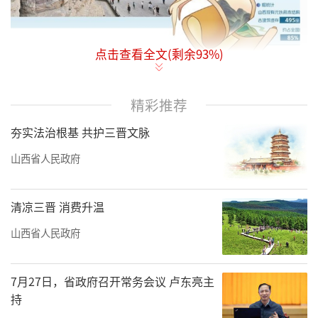
点击查看全文(剩余
93
%)
游客在云冈石窟参观。新华社记者 杨晨光摄
精彩推荐
《黑神话：悟空》火了，一同带火的还有
夯实法治根基 共护三晋文脉
山西文旅。游戏里多处场景均来自山西，游戏
山西省人民政府
过程仿佛是对古建筑的一次深度巡礼，让玩家
在享受游戏的同时，领略中华文明的深邃与广
博。游戏发售以来，山西旅游频频冲上热搜，
清凉三晋 消费升温
网友纷纷喊话：希望山西能接好这波泼天的富
山西省人民政府
贵。游戏为何大多在山西取景？面对这突如其
来的流量，山西能接好吗？未来，山西又将怎
7月27日，省政府召开常务会议 卢东亮主
持
么延续这段“神话”？带着诸多问题，记者开