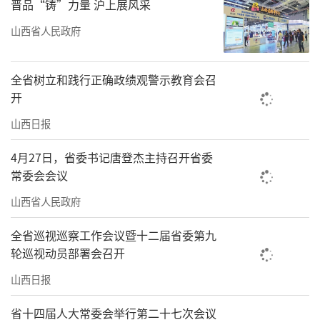
晋品“铸”力量 沪上展风采
历史文化遗产的保护和合理化利用才是打
山西省人民政府
造山西文旅品牌的抓手。山西最吸引游客的旅
游资源正是古建筑等历史文化遗产。因此，在
全省树立和践行正确政绩观警示教育会召
开
承接游戏热度的同时，山西文旅部门十分重视
对文化遗产的保护工作，确保文物的原真性和
山西日报
完整性不受损害。不断加强文物保护法规的宣
4月27日，省委书记唐登杰主持召开省委
传和执行力度，提升公众的文物保护意识。探
常委会会议
索合理的利用方式，让其不仅“活起来”，还
山西省人民政府
要深度聚焦，更好地发挥和创造其文化价值和
全省巡视巡察工作会议暨十二届省委第九
旅游价值。
轮巡视动员部署会召开
文旅强省需要顶层设计、整体布局。山西
山西日报
省文旅厅介绍，2024年山西将着力打造太原、
省十四届人大常委会举行第二十七次会议