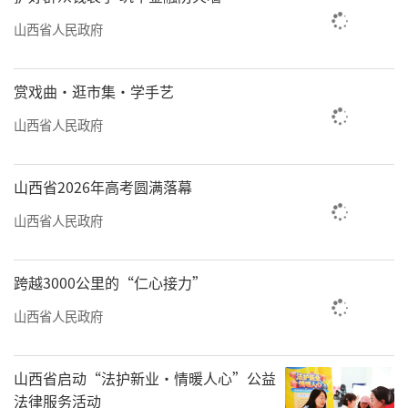
史真实性和艺术价值。“这种严谨的态度和对
山西省人民政府
文化的尊重，使游戏中的山西元素不仅丰富而
且真实可靠，对玩家的吸引力也更强。”张黎
赏戏曲·逛市集·学手艺
敏说。
山西省人民政府
有备而来
山西省2026年高考圆满落幕
这波流量并不是等来的。实际上，早在4年
山西省人民政府
前，山西省文旅厅已与游戏创作方对接，关于
如何在游戏中宣传传统文化和人文古建达成意
跨越3000公里的“仁心接力”
向，并由此开启了一场虚拟与现实、游戏与文
旅的“双向奔赴”。“从2022年开始，我们在
山西省人民政府
各个节点与游戏方互动宣传，当时就有了一定
的关注度。如今游戏上线，通过数字化的呈
山西省启动“法护新业·情暖人心”公益
法律服务活动
现，不仅给山西古建带来了新的生命力，也为