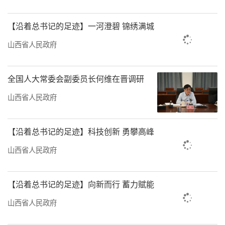
文创好礼相送等，吸引更多海内外游客走进山
【沿着总书记的足迹】一河澄碧 锦绣满城
西。
山西省人民政府
这一环紧扣一环的文旅大戏让山西坐上
了“筋斗云”。携程旅行数据显示，8月20日0
全国人大常委会副委员长何维在晋调研
时至12时，山西省搜索热度环比增长超过
山西省人民政府
10%，大同、朔州等城市搜索热度均环比增长
两成，山西小西天的门票订单量同比增长
【沿着总书记的足迹】科技创新 勇攀高峰
236%；同程旅行数据显示，截至8月20日16
时，山西旅游搜索热度较前日同一时段上涨
山西省人民政府
17%，其中朔州旅游搜索热度上涨91%，晋城
旅游搜索热度上涨63%。飞猪数据显示，今年
【沿着总书记的足迹】向新而行 蓄力赋能
暑期，包括门票、租车、线路游等在内的山西
山西省人民政府
旅游预订量同比增长约七成。