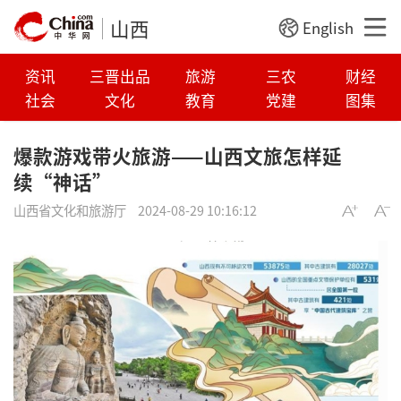
山西
English
资讯
三晋出品
旅游
三农
财经
社会
文化
教育
党建
图集
爆款游戏带火旅游——山西文旅怎样延
续“神话”
山西省文化和旅游厅
2024-08-29 10:16:12