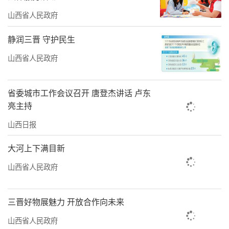
山西文旅业开拓了新模式。”山西省文化和旅
山西省人民政府
游厅副厅长陈少卿表示。山西省文旅厅和山西
静润三晋 守护民生
省文物局联合发函，在确保文物安全的前提下
山西省人民政府
支持相关拍摄工作，协调有关专家讲解并接受
采访，积极协助拍摄团队，为游戏取景提供了
省委城市工作会议召开 唐登杰讲话 卢东
便利。
亮主持
8月22日，在山西2024数字文旅品牌创新大
山西日报
会上，山西省文旅厅正式启动“跟着悟空游山
大河上下满目新
西”活动及具体线路，发布了“天命人集结
山西省人民政府
令”，邀请《黑神话：悟空》首批通关者免费
来山西赏古建、品美食。当日，旅游平台和机
三晋好物展魅力 开放合作向未来
构上线了“跟着悟空游山西”团队专线。同时
山西省人民政府
联合各大酒店、景区推出住宿、门票优惠以及