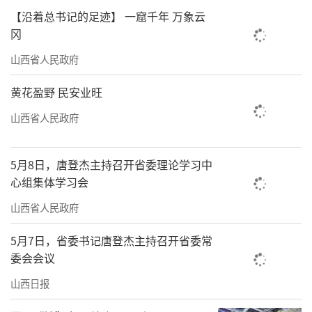
【沿着总书记的足迹】 一窟千年 万象云
除了与游戏合作，近期山西在文旅推广方
冈
面多向发力。例如，创新宣传方式，提升知名
山西省人民政府
度，邀请网络名人到山西做文旅系列直播，通
过网络平台介绍山西的古建筑以及人文、风
黄花盈野 民安业旺
光；优化旅游服务质量，提升游客体验，
山西省人民政府
在“演唱会经济”上下功夫，仅今年上半年就
有多场演唱会在太原上演。一位北京来的游客
5月8日，唐登杰主持召开省委理论学习中
告诉记者，本来是冲着演唱会来的，没想到一
心组集体学习会
下高铁就有手办，还有免费巴士和免费景区游
山西省人民政府
览，体验感很棒。
5月7日，省委书记唐登杰主持召开省委常
借势“留量”
委会会议
山西日报
流量只是起点，能借势“留量”才是真
章。