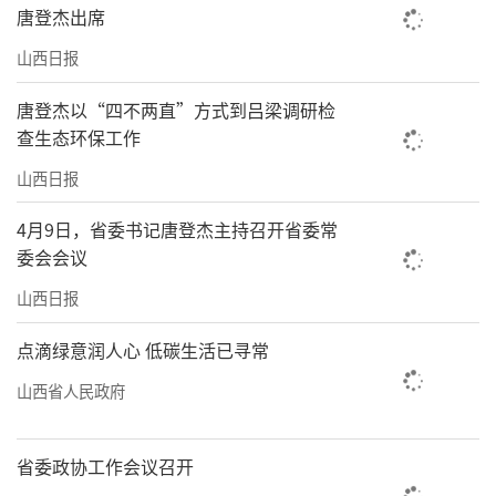
大同、运城3个国际旅游门户城市，同时还将建
唐登杰出席
设旅游名城名县名镇、标志性片区，构建旅游
山西日报
核心吸引物体系，强化现代旅游业基础支撑，
唐登杰以“四不两直”方式到吕梁调研检
打造国际知名文化旅游目的地。“这一系列举
查生态环保工作
措对于将山西加快建设成为文旅强省具有重要
山西日报
意义。”张黎敏表示。
4月9日，省委书记唐登杰主持召开省委常
《黑神话：悟空》为山西带来了前所未有
委会会议
的热度，也给当地文旅发展带来了启示。“文
山西日报
化创新的核心要素是人才培养。”山西财经大
学文化旅游与新闻艺术学院党委书记王振峰告
点滴绿意润人心 低碳生活已寻常
诉记者，培养文旅复合型、应用型、技能型服
山西省人民政府
务业人才势在必行。近年来山西在支持文旅产
学研用合作培养人才方面做了大量工作，积极
省委政协工作会议召开
推进相关科技企业、产业园区及科研机构共同