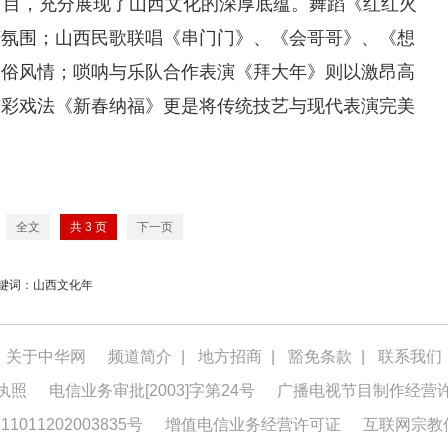
节目，充分展现了山西文化的深厚底蕴。舞蹈《红红火
庆氛围；山西民歌联唱《串门门》、《会哥哥》、《想
民俗风情；唢呐与乐队合作表演《拜大年》则以激昂高
鼓彩戏法《新春纳福》更是将传统技艺与现代表演完美
全文
共
3
页
下一页
键词：山西文化年
关于中华网
频道简介
|
地方招商
|
豁免条款
|
联系我们
执照
电信业务审批[2003]字第24号
广播电视节目制作经营
1011202003835号
增值电信业务经营许可证
互联网宗教