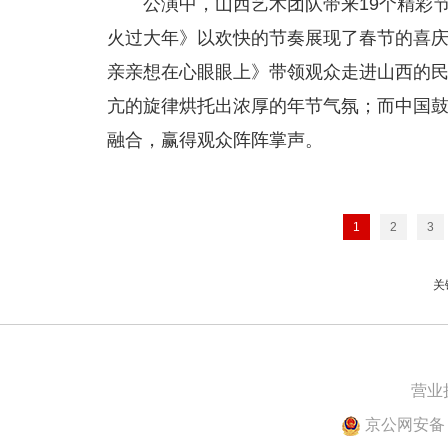
公演中，山西艺术团队带来19个精彩
火过大年》以欢快的节奏展现了春节的喜
亲亲想在心眼眼上》带领观众走进山西的
亢的旋律烘托出浓厚的年节气氛；而中国
融合，赢得观众阵阵掌声。
1
2
3
关
营业
京公网安备 1