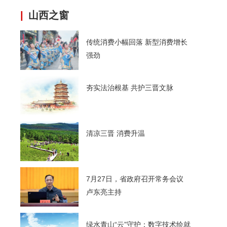
|
山西之窗
传统消费小幅回落 新型消费增长
强劲
夯实法治根基 共护三晋文脉
清凉三晋 消费升温
7月27日，省政府召开常务会议
卢东亮主持
绿水青山“云”守护：数字技术绘就