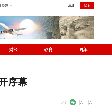
方频道
注册
登录
财经
教育
图集
拉开序幕
微信
分享