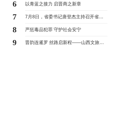
6
以青蓝之接力 启晋商之新章
7
7月8日，省委书记唐登杰主持召开省委常委会会议
8
严惩毒品犯罪 守护社会安宁
9
晋韵连暹罗 丝路启新程——山西文旅专题推介活动在泰国曼谷成功举办