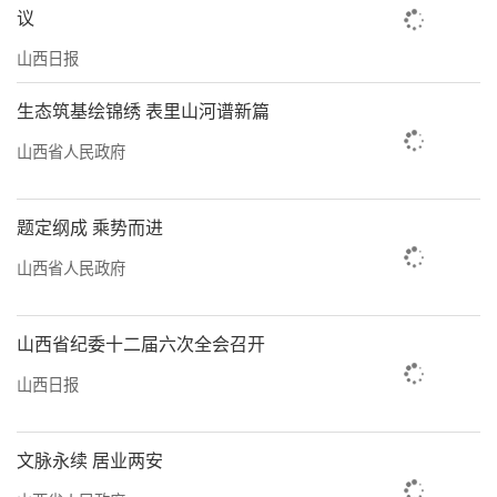
议
社区是城市治理的基本单元，一头连着居
山西日报
民生活的“千头万绪”，一头连着城市治理
的“神经末梢”。近年来，山西持续探索推进
生态筑基绘锦绣 表里山河谱新篇
小区“有党的组织、有活动阵地、有党员信息
山西省人民政府
台账、有联系服务群众机制、有应急动员预
案”建设，党的组织延伸到小区、服务阵地建
题定纲成 乘势而进
设到小区、党员管理覆盖到小区、联系群众落
山西省人民政府
实到小区、应急动员明确到小区，让社区治理
更有深度、物业服务更有温度、居民生活更有
山西省纪委十二届六次全会召开
幸福度。
山西日报
推动符合条件的社区党支部、党总支调整
为社区党委。以居民小区为界设置网格，以楼
文脉永续 居业两安
栋单元划分微网格，全部建立小区（网格）党