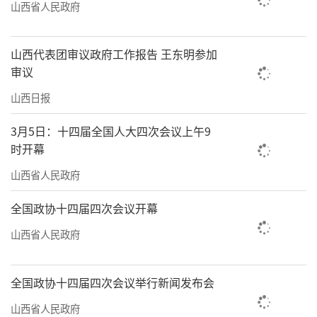
一”措施，坚持“一村一策”精准发力：对矛
山西省人民政府
盾纠纷集中村，由信访部门联合村级人民调解
委员会开展集中攻坚；对集体经济薄弱村，邀
山西代表团审议政府工作报告 王东明参加
审议
请农业农村部门量身定制产业发展计划，确保
问题真解决、整顿“不贰过”。
山西日报
五寨县小河头镇小武州村曾因党支部书记
3月5日：十四届全国人大四次会议上午9
时开幕
工作不在状态，村党组织陷入“软弱涣散”。
山西省人民政府
乡镇党建办采取“县级包联+党委书记主抓+蹲
点指导”模式，从后备库中选优大专学历的曹
全国政协十四届四次会议开幕
爱玲任村党支部书记，并安排乡镇党建办主
山西省人民政府
任“一对一”辅导。
曹爱玲上任后，在乡镇党建办协助下建
全国政协十四届四次会议举行新闻发布会
立“两委”责任清单，将村务划分为环境整
山西省人民政府