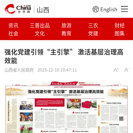
山西
English
资讯
三晋出品
旅游
三农
财经
社会
文化
教育
党建
图集
强化党建引领“主引擎” 激活基层治理高
效能
山西省人民政府
2025-12-16 10:47:11