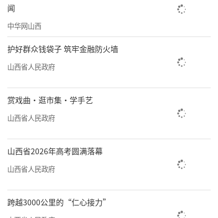
闻
大同市西花园街道梨园社区召开居民议事会。
中华网山西
闫书敏摄
护好群众钱袋子 筑牢金融防火墙
山西省人民政府
赏戏曲·逛市集·学手艺
山西省人民政府
山西省2026年高考圆满落幕
山西省人民政府
跨越3000公里的“仁心接力”
国网平遥县供电公司党员服务队与青年突击队