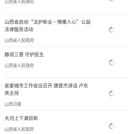
山西省人民政府
冒雨开展特巡，排查用电隐患。师文慧摄
山西省启动“法护新业·情暖人心”公益
法律服务活动
山西省人民政府
静润三晋 守护民生
山西省人民政府
省委城市工作会议召开 唐登杰讲话 卢东
亮主持
山西日报
汾阳市市场监督管理局老干部党支部组织老干
大河上下满目新
部志愿者前往石盘山开展春季义务植树主题党
山西省人民政府