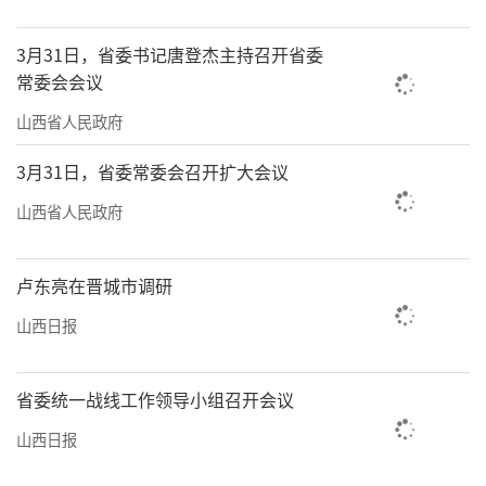
省遭遇持续阴雨天气，给群众生产生活，特别
是“三秋”农业生产带来严峻挑战。面对不利
3月31日，省委书记唐登杰主持召开省委
天气影响，全省各级基层党组织和广大党员干
常委会会议
部将战斗堡垒筑在汛情最前沿，让先锋模范作
山西省人民政府
用彰显在秋收第一线。
3月31日，省委常委会召开扩大会议
太原市晋源区金胜镇电南社区党总支一线
山西省人民政府
攻坚，协调调度大型挖掘机等设备，对堵塞的
排水渠进行破拆疏通，全力保障排水畅通。忻
卢东亮在晋城市调研
州市定襄公路管理段党支部全体党员坚守岗
山西日报
位，通过全天候巡查、快速处置落石塌方，全
力保障道路畅通和司乘人员生命安全。阳泉市
省委统一战线工作领导小组召开会议
郊区长岭村附近有23名人员被积水所困，该市
山西日报
消防救援支队党委闻“汛”而动、涉水而行，
利用皮划艇分批将被困人员安全转移。