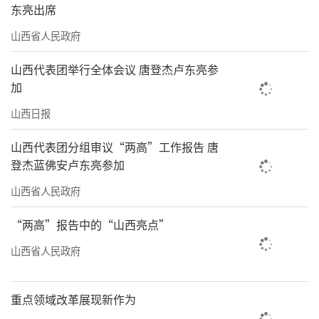
东亮出席
按照机构职责，乡镇党建办统一设置组织
山西省人民政府
工作、纪检监察、宣传统战、社会工作等岗
位，选配专兼职工作人员；进一步细化组织建
山西代表团举行全体会议 唐登杰卢东亮参
加
设指导、村级干部管理、党员教育管理等专项
岗位，构建“专人专岗、专责专办”的工作体
山西日报
系，确保基层党建每项任务有人抓、有人管、
山西代表团分组审议“两高”工作报告 唐
有落实。“软弱涣散”村党组织整顿是做好农
登杰蓝佛安卢东亮参加
村基层党建工作必须啃掉的“硬骨头”。在包
山西省人民政府
联乡镇的县级领导班子成员带领下，乡镇党建
“两高”报告中的“山西亮点”
办主动“牵线搭桥”，联动驻村第一书记及纪
山西省人民政府
委、信访等部门，严格落实1名县级领导班子成
员联村、1名乡镇领导班子成员包村、1名第一
重点领域改革展现新作为
书记驻村、1个县级以上机关单位结对的“四个