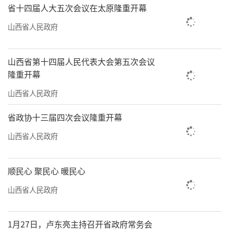
省十四届人大五次会议在太原隆重开幕
这个箱子反映小区缺少电动自行车充电桩的问
山西省人民政府
题。现在，该社区龙盛华庭小区的张大爷一边
在52组智能充电桩前为电动车充电，一边高兴
山西省第十四届人民代表大会第五次会议
地说：“以前飞线充电提心吊胆，现在安全又
隆重开幕
方便。”
山西省人民政府
今年以来，新绛县以探索创建“萤火微
省政协十三届四次会议隆重开幕
光”党建品牌为引领，通过“县乡村三级联
动”机制，在组织体系重塑、治理机制创新、
山西省人民政府
服务能级跃升上破题探路。龙湖社区联动501名
在职党员“包楼联户”，通过“敲门问需+线上
顺民心 聚民心 暖民心
收集+微光心愿箱”全方位采集群众需求，每月
山西省人民政府
10日“萤火走访日”确保诉求全响应，需求能
落实。
1月27日，卢东亮主持召开省政府常务会