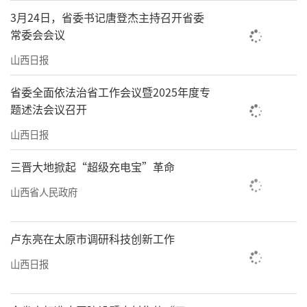
3月24日，省委书记唐登杰主持召开省委
在田间地头，大同市广灵县南村镇庄头村
常委会会议
机声隆隆，村“两委”紧急动员，组织村民和
山西日报
机械，抢抓一切有利时机进行抢收，多台大型
省委全面依法治省工作会议暨2025年度专
联合收割机开足马力穿梭作业，抢收金黄的玉
题述法会议召开
米。朔州市应县各村级党组织精准对接群众需
山西日报
求，针对个别农户劳动力不足的难题，主动上
门协助抢收玉米，组织党员协助农户开展烘干
三晋大地掀起“超级充电宝”革命
作业。
山西省人民政府
党群同心，并肩作战。全省各级党组织动
员各方力量，在秋汛一线扎实开展抢收抢种保
卢东亮在太原市调研科技创新工作
丰收行动，践行初心使命，展现了我省党员干
山西日报
部的良好风貌。