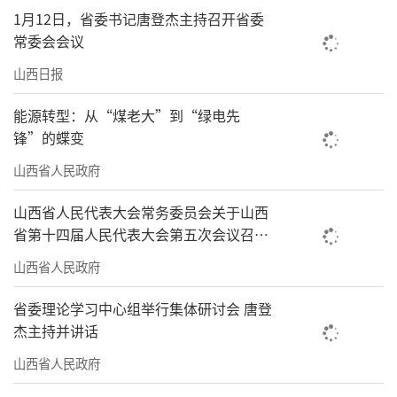
能手”“法律达人”，都有一个共同身份——党
1月12日，省委书记唐登杰主持召开省委
员志愿者。“以前我们这儿开个楼道会都凑不
常委会会议
齐人，现在不一样了。”退休教师王大爷指着
山西日报
墙上鲜红的党员公示栏感慨，“你看，医生、
能源转型：从“煤老大”到“绿电先
老师、工程师全是老邻居，但党员这身份一亮
锋”的蝶变
出来，大伙儿的心就聚拢了！”
山西省人民政府
这些活跃在社区一线的党员志愿者，背后
山西省人民代表大会常务委员会关于山西
是我省在职党员“双报到双服务双包联双评
省第十四届人民代表大会第五次会议召开
价”机制的强力支撑。近年来，我省根据不同
时间的决定
山西省人民政府
领域、不同群体党员实际，设立党员示范岗、
党员责任区、党员服务窗口，开展设岗定责、
省委理论学习中心组举行集体研讨会 唐登
杰主持并讲话
承诺践诺等，引导广大党员创先争优、建功立
业。深化“我为群众办实事”活动，健全落
山西省人民政府
实“双报到双服务双包联双评价”机制，推动