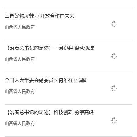
日活动。张建芬摄
三晋好物展魅力 开放合作向未来
山西省人民政府
【沿着总书记的足迹】一河澄碧 锦绣满城
山西省人民政府
全国人大常委会副委员长何维在晋调研
山西省人民政府
【沿着总书记的足迹】科技创新 勇攀高峰
原平市组织党建办工作人员入户走访。山西日
山西省人民政府
报通讯员摄