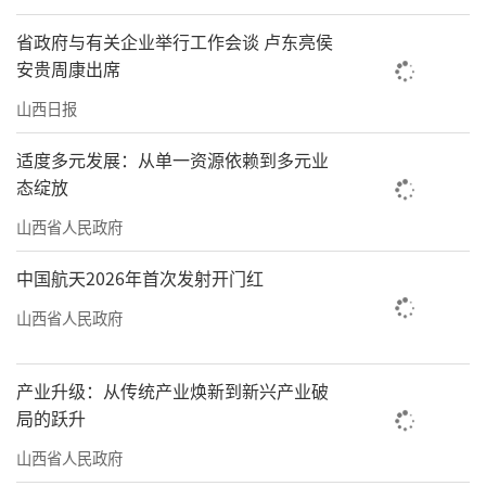
各类问题47条，推动整改解决具体问题32条，
省政府与有关企业举行工作会谈 卢东亮侯
有效激发了村民参与基层治理的积极性。
安贵周康出席
肆党群共建，解锁幸福密码
山西日报
“张大爷，你这血压得注意啊，明天早上
适度多元发展：从单一资源依赖到多元业
态绽放
我再来量一次。”介休市北坛街道农业局宿舍
的院里，住在3单元的于广娟医生边收拾血压计
山西省人民政府
边叮嘱道。作为晋中三院的内科医生，她如今
中国航天2026年首次发射开门红
又多了一个身份——小区健康顾问。而在小区凉
山西省人民政府
亭里，住在对面楼的梁青梅医生正被几位老邻
居围着咨询养生知识，这已成为他们晨练后
产业升级：从传统产业焕新到新兴产业破
的“固定节目”。
局的跃升
这些穿梭在楼栋间的“健康顾问”“维修
山西省人民政府