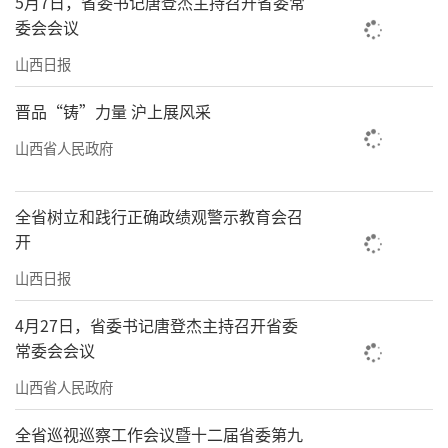
5月7日，省委书记唐登杰主持召开省委常
洞县大槐树镇苗村党支部的流动党员杨红平
委会会议
说。
山西日报
学习能随时在指尖实现，技能在田间地头
晋品“铸”力量 沪上展风采
锤炼……今年以来，临汾党员教育培训把课堂
山西省人民政府
搬到有故事、有温度的“实景地”，筛选出霍
州冯南垣村、汾西段村等80个充满泥土气息的
全省树立和践行正确政绩观警示教育会召
乡村，作为党员教育基地；推动1.09万个基层
开
党组织借力“云端”开展日常学习。在冯南垣
山西日报
村，党员们沿着蜿蜒村道追寻红色足迹，在老
乡炕头聆听老战士讲述烽火岁月；在段村，廉
4月27日，省委书记唐登杰主持召开省委
常委会会议
政故事融入乡村生活点滴，如春雨般滋润心
田。
山西省人民政府
深化党的创新理论武装、优化党员队伍结
全省巡视巡察工作会议暨十二届省委第九