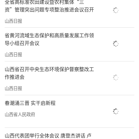
全省高标准农田建设暨农村集体“三
贰攥指成拳，夯实基层根基
资”管理突出问题专项整治推进会议召开
“乡里建了党建工作办公室，咱村有了主
山西日报
心骨；干部上门问冷暖，急事难事当下办；党
省黄河流域生态保护和高质量发展工作领
建引领办实事，日子越过越舒坦……”五寨县
导小组召开会议
东秀庄乡郭家河村老党员李大爷边说“顺口
山西日报
溜”，边竖起大拇指。
山西省召开中央生态环境保护督察整改工
乡镇党建工作办公室建设是基层党建重大
作推进会
牵引性工作。从去年开始，山西在全省域推进
山西日报
乡镇党建工作办公室规范化实体化运行，以乡
镇党建办为“中枢”，将分散在各条线的力量
春潮涌三晋 实干启新程
拧成“一股绳”，让农村基层党建工作从“单
山西省人民政府
摆浮搁”转向“系统集成”，为夯实基层组织
根基注入强劲动力。
山西代表团举行全体会议 唐登杰讲话 卢