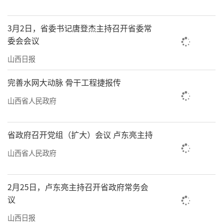
治、矛盾调解等6大板块，推行“党员包户”制
度，15名党员分片联户听民意。如今，村里干
3月2日，省委书记唐登杰主持召开省委常
净整洁，党建办支持争取的30万元水渠整修项
委会会议
目，已惠及200亩农田，村民满意度大幅提升。
山西日报
新兴领域是党建工作新的广阔空间和重要
完善水网大动脉 骨干工程捷报传
阵地。面对“两企三新”领域点多面广、流动
山西省人民政府
性强的特点，我省坚持有形覆盖和有效覆盖同
向发力，把规范党组织设置作为重中之重，促
省政府召开党组（扩大）会议 卢东亮主持
进党的组织和工作覆盖不断延伸。在阳泉市，
山西省人民政府
截至今年7月底，已推动新业态互联网、快递、
网约配送、交通运输4个行业党委共组建基层党
2月25日，卢东亮主持召开省政府常务会
组织53个，党组织覆盖率达到89.69%。
议
现在，党建与行业发展同频共振，
山西日报