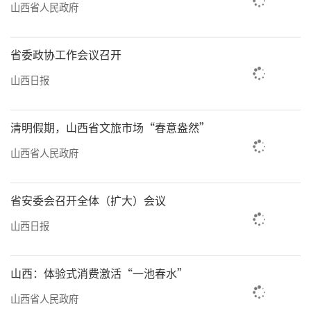
力量和实践伟力。坚持把学习贯彻习近平新时
山西省人民政府
代中国特色社会主义思想作为主课、必修课，
针对农村、城市、机关、事业单位、企业、新
省委政协工作会议召开
兴领域等不同党员群体特点，精准设计党员培
山西日报
训课程，加强供需对接，做到因人施训。实施
党员教育培训“领航计划”，推进“六个一
清明假期，山西省文旅市场“春意盎然”
百”工程，开发优质课程，选聘优秀讲师，巩
山西省人民政府
固提升各类特色基地，并通过视频培训方式，
推动优质培训资源直达基层一线。完善理论学
省安委会召开全体（扩大）会议
习评价机制，切实把是否讲深讲透、学员是否
山西日报
做到学思用贯通作为重要标准，推动学用结
合、见行见效。
山西：体验式消费激活“一池春水”
风雨为令，使命必达。进入10月以来，我
山西省人民政府