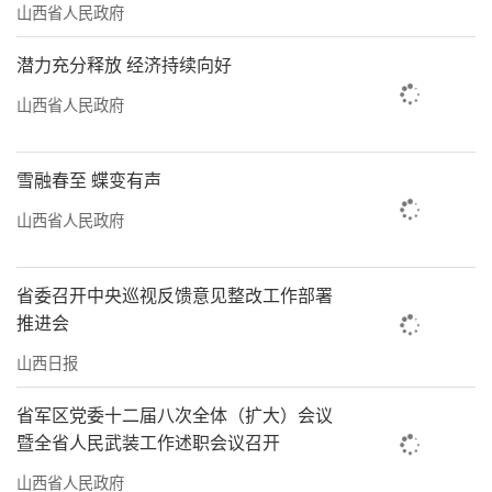
山西省人民政府
今年以来，高平市马村镇西周村内，改
水、改厕、改污工程渐次完工。村民李发顺难
潜力充分释放 经济持续向好
掩心中的喜悦：“工程进展这么顺利，多亏
山西省人民政府
了‘小板凳议事会’。”“三改”工程的进
行，李发顺曾持反对意见，他和部分村民担心
雪融春至 蝶变有声
施工影响住房安全。这一顾虑被搬到了西周村
山西省人民政府
村委会大院的“小板凳议事会”。
“议事会后，我们邀请技术人员现场讲
省委召开中央巡视反馈意见整改工作部署
推进会
解，带领村民现场监督，并对村民住房进行加
山西日报
固，保障住房安全。”村党支部书记崔永忠
说，“小板凳议事会”让村民面对面提的问
省军区党委十二届八次全体（扩大）会议
题，成为党员干部的职责清单，一对一让每个
暨全省人民武装工作述职会议召开
问题都能找到落脚处。截至目前，该村共查摆
山西省人民政府