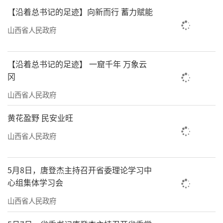
党的基层组织是党的执政之基，是贯彻落
【沿着总书记的足迹】向新而行 蓄力赋能
实党的路线、方针、政策的“最后一公里”，
山西省人民政府
也是党组织直接联系服务群众的“最后一公
里”。近年来，我省以党的政治建设统领党的
【沿着总书记的足迹】 一窟千年 万象云
建设各项工作，持续用力打基础固根本，加强
冈
党建引领基层治理，健全党组织领导的自治、
山西省人民政府
法治、德治相结合的城乡基层治理体系，不断
通过基层党建创新赋能基层治理，人民群众的
黄花盈野 民安业旺
获得感幸福感安全感不断提升。
山西省人民政府
壹培根铸魂，汲取奋进力量
5月8日，唐登杰主持召开省委理论学习中
“这个月的‘三晋先锋’专题课讲乡村振
心组集体学习会
兴新政策，讲得很透彻。我在外地务工，通过
山西省人民政府
手机也可以参加学习，太好了。”11月底，洪