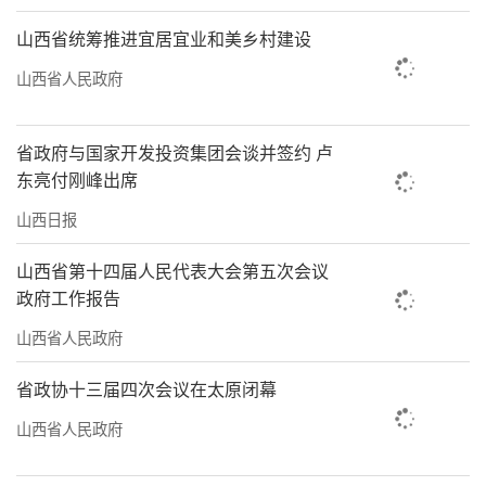
让“新”力量在推动高质量发展中释放更大能
山西省统筹推进宜居宜业和美乡村建设
量。在平定县砂淘街党建联盟的推动下，砂器
山西省人民政府
企业成立技术共享平台，党员技术骨干带头攻
克砂器釉面开裂难题，带动行业年产值增长
省政府与国家开发投资集团会谈并签约 卢
30%。在“新”群体的党员先锋作用引领下，
东亮付刚峰出席
山西诚又诚律师事务所党员律师刘晓青带领团
山西日报
队成功化解480万元合同诈骗案，该事务所被阳
泉市委组织部确定为党建示范点。
山西省第十四届人民代表大会第五次会议
政府工作报告
叁党建引领，提升治理效能
山西省人民政府
冬日阳光下，新绛县龙湖社区党群服务站
省政协十三届四次会议在太原闭幕
内，一个印着“微光心愿箱”的箱子被立在醒
山西省人民政府
目位置。“以前有想法不知去哪说，现在下楼
就能投递心愿。”居民刘爱玲坦言，她曾通过