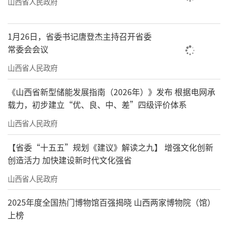
山西省人民政府
组织、楼栋单元党小组。通过居民党员推选、
社区干部兼任、机关单位选派等方式选优配强
1月26日，省委书记唐登杰主持召开省委
党组织书记。同时，把“三新”领域党员、在
常委会会议
职党员、流动党员编入小区党组织加强管理，
山西省人民政府
全面构建社区党委—小区（网格）党支部—楼栋
《山西省新型储能发展指南（2026年）》发布 根据电网承
（单元）党小组—党员中心户纵向到底的组织体
载力，初步建立“优、良、中、差”四级评价体系
系。
山西省人民政府
我省坚持党建引领，从顶层设计和系统谋
【省委“十五五”规划《建议》解读之九】 增强文化创新
划上发力，聚焦建强基层组织、锻造骨干力
创造活力 加快建设新时代文化强省
量、提升干部能力、建强全科网格、壮大集体
山西省人民政府
经济、建强基层阵地、激励担当作为等任务，
加强矛盾纠纷源头治理，动员广大党员干部担
2025年度全国热门博物馆百强揭晓 山西两家博物院（馆）
上榜
当作为、狠抓落实。