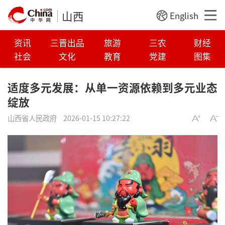
山西
English
资讯
三晋出品
旅游
三农
财经
社会
文化
教育
党建
图集
适度多元发展：从单一资源依赖到多元业态
绽放
山西省人民政府
2026-01-15 10:27:22