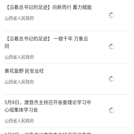
【沿着总书记的足迹】向新而行 蓄力赋能
老手艺的“新活力”——
山西省人民政府
特色专业镇做强产业名片
我省的多元产业图谱中，还有一类独特而
【沿着总书记的足迹】 一窟千年 万象云
坚实的板块——特色专业镇。它们往往源自历史
冈
传承的手艺，在县域经济的土壤中集聚生长，
山西省人民政府
如今在“一镇一策”的政策春风下，正通过技
黄花盈野 民安业旺
术创新与品牌塑造，实现从传统作坊到现代产
山西省人民政府
业集群的惊人一跃。
这些小镇，体量不大，却能量惊人。在汾
5月8日，唐登杰主持召开省委理论学习中
阳市，围绕“杏花村”这一千年IP，白酒及关
心组集体学习会
联企业已突破1100户，形成了全国最大的清香
山西省人民政府
型白酒生产基地，2025年营收近372亿元。在祁