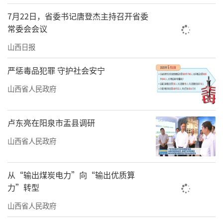
取景地游客激增。文旅部门迅速联动，推
7月22日，省委书记唐登杰主持召开省委
出“跟着悟空游山西”主题活动，全网传播量
常委会会议
突破500亿次。从“追星观演”到“玩转山
山西日报
西”，“歌迷之城”太原兴起的新风尚，让文
严惩毒品犯罪 守护社会安宁
化消费与旅游经济无缝链接。这背后，是我省
山西省人民政府
坚持“以文塑旅、以旅彰文”，将文旅产业作
为战略性支柱产业培育的远见。
卢东亮在阳泉市盂县调研
流量之下，更需扎实的“留量”工程。我
山西省人民政府
省的做法是推动深度融合，创造可体验、可消
费的新场景。在平遥古城，夜晚的酒吧与文艺
从“输出煤炭电力”向“输出优质算
小店让千年古城焕发年轻活力。美食是非遗，
力”转型
也是旅游的核心吸引力。省文旅厅发布的5条非
山西省人民政府
遗美食线路，将大同刀削面与云冈石窟、晋东