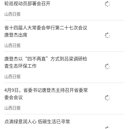
造企业通过“5G+智能制造”，将风电法兰的产
轮巡视动员部署会召开
品直径从5米提升到8米，人均产值提升近
山西日报
25%。智能制造与传统匠心在这里并非取代关
省十四届人大常委会举行第二十七次会议
系，而是相辅相成，共同支撑产业迈向中高
唐登杰出席
端。
山西日报
政府的角色是精准赋能。省级财政每年拿
唐登杰以“四不两直”方式到吕梁调研检
出5亿元作为专业镇发展资金，并推行“一镇一
查生态环保工作
策”的差异化培育。清徐老陈醋专业镇建设国
山西日报
家级食醋产品检验研究中心和省级重点实验
4月9日，省委书记唐登杰主持召开省委常
室。祁县不仅设立了玻璃器皿产业发展资金，
委会会议
还将国家玻璃器皿质检中心引入当地，将产品
山西日报
国际检测周期从近一个月缩短至10天，为企业
递上了一张全球认可的“质量通行证”。同
点滴绿意润人心 低碳生活已寻常
时，政府全力搭建平台，组织企业出征国内外