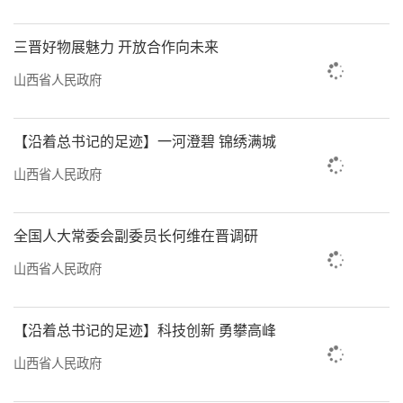
被加工成沙棘油、功能性食品，价值倍增。
三晋好物展魅力 开放合作向未来
从“靠天吃饭”到“知天而作”，科技重新定
义了农业生产的边界与效率。
山西省人民政府
提升价值链的关键在于品牌化与产业化。
【沿着总书记的足迹】一河澄碧 锦绣满城
我省推动“种植+加工+品牌”一体化发展，让
山西省人民政府
好产品卖出好价钱。万荣优质大米品牌“荣后
大米”以每公斤14元的定位成功打入高端市
全国人大常委会副委员长何维在晋调研
场。右玉着力打造“右玉沙棘”区域公共品
牌，规划到2026年形成从育苗到加工再到文旅
山西省人民政府
的全产业链，相关产值迈向5亿元。这些实践表
明，当农产品从“商品”升级为“品牌”，其
【沿着总书记的足迹】科技创新 勇攀高峰
带动的不仅是增产，更是整个农业体系的增效
山西省人民政府
与农民的普遍增收。