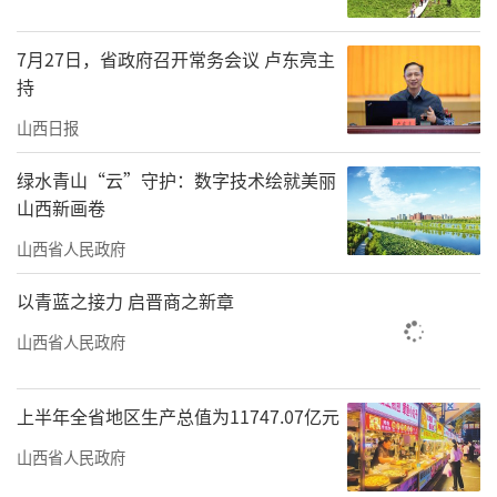
阵，探索资源型地区转型的“山西答案”。
7月27日，省政府召开常务会议 卢东亮主
古村落的“新流量”——
持
文旅融合激活“幸福产业”
山西日报
转型发展，并非凭空“造城”，而是唤醒
绿水青山“云”守护：数字技术绘就美丽
沉睡的基因。对于我省而言，最深厚的底蕴莫
山西新画卷
过于五千年文明留下的文化遗产与乡土记忆。
山西省人民政府
如今，这些“沉睡的宝藏”正被创新思维与市
以青蓝之接力 启晋商之新章
场需求重新激活，转化为拉动消费、造福乡里
山西省人民政府
的“新流量”。
这股流量来得迅猛而鲜活。一款名为《黑
上半年全省地区生产总值为11747.07亿元
神话：悟空》的游戏，以其精美画面带火了山
山西省人民政府
西的古建，让隰县小西天、晋城玉皇庙等27处