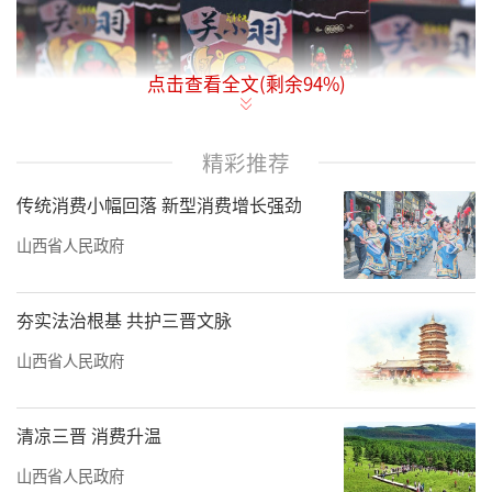
点击查看全文(剩余
94
%)
运城解州关帝庙的关公主题文创产品。新华社
精彩推荐
记者杨晨光摄
传统消费小幅回落 新型消费增长强劲
一业兴，百业旺。曾经，“煤”是山西最
山西省人民政府
深的烙印，也是其发展路径的单一注解。如
今，在三晋大地上，一幅更具韧性、更富活力
夯实法治根基 共护三晋文脉
的产业全景图正徐徐展开。从千年古建的文旅
山西省人民政府
新生，到黄土高原的特色农业革命，再到“一
镇一品”的制造业集群崛起，山西正以坚定的
清凉三晋 消费升温
步伐，在文旅、农业、特色制造等多条赛道上
同步发力，构建支撑未来发展的多元产业矩
山西省人民政府