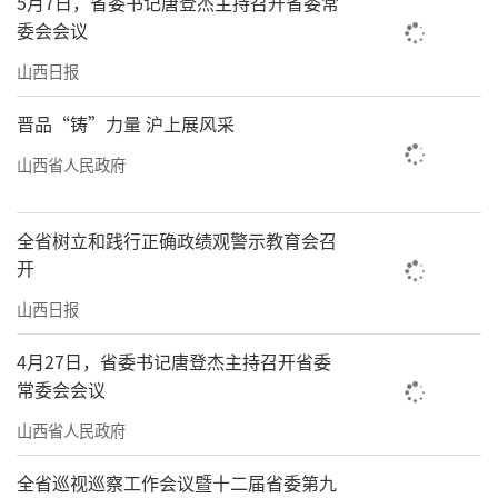
5月7日，省委书记唐登杰主持召开省委常
县，“中国玻璃器皿之都”的名片越擦越亮，
委会会议
产业年产值从“十三五”末的18亿元增长至
山西日报
34.6亿元，五年接近翻番。放眼全省，各类专
业镇和产业集聚区已达262个，总产值超过2083
晋品“铸”力量 沪上展风采
亿元。它们如同一颗颗璀璨的珍珠，散落在三
山西省人民政府
晋大地，串联起山西特色制造的产业集群。
全省树立和践行正确政绩观警示教育会召
活力的迸发，源于深刻的自我革新。面对
开
市场，专业镇走的是“人机并举”、提质增效
山西日报
之路。祁县连续出台专项政策，引导企业引入
5G智能化生产线，目前已上马自动生产线18
4月27日，省委书记唐登杰主持召开省委
常委会会议
条，一个班组日产量从3000只提升到1万余只。
同时，口吹玻璃的绝技被保留，用于制作售价
山西省人民政府
高达3000元一只的高端精品。在定襄，法兰锻
全省巡视巡察工作会议暨十二届省委第九