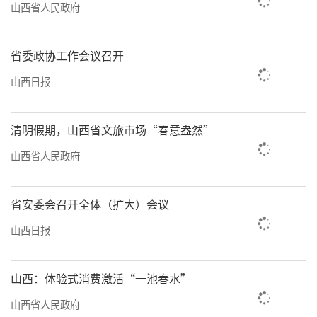
山西省人民政府
各大展会，支持设立海外营销中心，让“太谷
玛钢”“定襄法兰”等品牌响亮地走向世界。
省委政协工作会议召开
从文旅融合绘就的“诗与远方”，
山西日报
到“特”“优”农业耕耘的“希望田野”，再
到专业镇锻造的“产业地标”，我省突破能源
清明假期，山西省文旅市场“春意盎然”
依赖的多元发展之路，每一步都立足脚下这片
山西省人民政府
土地深厚的禀赋。这并非简单的产业叠加，而
是一次发展哲学的深刻转变：从依赖单一的矿
省安委会召开全体（扩大）会议
产资源，到珍视并激活地上的人文资源、农业
山西日报
资源和历史积淀的产业资源。这条路上，科技
是画笔，品牌是色彩，富民是底色。一个产业
山西：体验式消费激活“一池春水”
结构更优、发展动力更足、人民生活更美的新
山西省人民政府
山西，正在多元产业的交响共鸣中，奏响高质