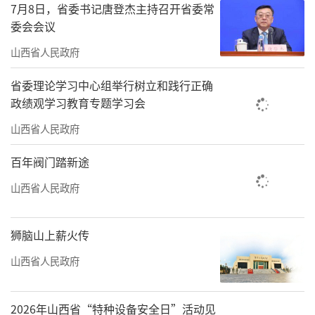
南药膳与太行山水巧妙串联，以“美食+非遗
7月8日，省委书记唐登杰主持召开省委常
委会会议
+景区”的模式连接游客的味蕾与心灵。这类创
新让“跟着非遗去旅行”渐成风尚，也推动我
山西省人民政府
省“非遗+文旅”案例入选全国推广标杆。
省委理论学习中心组举行树立和践行正确
政绩观学习教育专题学习会
融合的效应直接惠及民生。通过打造文旅
山西省人民政府
康养集聚区，发展休闲游、研学游、低空游等
多元业态，旅游不再是“门票经济”，而是贯
百年阀门踏新途
穿吃住行游购娱的全产业链。民宿增收、手艺
山西省人民政府
人重拾技艺、本地特产打开销路，乡村的“乡
愁”资源转化为实实在在的“乡愁”经济。为
狮脑山上薪火传
了让游客“来了不想走，走了还想来”，我省
山西省人民政府
全力塑造“旅游满意在山西”品牌，建立快处
投诉机制，游客满意度指数持续攀升。文旅，
2026年山西省“特种设备安全日”活动见