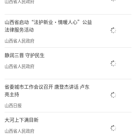
山西省人民政府
长，产出品质优良的绿茶、红茶，年产值突破
1200万元，让“南茶北栽”成为现实。在万荣
山西省启动“法护新业·情暖人心”公益
县的黄河滩涂，金黄的稻浪取代了往昔的荒
法律服务活动
芜，“南粮北植”使水稻种植面积扩展到6.2万
山西省人民政府
亩。更令人称奇的是，永济市的盐碱地通
静润三晋 守护民生
过“海虾淡养”技术，成功养殖南美白对虾，
山西省人民政府
曾经5块钱一亩都没人租的“废地”变成了“聚
宝盆”。
省委城市工作会议召开 唐登杰讲话 卢东
科技赋能贯穿产业链始终。在夏县的智慧
亮主持
蔬菜产业园，大数据中心实时监测墑情，AI预警
山西日报
病虫害，确保“广式菜心”等高端叶菜在28小
大河上下满目新
时内从田间抵达南方消费者的餐桌。在右玉
山西省人民政府
县，小小的沙棘果通过超临界CO2萃取等技术，