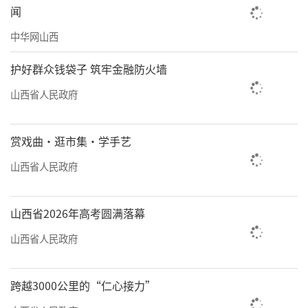
这门“幸福产业”，正成为我省突破资源依
闻
赖、实现绿色转型的新引擎。
中华网山西
土特产的“精品牌”——
护好群众钱袋子 筑牢金融防火墙
“特”“优”农业链接致富路
山西省人民政府
在广袤的田野上，另一场静悄悄的“革
命”同样深刻。山西农业不再满足于单一
赏戏曲·逛市集·学手艺
的“老产品”输出，而是以“特”和“优”为
山西省人民政府
方向，向科技要效益、向品牌要价值，将土特
产打磨成带动农民致富的“金钥匙”。
山西省2026年高考圆满落幕
这场革命的突破性，体现在对自然规律的
山西省人民政府
创新诠释上。运城市开展的“四南四北”实
践，堪称现代农业的“破界”之旅。在中条山
跨越3000公里的“仁心接力”
海拔1200米处，经过7代选育的抗寒茶树茁壮成