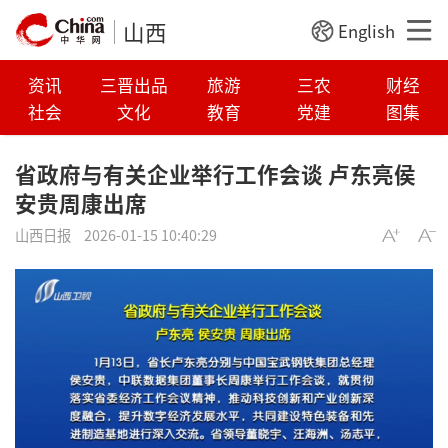
山西
English
资讯
三晋出品
旅游
三农
财经
社会
文化
教育
党建
图集
省政府与有关企业举行工作会谈 卢东亮侯
安贵周康出席
山西日报
2026-01-15 10:40:29