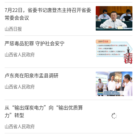
加强产业链供应链资金链创新融合，引入更
7月22日，省委书记唐登杰主持召开省委
多“人工智能+”场景应用，推动先进高载能产
常委会会议
业集群发展。
山西日报
侯安贵、周康分别介绍了企业在晋情况及
严惩毒品犯罪 守护社会安宁
未来规划，表示将把山西作为战略布局重点，
山西省人民政府
加快现有项目建设和新项目谋划实施，更好实
现共赢发展。
卢东亮在阳泉市盂县调研
责任编辑：李梓涵
山西省人民政府
从“输出煤炭电力”向“输出优质算
力”转型
山西省人民政府