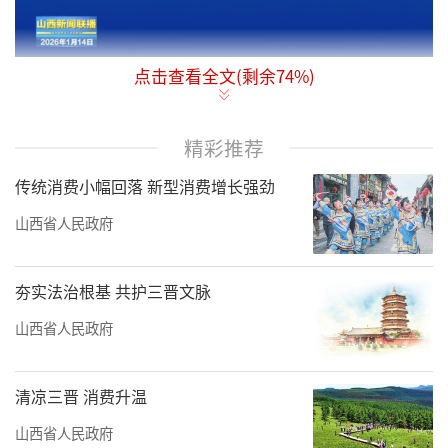
点击查看全文(剩余
74
%)
1月13日，省长卢东亮分别与中国宝武钢铁
集团总经理侯安贵，中联数据集团董事长周康
精彩推荐
举行工作会谈，就贯彻落实省委经济工作会议
精神，推动科技创新和产业创新深度融合，提
传统消费小幅回落 新型消费增长强劲
升数字经济发展水平，共同建设特色装备和先
山西省人民政府
进制造基地进行深入交流。省领导董晓宇、汪
海洲、汤志平，中国宝武副总经理高建兵、费
夯实法治根基 共护三晋文脉
鹏，中联数据高级副总裁马超等参加有关活
山西省人民政府
动。
卢东亮指出，“十五五”时期，山西坚决
清凉三晋 消费升温
扛牢习近平总书记和党中央赋予的重大使命任
山西省人民政府