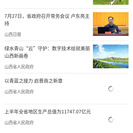
务，坚定有序推进转型发展，聚焦能源转型、
产业升级和适度多元发展，因地制宜培育和发
7月27日，省政府召开常务会议 卢东亮主
展新质生产力，加快构建体现山西特点、具有
持
比较优势的现代化产业体系。希望与企业一
山西日报
道，加强规划衔接和项目对接，加快能源资源
绿水青山“云”守护：数字技术绘就美丽
优势转化，共同为山西推动高质量发展、深化
山西新画卷
全方位转型增势赋能。要深入实施太钢集
山西省人民政府
团“双总部”战略，深化央地合作，加大科研
以青蓝之接力 启晋商之新章
投入，突出减排降碳，在绿色矿山、绿色冶
炼、绿色加工、清洁运输、对外贸易等方面重
山西省人民政府
点发力，加快推动不锈钢、镁合金向产业链上
下游延伸拓展，促进冶金工业提质升级。要依
上半年全省地区生产总值为11747.07亿元
托中联绿色大数据产业基地，积极融入全国一
山西省人民政府
体化算力网，促进智能算力与绿电协同联动，