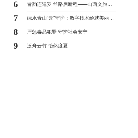
6
晋韵连暹罗 丝路启新程——山西文旅专题推介活动在泰国曼谷成功举办
7
绿水青山“云”守护：数字技术绘就美丽山西新画卷
8
严惩毒品犯罪 守护社会安宁
9
泛舟云竹 怡然度夏