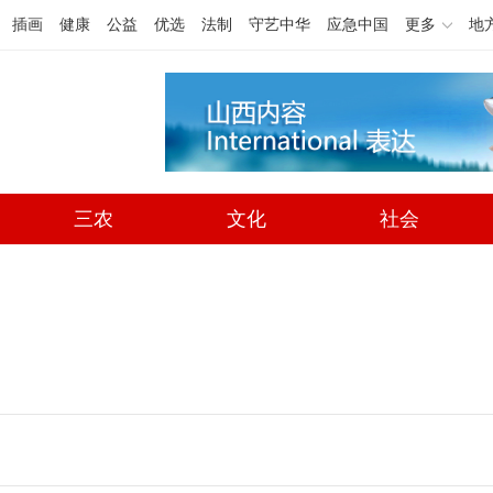
插画
健康
公益
优选
法制
守艺中华
应急中国
更多
地
三农
文化
社会