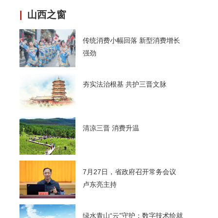
|
山西之窗
传统消费小幅回落 新型消费增长
强劲
夯实法治根基 共护三晋文脉
清凉三晋 消费升温
7月27日，省政府召开常务会议
卢东亮主持
绿水青山“云”守护：数字技术绘就