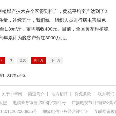
，密植增产技术在全区得到推广，黄花平均亩产达到了2
与质量，连续五年，我们统一组织人员进行病虫害绿色
降至1.3元/斤，亩均增收400元。目前，全区黄花种植稳
六年累计为脱贫户分红3000万元。
2
3
全文
共
3
页
下一页
键词：大同市云州区
关于中华网
频道简介
|
地方招商
|
豁免条款
|
联系我们
执照
电信业务审批[2003]字第24号
广播电视节目制作经营
1011202003835号
增值电信业务经营许可证
互联网宗教