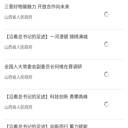
三晋好物展魅力 开放合作向未来
窟蕴含的各民族交往交流交融的历史内涵，增
强中华民族共同体意识。”
山西省人民政府
“石窟静谧，但它记录的历史是流动
【沿着总书记的足迹】一河澄碧 锦绣满城
的。”云冈研究院历史与民族融合研究中心北
山西省人民政府
朝文化研究室主任郭静娜说，“在被称为‘音
乐窟’的第12窟，我们能看到鼙鼓、埙、篪、
全国人大常委会副委员长何维在晋调研
箜篌、筚篥各种乐器，仿佛能听到西凉、龟
兹、天竺、康国、疏勒、高丽的音乐在平城奏
山西省人民政府
响。可以说石刻的每一道凿痕，皆蕴藏着文化
的和合共生。”
【沿着总书记的足迹】科技创新 勇攀高峰
山西省人民政府
循着这一思路，2025年，《交融与创新：
北魏平城时代研究论集》《云冈研究院院藏文
【沿着总书记的足迹】向新而行 蓄力赋能