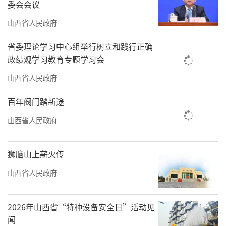
委会会议
六载深耕，一张立体监测网在云冈石窟全
山西省人民政府
域铺开：长空之上，卫星遥感与无人机联动巡
省委理论学习中心组举行树立和践行正确
护；地面之上，区域气象与环境监测协同发
政绩观学习教育专题学习会
力；洞窟之内，动态捕捉文物细微病害；地层
山西省人民政府
之下，推动矿界退让，消弭潜在隐患。196台专
业设备、570处传感节点密布全域，化作文化瑰
百年阀门踏新途
宝的“神经末梢”。
山西省人民政府
目前，云冈石窟已从抢救性保护向预防性
狮脑山上薪火传
保护、研究性保护转变，初步构建起科学完
备，涵盖巡查、监测、保养在内的预防性保护
山西省人民政府
体系。
2026年山西省“特种设备安全日”活动见
数字技术正为石窟保护打开全新维
闻