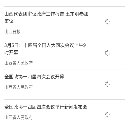
发展。持续加大高层次人才引进培育力度，累
计引进和自主培养博士11人，公开招聘硕士34
山西代表团审议政府工作报告 王东明参加
人，专业技术人员占比提升至41%。始终扛牢
审议
全面从严治党主体责任，强化作风建设，打造
山西日报
出一支政治过硬、业务精湛、甘于奉献的文保
3月5日：十四届全国人大四次会议上午9
铁军。全体干部职工用初心守护瑰宝，让云冈
时开幕
保护事业始终沿着正确方向稳步前行。
山西省人民政府
面向“十五五”，我们将继续深耕文物保
全国政协十四届四次会议开幕
护、深化学术研究、深拓文旅融合，全力守护
山西省人民政府
好云冈石窟这一人类文明瑰宝，为传承中华优
秀传统文化、增强文化自信、铸牢中华民族共
全国政协十四届四次会议举行新闻发布会
同体意识作出更大贡献。（云冈研究院党委书
记刘建勇）
山西省人民政府