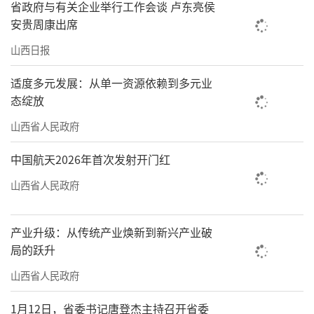
省政府与有关企业举行工作会谈 卢东亮侯
安贵周康出席
云冈石窟第20窟前，翠松掩映，游人如织。李
强摄
山西日报
适度多元发展：从单一资源依赖到多元业
责任编辑：李梓涵
态绽放
山西省人民政府
中国航天2026年首次发射开门红
山西省人民政府
产业升级：从传统产业焕新到新兴产业破
局的跃升
山西省人民政府
1月12日，省委书记唐登杰主持召开省委