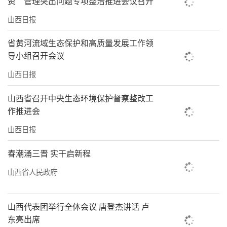
实施省级“揭榜挂帅”科研项目，努力破解石
资”管理突出问题专项整治推进会议召开
窟病害治理核心瓶颈。打造“数字云冈”先进
山西日报
计算中心，完成80%洞窟全维度数字化保全，
省黄河流域生态保护和高质量发展工作领
率先迈入石窟数字化“光谱时代”。
导小组召开会议
我们深耕学术沃土，以云冈学为魂铸牢中
山西日报
华民族共同体意识。深入挖掘石窟蕴含的各民
山西省召开中央生态环境保护督察整改工
族交往交流交融的历史内涵，与国内高校和科
作推进会
研机构共建中国石窟文化联合研究生院、云冈
山西日报
学研究联盟，全力搭建学术研究平台。六年
春潮涌三晋 实干启新程
来，出版学术专著27部，申报省级以上科研课
山西省人民政府
题71项，发表科研论文239篇，举办高规格学术
研讨会35场，扩大国际学术交流合作。云冈学
山西代表团举行全体会议 唐登杰讲话 卢
成为彰显中华文明多元一体、展现中华民族共
东亮出席
同体意识的显学，为中华文脉传承注入深厚学