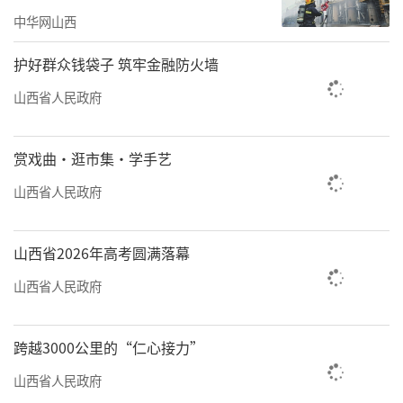
度。“这是我们首次将高光谱技术在云冈石窟
中华网山西
落地。”云冈研究院数字化保护中心内，文博
馆员李丽红的电脑屏幕上，赤铁矿、石绿、炭
护好群众钱袋子 筑牢金融防火墙
黑，第7窟造像所用颜料的面积、占比一目了
山西省人民政府
然。“这就像给各尊造像办了张‘数字身份
证’”，从“看见”轮廓到“洞见”肌理，数
赏戏曲·逛市集·学手艺
字技术让人们得以“走进”岩体内部，读懂石
山西省人民政府
头里的文明密码。
六载磨砺，数字化建设硕果盈枝：天然缪
山西省2026年高考圆满落幕
子成像技术实现山体“CT透视”，数智保护成
山西省人民政府
果斩获全国文旅大奖，九项产权资质打通数据
活化全链条。
跨越3000公里的“仁心接力”
山西省人民政府
“目前，80%的洞窟已实现全数字化保