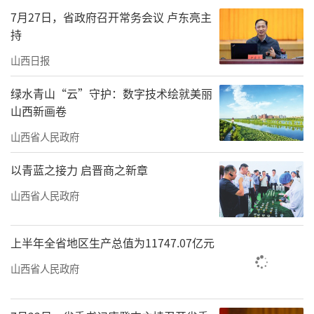
护好云冈石窟，不仅具有中国意义，而且具有
7月27日，省政府召开常务会议 卢东亮主
持
世界意义。历史文化遗产是不可再生、不可替
代的宝贵资源，要始终把保护放在第一位。”
山西日报
“保护第一”，字字千钧；“世界意
绿水青山“云”守护：数字技术绘就美丽
山西新画卷
义”，意蕴深远。
山西省人民政府
六年来，我省牢记领袖殷殷嘱托，锚定文
以青蓝之接力 启晋商之新章
化传承时代使命，高质量推进云冈石窟文化遗
产保护和云冈学建设工作，在文物系统性保护
山西省人民政府
中筑牢根基，持续创新数字化活化传播方式。
坚持“以文塑旅、以旅彰文”，让千年文脉在
上半年全省地区生产总值为11747.07亿元
新时代绵延赓续、焕发新生。
山西省人民政府
数智赋能 赓续千年历史文脉