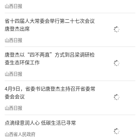
文旅兴城 带动全域能级跃升
山西日报
飞天图案贴纸、莲花纹饰挎包、北魏纹样
省十四届人大常委会举行第二十七次会议
手账本……“五一”假期，云冈石窟出口处
唐登杰出席
的“云冈时光”文创店内人头攒动。千年石窟
山西日报
艺术化作可触摸、可带走的记忆。“每件文创
唐登杰以“四不两直”方式到吕梁调研检
都是文化的浓缩。”浙江游客韩云舒捧着刚拆
查生态环保工作
的文创盲盒，兴奋地和同伴分享喜悦。
山西日报
文创的火爆，折射出的是云冈石窟持续攀
4月9日，省委书记唐登杰主持召开省委常
升的人气。2025年景区全年游客接待量突破528
委会会议
万人次，同比增长18.87%。
山西日报
大客流的背后，是大景区服务能级的全面
点滴绿意润人心 低碳生活已寻常
跃升：智慧停车、全网实名预约，让“指尖一
山西省人民政府
触”即可完成车位查询、门票预订，重塑游客