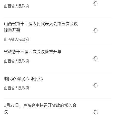
山西省人民政府
云冈石窟已开展近500场科普研学活动，并与国
内121家研学机构建立合作。崔晓霞说，这
是“让旅游成为人们感悟中华文化、增强文化
山西省第十四届人民代表大会第五次会议
隆重开幕
自信的过程”的积极实践。
山西省人民政府
这些年，一批一批的云冈人勤耕不辍：推
省政协十三届四次会议隆重开幕
动“云冈IP授权中心”在上海揭牌，助力云冈
文化走到巴黎塞纳河畔；3D打印的第20窟露天
山西省人民政府
大佛佛首搬进了台湾佛光山；研发近千种文创
产品，从丝巾、茶具到日常装饰与摆件等，真
顺民心 聚民心 暖民心
正把云冈文化“种”进了百姓的日常生
山西省人民政府
活。“文物要活起来，不能只待在石窟里，得
走到烟火人间去。”崔晓霞告诉记者，这些努
1月27日，卢东亮主持召开省政府常务会
力，让云冈石窟在2025年中国5A级景区百强排
议