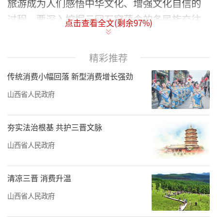
旅游成为人们感悟中华文化、增强文化自信的
过程。要深入挖掘云冈石窟蕴含的各民族交往
点击查看全文(剩余
97
%)
交流交融的历史内涵，增强中华民族共同体意
识。”
精彩推荐
六年来，我省始终牢记领袖殷殷嘱托，坚
传统消费小幅回落 新型消费增长强劲
决扛牢为国护宝的政治责任，认真落实新时代
山西省人民政府
文物工作方针，统筹保护与传承、安全与发
展，历史文化遗产在传承弘扬中华优秀传统文
夯实法治根基 共护三晋文脉
化中的重要作用持续发挥。
山西省人民政府
十里河畔，武周山麓。山堂水殿，一眼千
年。
清凉三晋 消费升温
2020年5月11日，习近平总书记在云冈石窟
山西省人民政府
考察时强调：“云冈石窟是世界文化遗产，保