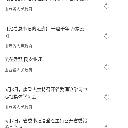
物图录（北魏卷、辽金卷）》《云冈石窟艺术
分类全集》等著作相继出版。
山西省人民政府
如今，云冈学已形成横跨宗教、考古、美
【沿着总书记的足迹】 一窟千年 万象云
术、乐舞、建筑、历史、地理、民族、民俗等
冈
多领域、综合性学科矩阵。
山西省人民政府
文化的传播，首先要被看见。5月6日，云
黄花盈野 民安业旺
冈研究院内，文化遗产艺术研究中心副主任王
山西省人民政府
晨与三星堆博物馆工作人员视频连线，讨论展
品展示细节。不久后，77件（套）展品将入
5月8日，唐登杰主持召开省委理论学习中
川，成为云冈石窟“走出去”的又一重要足
心组集体学习会
迹。
山西省人民政府
从江淮大地到黄浦江畔，从齐鲁之乡到宝
5月7日，省委书记唐登杰主持召开省委常
岛台湾，再到喜马拉雅山南麓的加德满都……
委会会议