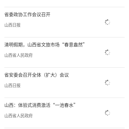
游览体验。增加遮阳棚、降温喷雾、直饮水
省委政协工作会议召开
机、无线充电座椅，将人文关怀嵌入每一处服
山西日报
务触点，让游客从“看景”变“享景”。
在游客服务中心，一位英国游客正对着科
清明假期，山西省文旅市场“春意盎然”
大讯飞AI透明双面屏翻译器提问，屏幕上中英双
山西省人民政府
语同步呈现，实现沟通无碍。这样的智慧助
手，正在成为石窟的服务“标配”。2400台智
省安委会召开全体（扩大）会议
能语音讲解器完成升级，支持AI互动问答及7国
山西日报
语言转换，还提供手语版、儿童版等分众化智
慧讲解服务——无论是谁，都能以自己的方
山西：体验式消费激活“一池春水”
式“读懂”云冈。
山西省人民政府
一座石窟，带火一座城。云冈石窟的溢出