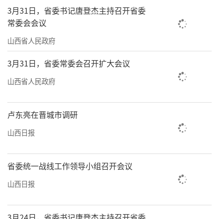
效应正加速转化为大同城市文旅发展的强劲动
3月31日，省委书记唐登杰主持召开省委
能。
常委会会议
2025年，大同推出十大主题精品旅游线路
山西省人民政府
——从千年文明溯源到边塞雄关巡礼，从非遗活
3月31日，省委常委会召开扩大会议
态传承到生态康养慢享，以云冈石窟景区为龙
山西省人民政府
头，整合全域资源，提升城市门户旅游能级。
从窟内的数字化治理到窟外的智慧服务，
卢东亮在晋城市调研
从一枚文创贴纸到一座城市的文旅雄心，云冈
山西日报
石窟正以守正创新为底色，书写“何以中
国”的时代答卷，让千年石语化作世界回响。
省委统一战线工作领导小组召开会议
（李强）
山西日报
向总书记报告
牢记领袖嘱托 守护云冈瑰宝
3月24日，省委书记唐登杰主持召开省委