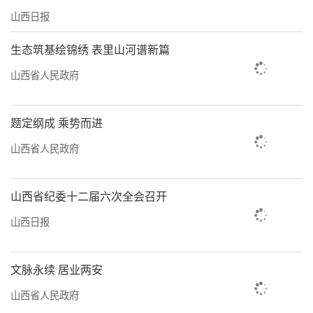
行榜上一度冲到前三。
山西日报
“未来，我们将继续牢记嘱托，致力于讲
生态筑基绘锦绣 表里山河谱新篇
好‘云冈故事’‘中国故事’，讲好历史、民
山西省人民政府
族与文明的故事，推动云冈石窟走向世
界。”阳光下，崔晓霞笑容明媚，信心满满。
题定纲成 乘势而进
（李霈箐）
山西省人民政府
山西省纪委十二届六次全会召开
山西日报
文脉永续 居业两安
山西省人民政府