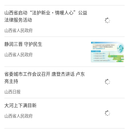
全，预计‘十五五’时期内完成全覆盖。”云
冈研究院党委书记刘建勇说。一场以科技为
山西省启动“法护新业·情暖人心”公益
法律服务活动
笔、以传承为墨的文明接力，正在武周山深处
山西省人民政府
静水流深。
静润三晋 守护民生
活态传承 跨越时空“文明对话”
山西省人民政府
力士挣脱山石束缚，莲座光影流转舒展。5
月1日夜，大同古城西城墙月城，化作跨越时空
省委城市工作会议召开 唐登杰讲话 卢东
的文明驿站。曾于2月点亮塞纳河畔的“云冈石
亮主持
窟之光·巴黎回响”光雕秀在家乡上演。同
山西日报
日，原创音乐剧《凝望云冈》从北京载誉归
来，在舞台上复刻北魏匠心，唱响民族交融乐
大河上下满目新
章。
山西省人民政府
习近平总书记强调：“要深入挖掘云冈石