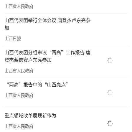
山西省人民政府
术力量。
山西代表团举行全体会议 唐登杰卢东亮参
我们推动文旅融合，以活化之力绽放时代
加
光彩。打造国际一流文化旅游品牌，景区连年
山西日报
跻身迈点MBI中国5A级景区百强排行榜前列，
2025年游客接待量突破528万人次，文旅产业高
山西代表团分组审议“两高”工作报告 唐
登杰蓝佛安卢东亮参加
质量发展势头强劲。开展研学社教、文化科普
活动，六年间共举办各类云冈文化艺术展52
山西省人民政府
个，让云冈文化走出武周山、走向全世界。构
“两高”报告中的“山西亮点”
建人防技防结合的立体安全防线，联合多方筑
山西省人民政府
牢文物法治屏障，让千年石窟在活化利用中焕
发蓬勃生机。
重点领域改革展现新作为
我们锤炼过硬队伍，以党建引领护航事业
山西省人民政府