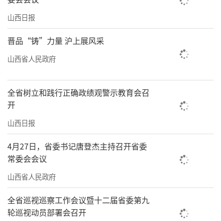
“家门口就能触摸到石窟细节，很惊
山西日报
喜。”曾在上海参观“云海相望——云冈石窟艺
晋品“铸”力量 沪上展风采
术特展”的文物爱好者徐烈表示，这场展览让
山西省人民政府
他重新认识了中华文化的厚重。
六年间，云冈学这一根植于武周山石窟的
全省树立和践行正确政绩观警示教育会召
系统工程，已成为诠释中华文明多元一体格局
开
的重要文化载体。通过文物巡展、数字化平台
山西日报
等多元渠道，云冈石窟已覆盖观众超2000万人
4月27日，省委书记唐登杰主持召开省委
次。
常委会会议
正如王晨所言，“赴三星堆的展览是新的
山西省人民政府
起点，我们要让千年石窟的魅力，在更多土地
全省巡视巡察工作会议暨十二届省委第九
上生长出文化传播的新果实。”
轮巡视动员部署会召开