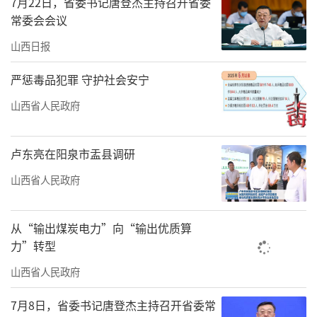
7月22日，省委书记唐登杰主持召开省委
5月的云冈石窟，游人如织，尽显世界文化
常委会会议
遗产的蓬勃活力；石窟之旁，云冈研究院文化
山西日报
遗产保护与监测中心内，一派沉静专注。中心
严惩毒品犯罪 守护社会安宁
副主任闫宏彬与技术人员紧盯各类数据变化。
山西省人民政府
“‘保护第一’是我们文物工作的核心要
义。”闫宏彬的话语掷地有声。
卢东亮在阳泉市盂县调研
他表示，凝结水已成为威胁石窟存续的核
山西省人民政府
心症结之一，历经反复试验优化，云冈石窟第
9、10窟已建成集自然通风、除湿、人工通风及
从“输出煤炭电力”向“输出优质算
智能控温于一体的“3+1”级智能凝结水调控系
力”转型
统。监测数据显示，该系统抑制洞窟凝结水生
山西省人民政府
成的有效率达97%，以科技之力为石窟筑牢了
7月8日，省委书记唐登杰主持召开省委常
安全防护屏障。