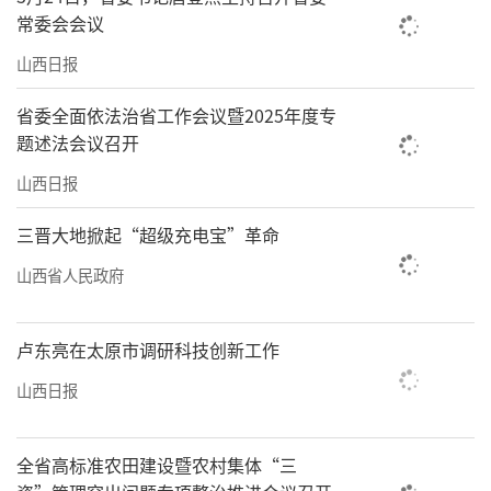
常委会会议
六年来，我们始终牢记习近平总书记的殷
山西日报
殷嘱托，以赤子之心守千年石窟，以奋进之力
省委全面依法治省工作会议暨2025年度专
传中华文明，在文物保护、云冈学研究、文旅
题述法会议召开
融合发展的征程上勇毅前行，努力交出一份不
山西日报
负使命、不负时代的优异答卷。
三晋大地掀起“超级充电宝”革命
我们筑牢保护根基，以科技为钥守护千年
文脉。始终坚守“保护第一”原则，聚力攻克
山西省人民政府
石质文物保护难题，推进危岩体加固、水害治
理、风化防治等重点工程，先后建立云冈学研
卢东亮在太原市调研科技创新工作
究国家文物局重点科研基地、石质文物保护与
山西日报
研究山西省文物局科研基地、博士后创新实践
基地及石窟寺保护与传承山西省重点实验室，
全省高标准农田建设暨农村集体“三