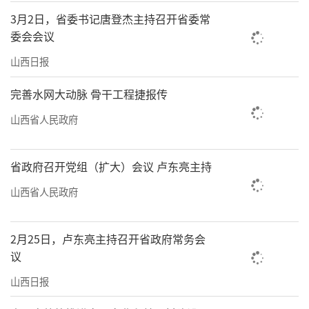
亲历者说
3月2日，省委书记唐登杰主持召开省委常
云冈研究院文旅融合发展中心主任崔晓霞：
委会会议
从“讲石窟”到“种文化”
山西日报
“噔噔噔！”5月7日，只听一阵由远及近
完善水网大动脉 骨干工程捷报传
的脚步声，云冈研究院文旅融合发展中心主任
山西省人民政府
崔晓霞踏着轻快的步履，出现在记者面前。精
致的妆容、干练的工装衬得人格外精神。
省政府召开党组（扩大）会议 卢东亮主持
说起2020年5月11日这一天，她的眼神十分
山西省人民政府
明亮。“那天接到任务，心里又激动又忐忑，
把讲稿翻来覆去过了好几遍。”真正见到习近
2月25日，卢东亮主持召开省政府常务会
平总书记那一刻，所有的紧张却被一种奇异的
议
平静取代。“习近平总书记特别和蔼，看石窟
山西日报
看得非常认真，问得也很详细。”听她讲到云