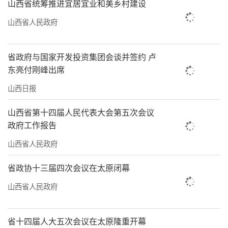
山西省统筹推进宜居宜业和美乡村建设
冈石窟是目前世界三大石窟中唯一保存完好的
山西省人民政府
佛教石雕艺术宝库时，习近平总书记叮嘱：这
是人类文明的瑰宝，要坚持保护第一，在保护
省政府与国家开发投资集团会谈并签约 卢
的基础上研究利用好。
东亮付刚峰出席
第二天，她在工作日记上，一笔一画写
山西日报
下：“这是我人生最难忘的一天。”
山西省第十四届人民代表大会第五次会议
如今，扎根讲解一线30多年的崔晓霞多了
政府工作报告
一个新身份——文旅融合的探路者。“自习近平
山西省人民政府
总书记来过之后，云冈石窟文旅热度一年比一
省政协十三届四次会议在太原闭幕
年高。”最让她感慨的，是讲解队伍的壮
山西省人民政府
大。“当年就几十个人，现在扩充到几百人
了。”对深度研学者，由专家级讲解员带队服
省十四届人大五次会议在太原隆重开幕
务，让游客真正“沉浸式”感受云冈。6年来，