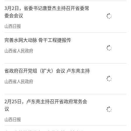
持续为金融、互联网等关键行业数字化转型赋
3月2日，省委书记唐登杰主持召开省委常
能。特别是昇腾384超节点集群，先后交付了京
委会会议
东、中信银行、邮储银行、南方电网、香港科
山西日报
技大学等多个重点用户。
完善水网大动脉 骨干工程捷报传
今年一季度，百信已完成产值23.08亿元，
山西省人民政府
顺利实现“开门红”。今年营收目标锁定60亿
元，力争80亿元。2026年，百信荣获“全国五
省政府召开党组（扩大）会议 卢东亮主持
一劳动奖状”。
山西省人民政府
“成绩离不开山西转型综合改革示范区从
政策、资源、项目到人才，为百信发展提供的
2月25日，卢东亮主持召开省政府常务会
全方位支持。”王宪朝表示，高水平科技自立
议
自强，是中国走向现代化强国的必然选择和必
山西日报
由之路。百信将坚守初心，依托国家博士后工