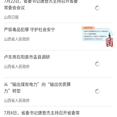
7月22日，省委书记唐登杰主持召开省委
4月22日，在潇河新兴产业园区，华景和顺
常委会会议
80万千瓦时储能项目举行开工仪式。
山西日报
本次开工的储能项目是山西转型综合改革
严惩毒品犯罪 守护社会安宁
示范区目前规模最大、技术先进、功能齐全的
山西省人民政府
储能标杆项目。项目采用国内先进储能技术，
集电网支撑、调频调峰、新能源消纳、应急保
卢东亮在阳泉市盂县调研
供于一体，建成后将大幅提升区域电网安全稳
山西省人民政府
定运行水平，对于增强电网调节能力、提升新
能源消纳水平、降低要素使用成本具有重要意
从“输出煤炭电力”向“输出优质算
义。
力”转型
对于肩负着保障国家能源安全、推动能源
山西省人民政府
绿色低碳转型重大使命的山西而言，这是一次
7月8日，省委书记唐登杰主持召开省委常