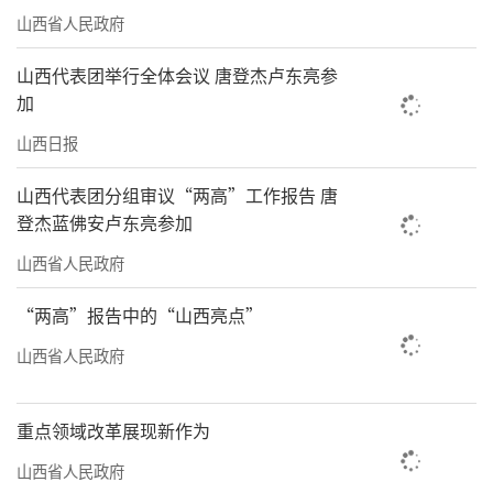
“习近平总书记勉励我们，路子对了，就
山西省人民政府
要坚持走下去，久久为功，不要反复、不要折
山西代表团举行全体会议 唐登杰卢东亮参
腾。我们始终牢记习近平总书记殷殷嘱托，将
加
推进科技创新、自主可控，作为百信发展的核
山西日报
心使命。”4月30日，谈到习近平总书记在山西
转型综合改革示范区考察时的场景，百信信息
山西代表团分组审议“两高”工作报告 唐
技术有限公司董事长王宪朝仍然十分激动。
登杰蓝佛安卢东亮参加
山西省人民政府
百信是山西本土培养成长起来的民营企
业。2014年，在国家与山西信息安全产业政策
“两高”报告中的“山西亮点”
扶持下，聚焦自主可控、可信计算、工控信息
山西省人民政府
安全领域的百信成立。
回忆起公司的发展历程，王宪朝感慨
重点领域改革展现新作为
道：“12年来，百信只做一件事：自主安全。
山西省人民政府