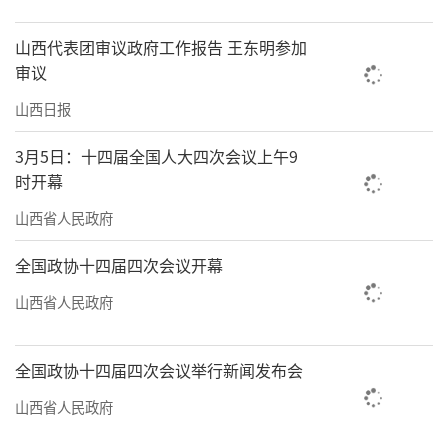
这条路，没停过步，没拐过弯，没掉过队。这
是百信人对初心的坚守，更是对科技报国使命
山西代表团审议政府工作报告 王东明参加
审议
的担当。”
山西日报
依靠科技创新塑造发展新动能是百信成功
的“法宝”。王宪朝介绍：“就在前不久，
3月5日：十四届全国人大四次会议上午9
时开幕
DeepSeek-V4首发当日，我们在自研的恒山服
务器上跑通三大前沿架构，完成模型深度适配
山西省人民政府
与性能优化，率先实现训练到推理全栈国产化
全国政协十四届四次会议开幕
突破。这是继2025年全国首家适配DeepSeek-
山西省人民政府
V2后，百信在国产大模型算力领域的再一次领
跑。”
全国政协十四届四次会议举行新闻发布会
近年来，百信科技创新迈出了更加坚实的
山西省人民政府
步伐，与华为协同创新，推出多款核心产品，