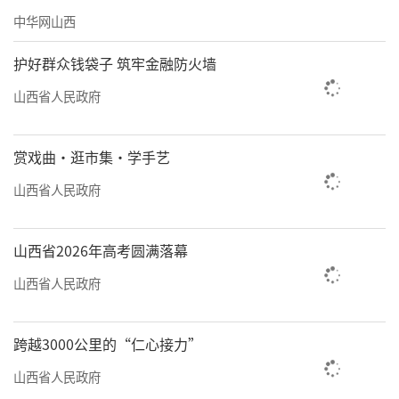
产业升级彰显环境优化
中华网山西
山西转型综合改革示范区把因地制宜发展
护好群众钱袋子 筑牢金融防火墙
新质生产力摆在突出的战略位置，以科技创新
山西省人民政府
为引领、以实体经济为根基，全面推进传统产
业转型升级、向新而行。
赏戏曲·逛市集·学手艺
近日，全球首台套500MW水电机组用
山西省人民政府
900MPa级磁轭钢在新远宏公司顺利通过叠圆检
测，标志着我国在重型水电装备关键材料国产
山西省2026年高考圆满落幕
化道路上迈出关键一步。
山西省人民政府
作为特钢产业链关键企业，新远宏公司依
托山西转型综合改革示范区的产业集聚优势，
跨越3000公里的“仁心接力”
打通了从原料冶炼到高端部件加工的全链条，
山西省人民政府
实现了核心技术自主可控。