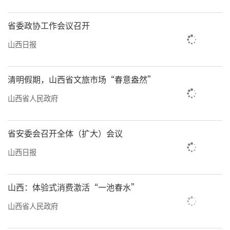
当好排头兵先行区示范区
近年来，山西转型综合改革示范区在产业
省委政协工作会议召开
培育中不断推出创新之举，锚定新型工业化和
山西日报
制造业振兴升级主攻方向，立足本区产业基
础，坚定不移大抓发展、大抓产业、大抓项
清明假期，山西省文旅市场“春意盎然”
目，聚焦八条产业链，以智能化、绿色化、融
山西省人民政府
合化为发展方向，围绕“链主”、“链核”企
业加强产业链分析谋划，打造空间上高度集
省安委会召开全体（扩大）会议
聚、上下游紧密协同、供应链集约高效的产业
山西日报
集群。抓“链主”、抓头部，通过运行监测，
及时发现解决苗头性、趋势性、潜在性问题，
山西：体验式消费激活“一池春水”
不断提升经济运行的实时感知、科学分析、精
山西省人民政府
准预测水平，牢固产业链根基，稳住工业基本
盘。