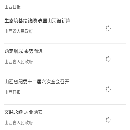
山西日报
生态筑基绘锦绣 表里山河谱新篇
山西省人民政府
题定纲成 乘势而进
山西省人民政府
山西省纪委十二届六次全会召开
山西日报
百信信创产业基地，工作人员保障订单交付。
邓伟强摄
文脉永续 居业两安
责任编辑：李梓涵
山西省人民政府