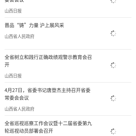
破的重大课题。
山西日报
山西转型综合改革示范区深知，必须坚持
晋品“铸”力量 沪上展风采
创新链与产业链深度融合，构建“政产学研金
山西省人民政府
服用”一体化创新生态。
为此，山西转型综合改革示范区制定出台
全省树立和践行正确政绩观警示教育会召
《促进产业高质量发展的若干措施》，支持企
开
业技术改造升级、推进新型工业化、发展新质
山西日报
生产力等。聚焦新兴产业重点领域，探索“拨
4月27日，省委书记唐登杰主持召开省委
投结合、先投后股、以投代补”等科技项目支
常委会会议
持方式，提升科技成果转化效能，真正为山西
山西省人民政府
转型发展贡献更强的示范动能。
全省巡视巡察工作会议暨十二届省委第九
展望未来，信心满满。山西转型综合改革
轮巡视动员部署会召开