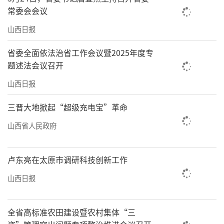
业有凯赛生物等重点企业，全产业链年营收30
常委会会议
亿元规模；新材料产业有泰山玻纤、厚生新材
山西日报
料、太钢精密带钢等重点企业，全产业链年营
收19亿元；第三代半导体产业有烁科晶体、海
省委全面依法治省工作会议暨2025年度专
题述法会议召开
纳半导体等重点企业，全产业链年营收11亿元
规模。
山西日报
目前，山西转型综合改革示范区在国家级
三晋大地掀起“超级充电宝”革命
考核综合排名均实现位次提升，2025年全国178
山西省人民政府
家高新区考核中，太原高新区排名由67名提升
到63名，上升4个位次；2025年海关总署考核
卢东亮在太原市调研科技创新工作
中，武宿综合保税区在全国154个保税区和中部
山西日报
地区23个保税区中都列为B类，拿到历史最好成
绩；2025年太原经开区排名也明显提升。
全省高标准农田建设暨农村集体“三