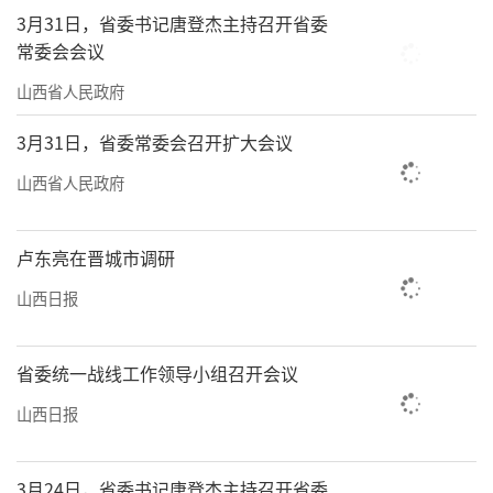
3月31日，省委书记唐登杰主持召开省委
山西转型综合改革示范区的产业发展已经
常委会会议
有了很好的基础——
山西省人民政府
高端装备制造产业有太重、天地煤机等重
3月31日，省委常委会召开扩大会议
点企业，全产业链年营收370亿元规模；光伏产
山西省人民政府
业有晶科能源、中来光电等重点企业，全产业
链年营收206亿元规模；信息技术融合应用产业
卢东亮在晋城市调研
有云时代、百信等重点企业，全产业链年营收
山西日报
112亿元规模；现代医药产业有锦波生物、纳安
生物等重点企业，全产业链年营收94亿元规
省委统一战线工作领导小组召开会议
模；人工智能产业有富士康、科达自控等重点
山西日报
企业，还有国家超算太原中心等算力基础设
施，全产业链年营收592亿元规模；合成生物产
3月24日，省委书记唐登杰主持召开省委