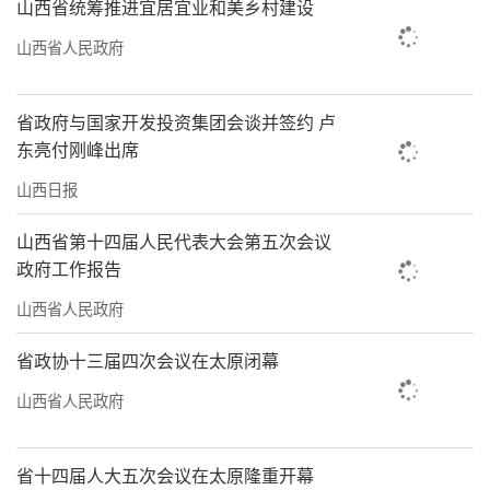
山西省统筹推进宜居宜业和美乡村建设
作站、省重点实验室、院士工作站等创新平
山西省人民政府
台，加大研发投入，攻坚核心关键技术。深化
科创与产业融合，拓展多行业场景应用。主动
省政府与国家开发投资集团会谈并签约 卢
扛起“链主”担当，完善产业生态，以自主可
东亮付刚峰出席
控算力底座赋能国家数字化转型，为我省数字
山西日报
经济高质量发展贡献力量。
山西省第十四届人民代表大会第五次会议
（邓伟强）
政府工作报告
山西省人民政府
省政协十三届四次会议在太原闭幕
山西省人民政府
省十四届人大五次会议在太原隆重开幕