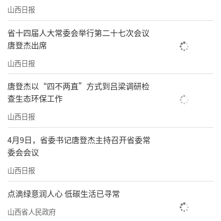
示范区相关负责人告诉记者，“十五五”时
山西日报
期，将深入学习贯彻习近平总书记对山西工作
的重要讲话重要指示精神，认真落实省委、省
省十四届人大常委会举行第二十七次会议
唐登杰出席
政府部署，稳定经济基本盘和发展新质生产力
山西日报
两手抓，以“抓招商、上项目、育产业、促转
型”为经济工作主线，坚定有序推进转型发
唐登杰以“四不两直”方式到吕梁调研检
展，因地制宜发展新质生产力，推动高端装备
查生态环保工作
制造、光伏、新材料、第三代半导体、现代医
山西日报
药、信息技术融合应用、合成生物、人工智能
4月9日，省委书记唐登杰主持召开省委常
八条重点产业链能级跃升，加快打造培育新质
委会会议
生产力、塑造发展新优势的先行区。（范珉
山西日报
菲）
点滴绿意润人心 低碳生活已寻常
向总书记报告
山西省人民政府