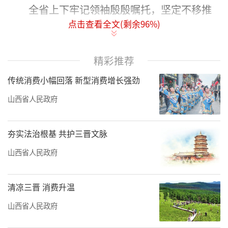
全省上下牢记领袖殷殷嘱托，坚定不移推
点击查看全文(剩余
96
%)
动高质量发展、奋发有为深化全方位转型。山
西转型综合改革示范区持续深化改革创新，以
实干实绩当好转型综改的先行者和排头兵，为
精彩推荐
全省高质量发展和现代化建设注入强劲动能。
传统消费小幅回落 新型消费增长强劲
惟改革者进，惟创新者强，惟改革创新者
山西省人民政府
胜。
夯实法治根基 共护三晋文脉
用这句话来描述这片产业高地很是贴切。
山西省人民政府
它孕育着创新、服务、人才、科技的希望之
种，正在成为全省转型发展的重要引擎。
清凉三晋 消费升温
这里，就是山西转型综合改革示范区。
山西省人民政府
2020年5月12日，习近平总书记在山西转型