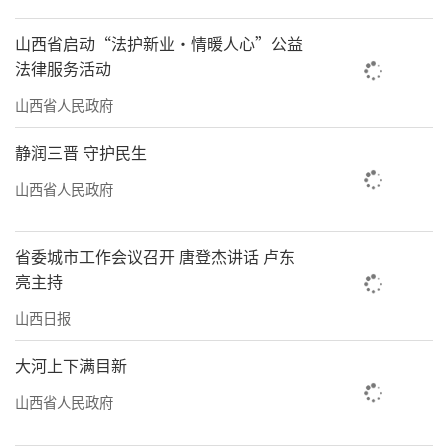
从“跟跑”到“领跑”，除技术因素之
山西省启动“法护新业·情暖人心”公益
外，良好的营商环境让新远宏公司总经理王金
法律服务活动
力念念不忘：“在企业研发攻关的关键阶段，
山西省人民政府
综改区组建专项小组，深入一线破解难题；在
静润三晋 守护民生
企业拓展印度、坦桑尼亚等海外市场时，主动
山西省人民政府
对接海关，搭建便捷通道；在企业扩产升级
时，又协助我们简化审批流程，综改区良好的
省委城市工作会议召开 唐登杰讲话 卢东
营商环境越来越让企业感到满意。”
亮主持
作为全省改革“试验田”，山西转型综合
山西日报
改革示范区紧扣市场化、法治化、国际化目
大河上下满目新
标，以“企业家之家”服务体系为核心载体，
山西省人民政府
统筹推进“六大环境”协同提升，深化“开工
一件事”改革试点，创新招商机制与服务模