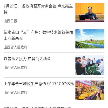
综合改革示范区考察时强调：“建设转型综合
7月27日，省政府召开常务会议 卢东亮主
改革示范区，是党中央赋予山西的一项重大任
持
务，也是实现山西转型发展的关键一招。山西
山西日报
要有紧迫感，更要有长远战略谋划，正确的就
绿水青山“云”守护：数字技术绘就美丽
要坚持下去，久久为功，不要反复、不要折
山西新画卷
腾，争取早日蹚出一条转型发展的新路子。”
山西省人民政府
山西转型综合改革示范区牢记领袖殷殷嘱
以青蓝之接力 启晋商之新章
托，在省委、省政府坚强领导下，坚决扛起重
山西省人民政府
大使命，紧紧围绕“当好全省域推进转型综改
的排头兵、先行区、示范区”的工作目标，坚
上半年全省地区生产总值为11747.07亿元
定发展信心，积极主动作为，奋力开创工作新
山西省人民政府
局面。
能源转型迸发澎湃动力