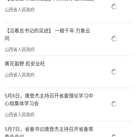
新，在国际上首次实现了重组Ⅲ型人源化胶原
山西省人民政府
蛋白从无到有、从0—1的突破，开创了生命材
料这一全新赛道；纳安生物自主研发创制的
【沿着总书记的足迹】 一窟千年 万象云
T320抗癌创新药，获得了3个国家的新药临床许
冈
可，并已正式获得国家药品监督管理局的临床
山西省人民政府
试验批件；山西富佶凭借自身的专利技术，建
黄花盈野 民安业旺
成了国际先进的氧化亚硅材料生产线……
山西省人民政府
截至目前，山西转型综合改革示范区拥有
国家级企业技术中心7家、省级技术中心75家，
5月8日，唐登杰主持召开省委理论学习中
省技术创新中心34家，累计承担国家级科研项
心组集体学习会
目23项。
山西省人民政府
实现资源型地区经济转型发展，形成产业
5月7日，省委书记唐登杰主持召开省委常
多元支撑的结构格局，是山西经济发展需要突
委会会议