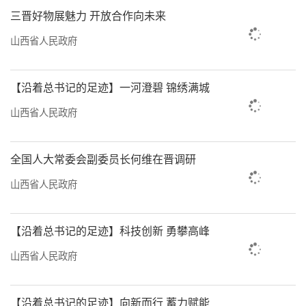
三晋好物展魅力 开放合作向未来
式，为企业提供从对接引入到落地建设的全生
命周期服务，持续擦亮区域发展“金字招
山西省人民政府
牌”，“以政务服务增值化改革为抓手打
造‘企业家之家’服务体系”案例成功入选
【沿着总书记的足迹】一河澄碧 锦绣满城
《中国开发区营商环境百佳案例（2025）》。
山西省人民政府
多元发展呈现创新底色
全国人大常委会副委员长何维在晋调研
在山西转型综合改革示范区，接连落地的
山西省人民政府
科技创新成果是一道道引人注目的风景线。
泰山玻纤聚焦高强高模风电产品，以规模
【沿着总书记的足迹】科技创新 勇攀高峰
化精细化生产为核心打造智能化生产线；烁科
山西省人民政府
晶体成功研制出12英寸高纯半绝缘碳化硅单晶
衬底，全球首发；锦波生物始终坚持原始创
【沿着总书记的足迹】向新而行 蓄力赋能