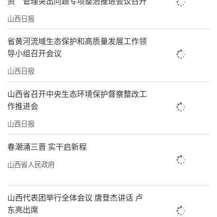
资”管理突出问题专项整治推进会议召开
山西转型综合改革示范区是全省高质量发
山西日报
展的主战场、主阵地、主力军，我们要坚决扛
起为全省推动高质量发展、深化全方位转型探
省黄河流域生态保护和高质量发展工作领
路领跑的重要职责，在培育新质生产力、优化
导小组召开会议
营商环境、体制机制改革、提升开放型经济水
山西日报
平、绿色发展五个方面作示范，打造培育新质
山西省召开中央生态环境保护督察整改工
生产力、塑造发展新优势的先行区，努力为全
作推进会
省发展大局作出新的更大贡献。（山西转型综
山西日报
合改革示范区）
春潮涌三晋 实干启新程
亲历者说
山西省人民政府
百信信息技术有限公司董事长王宪朝：
为实现高水平科技自立自强努力奋斗
山西代表团举行全体会议 唐登杰讲话 卢
东亮出席