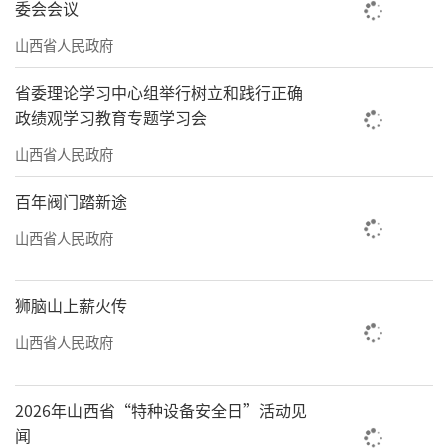
促进区域能源结构优化的具体实践。
委会会议
近年来，山西转型综合改革示范区因地制
山西省人民政府
宜，加快绿色低碳技术攻关，将新能源产业链
省委理论学习中心组举行树立和践行正确
作为深化能源革命、推进能源转型的关键抓
政绩观学习教育专题学习会
手，纳入重点产业布局，持续加大支持培育力
山西省人民政府
度。同时，坚持“招大引强育才”，2025年，
百年阀门踏新途
累计谋划招引项目293个，并形成了滚动实施、
山西省人民政府
有效接续的发展态势，特别是成功引进计划投
资40亿元的尚太锂电年产20万吨锂电池负极材
狮脑山上薪火传
料、计划投资20亿元的六面顶超硬材料产业化
及北京卫蓝半固态电池、中国煤科大型煤机装
山西省人民政府
备制造、科瑞煤层气高端装备制造等一批重大
转型项目，让能源转型的动力奔涌而出。
2026年山西省“特种设备安全日”活动见
闻