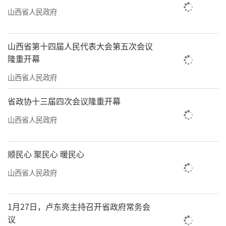
来”的显著成效，转化为接地气、有温度的曲
山西省人民政府
艺表达。
山西省第十四届人民代表大会第五次会议
史振宇坚持“非遗为民、非遗惠民”，常
隆重开幕
态化开展公益展演，让八方游客感受太原本土
山西省人民政府
文化的独特魅力；与社区工作相结合，讲党
史、讲太原历史，开展社会主义核心价值观宣
省政协十三届四次会议隆重开幕
传教育活动。“我将利用莲花落这一特长，用
山西省人民政府
心用情讲好新时代太原故事，树立良好风尚、
增强文化自信，为再现‘锦绣太原城’盛景贡
顺民心 聚民心 暖民心
献力量。”史振宇说。
山西省人民政府
（丁园 柴子贤）
1月27日，卢东亮主持召开省政府常务会
议