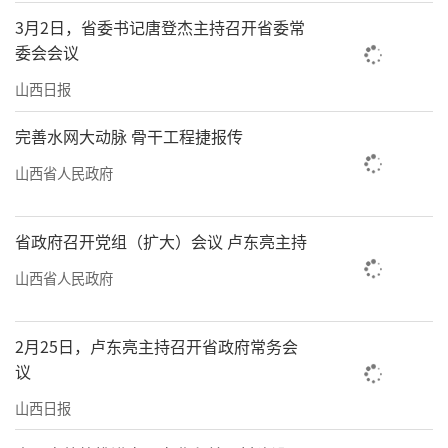
重要讲话，他说：“习近平总书记特别和蔼可
3月2日，省委书记唐登杰主持召开省委常
委会会议
亲，上车后还一直跟我们挥手。那一刻，我至
今记忆犹新。”
山西日报
像许多老太原人一样，史振宇对这条母亲
完善水网大动脉 骨干工程捷报传
河亦有着别样的情怀。在他的印象中，治理前
山西省人民政府
的汾河太原城区段河道内垃圾遍地，污水横
流。经过20多年的生态修复治理，如今这里水
省政府召开党组（扩大）会议 卢东亮主持
清岸绿，风光旖旎。史振宇自豪地说，现在有
山西省人民政府
外地朋友来了，一定会带他们来汾河景区看
看，这里已经成为太原市的一张新名片。“其
2月25日，卢东亮主持召开省政府常务会
实不仅是汾河景区，这些年太原市坚持‘四
议
治’一体推进，空气越来越好了，绿化越来越
山西日报
多了，大大小小的公园星罗棋布。我们的城市