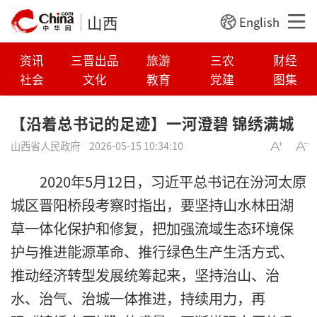
山西
English
资讯
三晋出品
旅游
三农
财经
社会
文化
教育
党建
图集
【沿着总书记的足迹】一河澄碧 锦绣满城
山西省人民政府
2026-05-15 10:34:10
2020年5月12日，习近平总书记在汾河太原
城区晋阳桥段考察时指出，要坚持山水林田湖
草一体化保护和修复，把加强流域生态环境保
护与推进能源革命、推行绿色生产生活方式、
推动经济转型发展统筹起来，坚持治山、治
水、治气、治城一体推进，持续用力，再