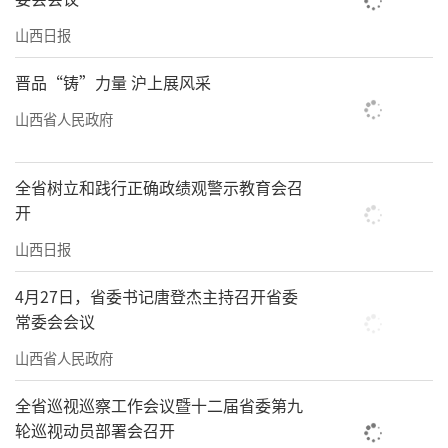
梭在大街小巷、田野山间，健身的同时也见证
山西日报
了汾河的沧桑巨变：“以前我们骑行队组织活
晋品“铸”力量 沪上展风采
动，一般都是去一些偏远的地方。现在骑行在
山西省人民政府
滨河自行车道上，一边呼吸着新鲜空气，一边
欣赏沿途美景，感觉真不错。”
全省树立和践行正确政绩观警示教育会召
回顾汾河太原城区段生态修复治理的过
开
程，就是太原市牢记领袖殷殷嘱托，深入践行
山西日报
习近平生态文明思想的过程。近年来，太原市
4月27日，省委书记唐登杰主持召开省委
牢固树立“绿水青山就是金山银山”的理念，
常委会会议
着力全域治山、系统治水、强力治气、综合治
山西省人民政府
城，坚持“四治”一体推进，协同推进降碳减
污扩绿增长，统筹推动产业结构调整、污染治
全省巡视巡察工作会议暨十二届省委第九
轮巡视动员部署会召开
理、生态保护、城市治理等重点工作，45公里