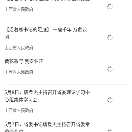
同时，实现国土绿化与森林质量“双提升”。
山西省人民政府
近郊山城连接带，深挖自然与人文资源，完善
交通、通信等基础设施，推进绿色驿站、森林
【沿着总书记的足迹】 一窟千年 万象云
康养基地等建设。城市核心圈层，“百园增
冈
绿”工程持续推进，“两环一纵”绿道网络不
山西省人民政府
断完善。如今，801个各类公园游园扮靓太
原，“推窗见绿、出门入园”成为市民触手可
黄花盈野 民安业旺
及的生态福利。
山西省人民政府
聚力“四治”
5月8日，唐登杰主持召开省委理论学习中
加快美丽太原建设
心组集体学习会
作为太原市穿城通行的最美骑行路之一,随
山西省人民政府
着天气转暖，滨河自行车道上前来骑行的市民
5月7日，省委书记唐登杰主持召开省委常
和游客明显增多。省城骑行爱好者杨威常年穿
委会会议