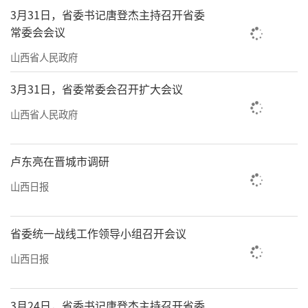
向总书记报告
3月31日，省委书记唐登杰主持召开省委
常委会会议
久久为功建设美丽太原
山西省人民政府
近年来，太原市大力实施黄河流域生态保
护和高质量发展重大战略，聚焦空气质量“退
3月31日，省委常委会召开扩大会议
后十”与“一泓清水入黄河”两大核心目标，
山西省人民政府
全方位推进“蓝天、碧水、净土”保卫战，以
高品质生态环境支撑高质量发展，生态环境质
卢东亮在晋城市调研
量持续改善提升。
山西日报
蓝天长卷绘新景，空气质量实现历史性突
破。“十四五”期间，太原市污染物减排约束
省委统一战线工作领导小组召开会议
性指标提前超额完成。2025年，太原市市区优
山西日报
良天数282天，优良率为77.3%，空气质量综合
指数降至4.13；六项污染物浓度全部大幅下
3月24日，省委书记唐登杰主持召开省委