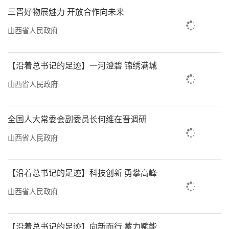
实现了‘三季有花、四季常绿’的景观效
三晋好物展魅力 开放合作向未来
果。”太原市汾管委园林绿化科副科长赵佳告
山西省人民政府
诉记者，良好的生态环境还引来了天鹅、白
鹭、斑嘴鸭等165种鸟类在这里迁徙或栖息，不
【沿着总书记的足迹】一河澄碧 锦绣满城
仅勾勒出人鸟和谐共生的美好画卷，对保护物
山西省人民政府
种多样性也发挥了重要作用。
不仅仅是单点修复，太原更是努力向全域
全国人大常委会副委员长何维在晋调研
提质迈进。目前，该市已构建起“远郊+近郊
山西省人民政府
+核心圈层”的绿化体系，让并州处处彰显生态
之美——
【沿着总书记的足迹】科技创新 勇攀高峰
远郊山区，聚焦山体破坏面复绿和采煤沉
山西省人民政府
陷区综合治理，同步推进宜林荒山荒地造林、
低效林改造、高标准造林，在筑牢生态屏障的
【沿着总书记的足迹】向新而行 蓄力赋能