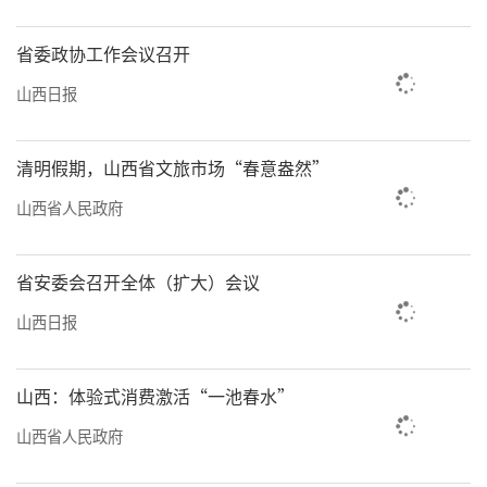
坚行动，巩固空气质量“退后十”成果；健
省委政协工作会议召开
全“一泓清水入黄河”项目长效运维管理机
山西日报
制，确保汾河10个国省考断面水质稳定达标；
持续开展扩绿、护绿、兴绿行动，启动长风公
园一期建设；实施天池河、杨兴河等15条中小
清明假期，山西省文旅市场“春意盎然”
河流山洪沟道综合治理；加大泉域保护力度，
山西省人民政府
确保晋祠泉稳定出流、兰村泉水位持续上
升……
省安委会召开全体（扩大）会议
山西日报
一川碧水清如许，两岸锦绣入画来。乘势
而上，久久为功，“锦绣太原城”盛景正在变
山西：体验式消费激活“一池春水”
成美好现实。
山西省人民政府
（丁园）