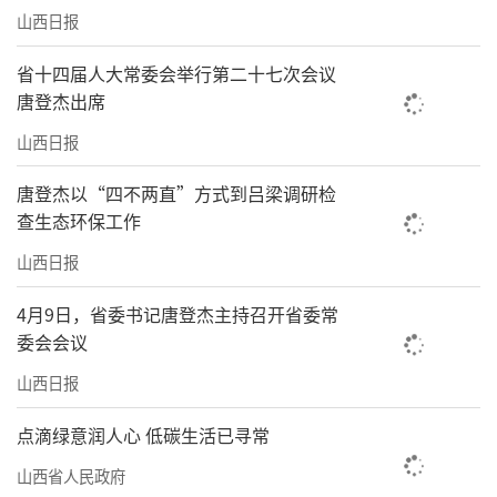
汾河太原城区段全面完成治理，88公里滨河自
山西日报
行车道建成投用；空气质量综合指数进
省十四届人大常委会举行第二十七次会议
入“4.0+”时代，不断刷新历史最好水平；入
唐登杰出席
选国家碳达峰试点城市、中国气候宜居城市、
山西日报
国家再生水利用重点城市和“无废城市”建设
唐登杰以“四不两直”方式到吕梁调研检
试点，“三山环抱、一水中分，九河环绕、一
查生态环保工作
湖点睛”的山水画卷重焕新颜。
山西日报
如今的太原，绿带环绕、森林围城，城市
4月9日，省委书记唐登杰主持召开省委常
公园数量居全国前列，蓝天白云成为常态，人
委会会议
民的获得感、幸福感、安全感不断增强。
山西日报
“十五五”开局之年，太原继续坚持治
点滴绿意润人心 低碳生活已寻常
山、治水、治气、治城一体推进：聚焦工业、
山西省人民政府
燃煤、运输、扬尘四大领域，深入开展治污攻