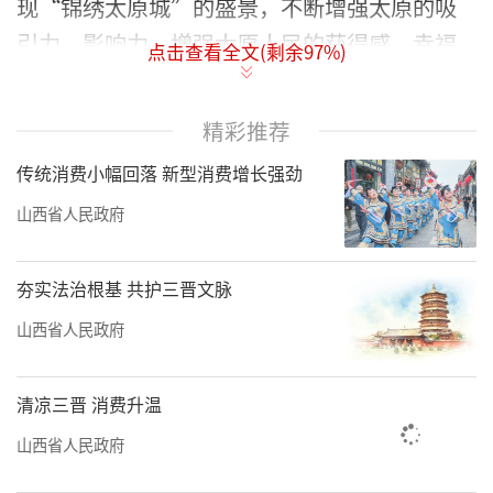
现“锦绣太原城”的盛景，不断增强太原的吸
引力、影响力，增强太原人民的获得感、幸福
点击查看全文(剩余
97
%)
感、安全感。
全省上下牢记领袖殷殷嘱托，扎实践行习
精彩推荐
近平生态文明思想，牢固树立“绿水青山就是
传统消费小幅回落 新型消费增长强劲
金山银山”的理念，坚持“四治”一体推进，
山西省人民政府
协同推进降碳、减污、扩绿、增长，全方位、
全地域、全过程开展生态环境保护，美丽山西
夯实法治根基 共护三晋文脉
建设迈出坚实步伐。
山西省人民政府
5月的太原汾河景区绿意葱茏、碧波荡漾，
游人如织。今年“五一”假期，太原汾河景区
清凉三晋 消费升温
共接待游客58万余人次，成为热门打卡地。
山西省人民政府
2020年5月12日，习近平总书记来到汾河太