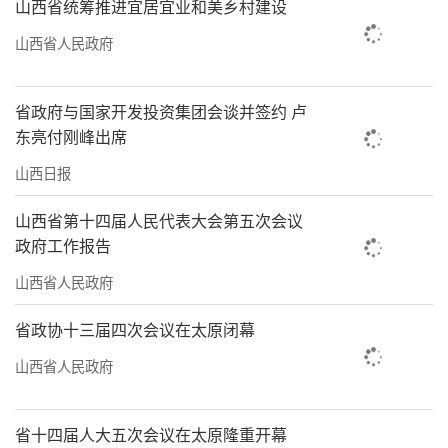
山西省统筹推进宜居宜业和美乡村建设
越变越美，老百姓的日子也越过越舒心。”
山西省人民政府
行至汾河景区长风桥段，作为太原莲花落
传人的史振宇即兴表演了一段：“打起这竹板
省政府与国家开发投资集团会谈并签约 卢
板来响连声，说一说咱美丽的太原城。东西两
东亮付刚峰出席
山绿莹莹，汾河的美景爱煞人……”清脆的竹
山西日报
板、地道的乡音，引得游人拍手叫好。在史振
山西省第十四届人民代表大会第五次会议
宇的唱腔里，汾河的生态之美与人民的获得
政府工作报告
感、幸福感、安全感交融共生。
山西省人民政府
这些年来，史振宇扎根汾河景区，观察生
省政协十三届四次会议在太原闭幕
态变化、走访市民游客，将汾河从“污水
山西省人民政府
河”到“生态河”、从“风沙岸”到“景观
带”的蜕变历程，凝练为朗朗上口的唱词；
把“水量丰起来、水质好起来、风光美起
省十四届人大五次会议在太原隆重开幕