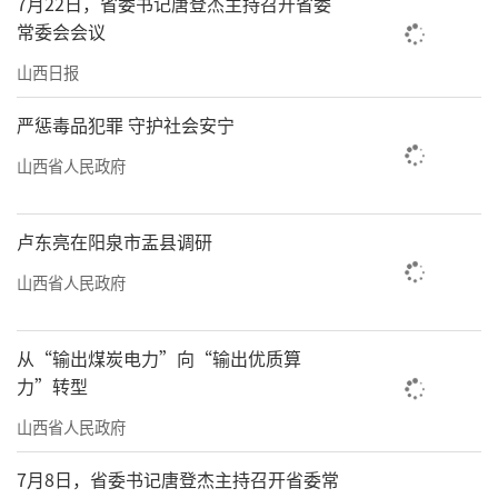
7月22日，省委书记唐登杰主持召开省委
常委会会议
保障水体持续向好
山西日报
波光粼粼的湖面上，太原汾河景区工作人
严惩毒品犯罪 守护社会安宁
员正驾驶打捞船巡查水面。他们手持工具，将
各类漂浮杂物进行细致地打捞清理。自3月份以
山西省人民政府
来，太原汾河景区先后对5号、6号、7号橡胶坝
进行了更换，并对河道进行了清淤，让汾河景
卢东亮在阳泉市盂县调研
区长风桥段至祥云桥段更加水清岸绿。
山西省人民政府
蓄水过程中，太原市汾管委合理调控水
从“输出煤炭电力”向“输出优质算
位，同时持续开展水质与水生态动态监
力”转型
测。“此外，我们还与山西大学开展联合监
山西省人民政府
测，精准研判水质变化，及时采取生物防治等
科学手段，保障水体清澈。”太原市汾管委宣
7月8日，省委书记唐登杰主持召开省委常