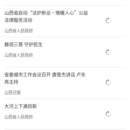
光美起来”。太原汾河景区持续进行综合整
治、提档升级，全面提升管理水平和服务质
山西省启动“法护新业·情暖人心”公益
量，为市民营造更加宜居的生活环境。
法律服务活动
山西省人民政府
漫步景区，紫色的鸢尾花、黄色的蒲公英
花、白色的山梅花……姹紫嫣红、美不胜收。
静润三晋 守护民生
2025年，太原汾河景区针对草坪斑秃退化严重
山西省人民政府
区域以及树荫下草坪覆盖率低区域进行整改，
累计补栽补种乔木155棵、灌木986株，铺设草
省委城市工作会议召开 唐登杰讲话 卢东
坪、播撒草籽6.7万平方米，补植地被花卉6万
亮主持
平方米，整改区域草坪地被覆盖率达到95%以
山西日报
上。
大河上下满目新
“汾河景区共种植了各类树木花卉230余
山西省人民政府
种，草坪、地被植物、水生植物600万平方米，