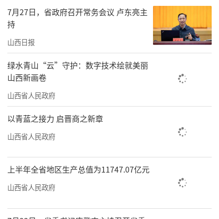
原城区晋阳桥段，察看汾河水治理及两岸生态
7月27日，省政府召开常务会议 卢东亮主
持
保护、城市环境建设等情况。习近平总书记指
出，要坚持山水林田湖草一体化保护和修复，
山西日报
把加强流域生态环境保护与推进能源革命、推
绿水青山“云”守护：数字技术绘就美丽
行绿色生产生活方式、推动经济转型发展统筹
山西新画卷
起来，坚持治山、治水、治气、治城一体推
山西省人民政府
进，持续用力，再现“锦绣太原城”的盛景，
以青蓝之接力 启晋商之新章
不断增强太原的吸引力、影响力，增强太原人
山西省人民政府
民的获得感、幸福感、安全感。
习近平总书记的殷殷嘱托，为太原市进一
上半年全省地区生产总值为11747.07亿元
步加强汾河流域生态治理，一体推进治山、治
山西省人民政府
水、治气、治城注入了强大动力。
精准治理