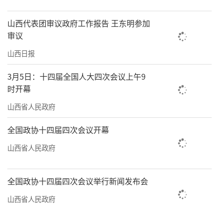
小店区亲贤社区居民、太原莲花落传人史振宇:
山西代表团审议政府工作报告 王东明参加
用心用情讲好新时代太原故事
审议
初夏的太原汾河景区碧波荡漾，不时有飞
山西日报
鸟舞动着翅膀从湖面掠过。史振宇指着飞鸟兴
3月5日：十四届全国人大四次会议上午9
奋地说：“这是红嘴鸥，那是白鹭。这些年，
时开幕
各种鸟类成群结队在这儿迁徙或栖息，很多已
山西省人民政府
经从‘旅鸟’变成了‘留鸟’，这说明咱们汾
河景区的生态环境是越来越好了。”
全国政协十四届四次会议开幕
山西省人民政府
53岁的史振宇家住太原市小店区亲贤社
区，离汾河不远。这些年，看着汾河水一天天
变得充沛起来、清澈起来，他特别欣慰。2020
全国政协十四届四次会议举行新闻发布会
年5月12日，习近平总书记来到汾河太原城区晋
山西省人民政府
阳桥段考察，史振宇现场聆听了习近平总书记