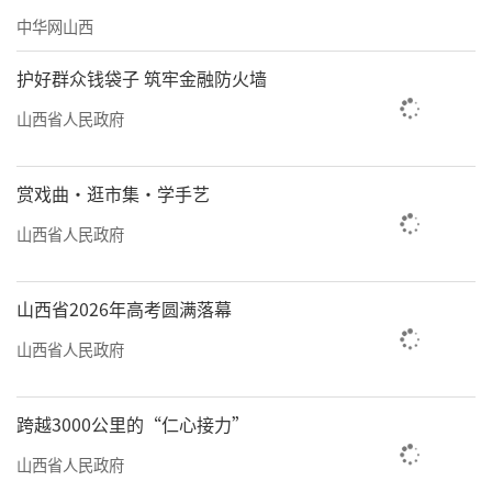
区地下水超采治理标杆。
中华网山西
在郭凡的手机视频里，记者看到一条身子
护好群众钱袋子 筑牢金融防火墙
肥墩墩、滑溜溜，摆动起来憨态可掬的“娃娃
山西省人民政府
鱼”。“这是近日工作人员在汾河景区胜利码
头意外发现的。大鲵对生存的水环境要求非常
赏戏曲·逛市集·学手艺
高，只能生活在洁净、清凉、溶氧量高的流水
中，这也是汾河太原城区段水质极佳的生动印
山西省人民政府
证。”郭凡说。
山西省2026年高考圆满落幕
提档升级
山西省人民政府
构建高品质生活空间
习近平总书记对汾河治理的要求不仅
跨越3000公里的“仁心接力”
是“水量丰起来”“水质好起来”，还要“风
山西省人民政府