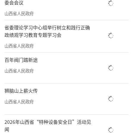
委会会议
传接待科负责人郭凡说。
山西省人民政府
习近平总书记提出“要切实保护好、治理
好汾河，再现古晋阳汾河晚渡的美景，让一泓
省委理论学习中心组举行树立和践行正确
政绩观学习教育专题学习会
清水入黄河”。牢记领袖嘱托，近年来，太原
市坚决扛牢汾河流域太原段生态环境保护的政
山西省人民政府
治责任，坚持上下游、干支流、左右岸、水陆
百年阀门踏新途
域一体谋划，治污、调水、清淤、增湿、绿岸
山西省人民政府
一体实施，扎实推进“一泓清水入黄河”生态
保护工程，全力做好治水兴水大文章，汾河太
狮脑山上薪火传
原段水质不断提升。2025年，太原市52个“一
山西省人民政府
泓清水入黄河”项目全部投运，6个国考断面水
质稳定达标；3项地下水超采治理工程全面完
2026年山西省“特种设备安全日”活动见
工，晋祠泉水位创复流以来新高，成为华北地
闻