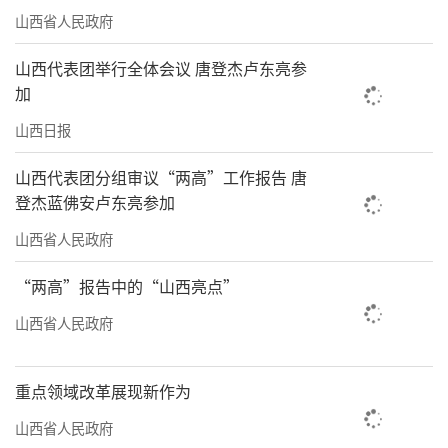
75%，规范回收废旧动力电池2240吨。畜禽粪
山西省人民政府
污综合利用率达90.94%，农膜回收率提升至
山西代表团举行全体会议 唐登杰卢东亮参
85%，病死畜禽无害化处理实现智慧监管全覆
加
盖。
山西日报
今后，我们将继续锚定美丽太原建设总目
山西代表团分组审议“两高”工作报告 唐
标，聚焦美丽蓝天、美丽河湖、美丽乡村、无
登杰蓝佛安卢东亮参加
废城市建设，久久为功，持续深入打好蓝天、
山西省人民政府
碧水、净土保卫战，为再现“锦绣太原城”盛
景、谱写美丽中国太原篇章注入持久生态动
“两高”报告中的“山西亮点”
力。
山西省人民政府
（太原市生态环境局）
重点领域改革展现新作为
亲历者说
山西省人民政府