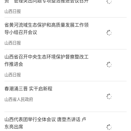
资”管理突出问题专项整治推进会议召开
个共497.71亩，治理河道109.54公里，完成堤
山西日报
防工程112.37公里，种植营造林13.18万亩。6
个集中式生活饮用水源地水质达标率稳定保持
省黄河流域生态保护和高质量发展工作领
导小组召开会议
在100%。
山西日报
净土绵延焕生机，治土与固废利用成效显
著。古交煤矸石土壤化生态修复中试项目实现
山西省召开中央生态环境保护督察整改工
作推进会
技术突破，成功培育11家省级绿色工厂；危险
山西日报
废物安全处置率稳定达到100%，重点单位信息
化监管全覆盖，规范化评估获最高A级；建筑垃
春潮涌三晋 实干启新程
圾运输实现全程在线监控，合规车辆100%接入
山西省人民政府
智慧监管平台。新增垃圾分类智能回收机668
台，累计覆盖小区超1150个；通过汽车以旧换
山西代表团举行全体会议 唐登杰讲话 卢
新政策推动资源化利用，金属材料回收率超
东亮出席