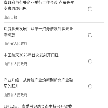
初夏的太原汾河景区宛若一条玉带穿城而过。
省政府与有关企业举行工作会谈 卢东亮侯
安贵周康出席
山西日报记者王瑞瑞摄
山西日报
责任编辑：李梓涵
适度多元发展：从单一资源依赖到多元业
态绽放
山西省人民政府
中国航天2026年首次发射开门红
山西省人民政府
产业升级：从传统产业焕新到新兴产业破
局的跃升
山西省人民政府
1月12日，省委书记唐登杰主持召开省委