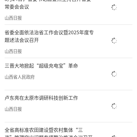
常委会会议
降，其中五项达二级标准，自2019年国家实施
实况数据以来首次实现“退后十”。
山西日报
碧水清波入黄河，水生态工程迎来圆满收
省委全面依法治省工作会议暨2025年度专
题述法会议召开
官。2025年，全市10个国省考断面中水质优良
率为80%，其中，6个国考断面水质全部为优
山西日报
良，城市水质指数为4.7596，连续三年呈下降
三晋大地掀起“超级充电宝”革命
趋势。截至2025年年底，“一泓清水入黄
山西省人民政府
河”52项生态保护工程全面完工，实现既定目
标。其中，完成雨污分流改造138.76公里、铺
卢东亮在太原市调研科技创新工作
设污水管网318.15公里；新增城镇生活污水处
山西日报
理能力26.5万立方米/日，完成6个污水处理厂提
标改造；建成农村生活污水处理站23个，新增
全省高标准农田建设暨农村集体“三
污水处理能力3180立方米/日；建成人工湿地8