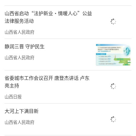
山西省多所优质学校与受援地学校搭建了
长期结对平台，建立了课程共享、师资互派、
山西省启动“法护新业·情暖人心”公益
教研互通的协作机制。阜康市晋和小学被纳入
法律服务活动
太原市五一路小学教育集团共同体后，成熟
山西省人民政府
的“三段三化”育人模式在此落地深耕，切实
静润三晋 守护民生
转变了当地的育人理念、提升了办学品质，为
山西省人民政府
边疆教育的高质量发展注入了持久活力。
一把手术刀，连接的是生命与信任；一张
省委城市工作会议召开 唐登杰讲话 卢东
课桌，托举的是梦想与未来。无论是手术台上
亮主持
的精准操作，还是三尺讲台的坚守奉献，山西
山西日报
援疆人用“民生温度”标注了“援疆高度”。
大河上下满目新
这场跨越3000公里的接力仍在继续，而接力
山西省人民政府
棒，正稳稳地交到当地人的手中。