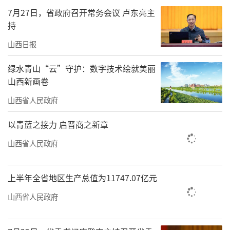
自入驻昌吉、阜康等受援地医疗机构以
7月27日，省政府召开常务会议 卢东亮主
来，山西援疆医疗团队不仅开展常态化坐诊施
持
治，更带来先进的技术和诊疗理念，全方位填
山西日报
补了当地医疗空白。从心脏介入手术、精准病
理诊断到免疫组化技术落地，多项此前空缺的
绿水青山“云”守护：数字技术绘就美丽
山西新画卷
医疗技术得以实现，使当地诊疗服务能力得到
山西省人民政府
大幅提升。
以青蓝之接力 启晋商之新章
据悉，山西第五批援疆工作队在工作期
间，充分发挥专业特长，通过教学查房、临床
山西省人民政府
示教、专题讲座等形式，将先进的诊疗理念、
规范的操作流程毫无保留地传授给当地医护人
上半年全省地区生产总值为11747.07亿元
员。多项新技术、新项目从无到有、从有到
山西省人民政府
优，使得常规诊疗更加精准、急危重症救治更
有保障、专科服务更加完善，群众“看病不出