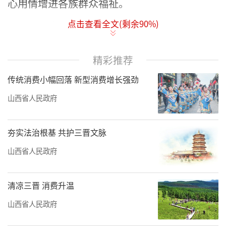
心用情增进各族群众福祉。
点击查看全文(剩余
90
%)
近年来，山西援疆工作始终坚守民生导
向，以一个个落地见效的项目、一件件暖心务
实的实事，跨越3000公里山海，将三晋大地的
精彩推荐
温情与担当送到新疆群众心坎上。
传统消费小幅回落 新型消费增长强劲
补医疗短板惠及边疆百姓
山西省人民政府
在昌吉州中医院中医诊室内，玛纳斯县67
夯实法治根基 共护三晋文脉
岁的罗彦正在就诊，援疆医生全神贯注地为其
山西省人民政府
搭脉问诊。谈及这些远道而来的白衣医者，罗
大爷连连称赞，言语间满是感激。这温馨的一
清凉三晋 消费升温
幕，正是山西援疆医疗队伍扎根边疆、守护当
地群众健康的日常缩影。
山西省人民政府