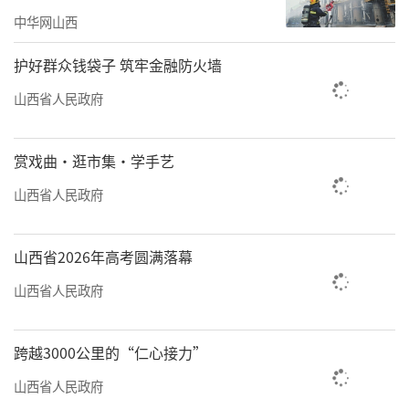
优教育资源点亮学子梦想
中华网山西
医疗守护健康，教育点亮未来。千里援疆
护好群众钱袋子 筑牢金融防火墙
的民生接力，在边疆的三尺讲台上持续传递。
山西省人民政府
如今，山西教育援疆已从单一的硬件“输
血”，全面转向理念、人才、机制全方位“造
赏戏曲·逛市集·学手艺
血”，激活了边疆教育的内生动力。
山西省人民政府
5月19日，太原市外国语学校阜康分校正式
揭牌，成为山西教育援疆的标志性成果。学校
山西省2026年高考圆满落幕
全面引入太原优质的办学理念、管理模式与特
山西省人民政府
色课程，精准补齐了阜康特色教育的短板，优
化了区域教育布局，让当地学子在家门口就能
跨越3000公里的“仁心接力”
享受到优质的教育资源。
山西省人民政府