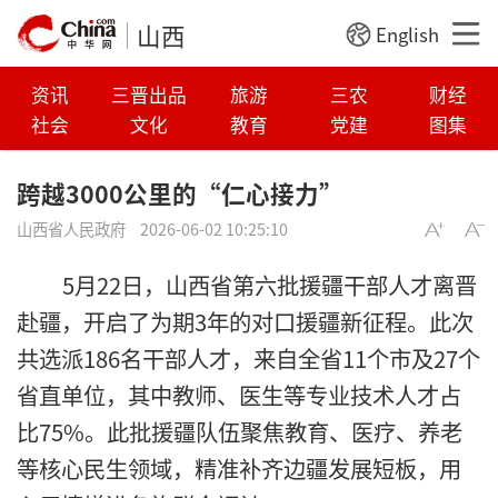
山西
English
资讯
三晋出品
旅游
三农
财经
社会
文化
教育
党建
图集
跨越3000公里的“仁心接力”
山西省人民政府
2026-06-02 10:25:10
5月22日，山西省第六批援疆干部人才离晋
赴疆，开启了为期3年的对口援疆新征程。此次
共选派186名干部人才，来自全省11个市及27个
省直单位，其中教师、医生等专业技术人才占
比75%。此批援疆队伍聚焦教育、医疗、养老
等核心民生领域，精准补齐边疆发展短板，用