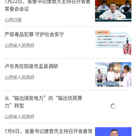
7月22日，省委书记唐登杰主持召开省委
州、大病不远行”的愿望正逐步成为现实。
常委会会议
山西日报
传技术经验培育本土力量
严惩毒品犯罪 守护社会安宁
为破解以往单人零散帮扶成效有限的难
题，山西援疆团队创新推行“以院包科”帮扶
山西省人民政府
模式，由山西三甲医院对口支援受援地重点科
室，从设备、技术、管理、人才4个方面全方位
卢东亮在阳泉市盂县调研
赋能，推动医疗援疆走向系统化、长效化。
山西省人民政府
在阜康市人民医院，援疆团队引入我省成
从“输出煤炭电力”向“输出优质算
熟的多学科诊疗模式，打破了单科诊疗的壁
力”转型
垒。以往疑难患者需多科室辗转就诊，如今多
山西省人民政府
学科专家联合会诊、一站式制定诊疗方案，大
大提升了诊疗效率与治愈率。依托该先进模
7月8日，省委书记唐登杰主持召开省委常