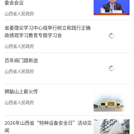
委会会议
式，阜康市人民医院成功通过“国家胸痛中心
（基层版）”认证，医疗规范化建设迈上了新
山西省人民政府
台阶。
省委理论学习中心组举行树立和践行正确
政绩观学习教育专题学习会
与此同时，援疆团队全面推行“师带
徒”培育机制，每位援疆医生结对帮扶当地青
山西省人民政府
年医护人员，手把手传授诊疗、手术实操技
百年阀门踏新途
能。在红旗农场片区，26名援疆医生累计义诊
山西省人民政府
73场次，服务群众3600余人次，培育本地医疗
骨干35人，实现了住院医师一级独立手术率
狮脑山上薪火传
100%。团队还打造了“山西名医工作室”，构
山西省人民政府
建了三维一体的人才培育体系，即便援期结
束，仍通过线上带教、定期返疆坐诊等方式持
2026年山西省“特种设备安全日”活动见
续帮扶，真正留下了“带不走的医疗队伍”。
闻