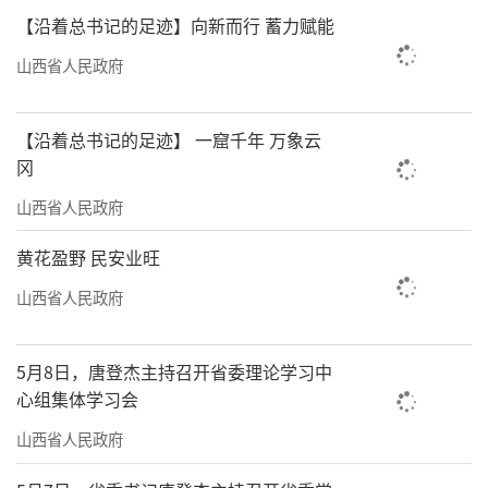
【沿着总书记的足迹】向新而行 蓄力赋能
山西省人民政府
【沿着总书记的足迹】 一窟千年 万象云
冈
山西省人民政府
作为山西旅游的重要客源地之一，上海与
黄花盈野 民安业旺
山西在近年来始终保持着密切的文旅交流。此
山西省人民政府
次历时55天的文化展览活动，不仅是山西文旅
在沪推介方式的创新与突破，也是“跟着悟空
5月8日，唐登杰主持召开省委理论学习中
游山西”系列活动的延续和拓展。展览的成功
心组集体学习会
举办，必将赢得社会各界的广泛关注，吸引更
山西省人民政府
多游人走进山西，发现山西之美。