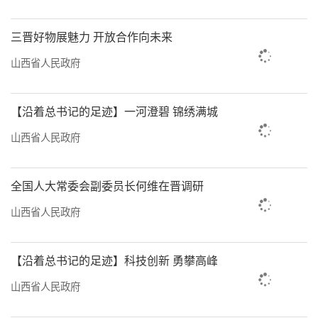
三晋好物展魅力 开放合作向未来
山西省人民政府
此次展览不仅吸引了大量游人前来打卡，
【沿着总书记的足迹】一河澄碧 锦绣满城
还通过“跟着悟空游山西”通关文牒返场、大
山西省人民政府
众点评“必玩榜”推出的“必玩山西古建巡
礼”活动等创新举措，为观众提供了丰富的互
全国人大常委会副委员长何维在晋调研
动体验。用户不仅可以在展览现场了解山西古
建文化和旅游风光，还可以通过大众点评“必
山西省人民政府
玩榜”了解山西、打卡山西。
【沿着总书记的足迹】科技创新 勇攀高峰
山西省人民政府