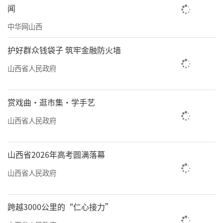
闻
张明在发言中阐述了展览的初衷，即在上
中华网山西
海这座经济、人文交流最活跃的城市，更立
体、更全面、更直观地展示山西文化，让更多
护好群众钱袋子 筑牢金融防火墙
的人了解山西不仅有古老的建筑和悠久的历
山西省人民政府
史，还有充满活力的现代文旅发展模式。
赏戏曲·逛市集·学手艺
山西省人民政府
山西省2026年高考圆满落幕
山西省人民政府
跨越3000公里的“仁心接力”