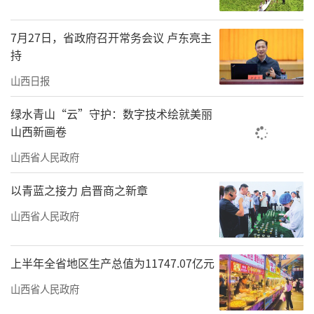
7月27日，省政府召开常务会议 卢东亮主
持
山西日报
绿水青山“云”守护：数字技术绘就美丽
山西新画卷
山西省人民政府
以青蓝之接力 启晋商之新章
此次展览的举办，得益于山西古建在2024
山西省人民政府
年因《黑神话：悟空》游戏的爆火而赢得的广
泛关注。大批游客因此被吸引至山西，实地探
上半年全省地区生产总值为11747.07亿元
访古建，品读“华夏古文明山西好风光”。展
山西省人民政府
览以山西古建摄影作品为核心载体，结合木构