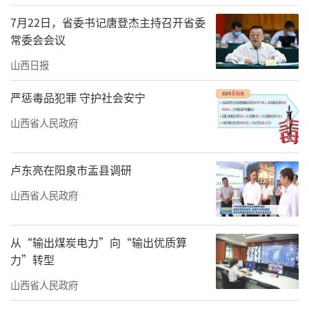
古建还原模型、山西网红文创等元素，为观众
7月22日，省委书记唐登杰主持召开省委
打造了一个沉浸式的山西古建文化体验空间。
常委会会议
山西日报
严惩毒品犯罪 守护社会安宁
山西省人民政府
卢东亮在阳泉市盂县调研
山西省人民政府
从“输出煤炭电力”向“输出优质算
力”转型
陈少卿在致辞中表示，此次展览不仅展示
山西省人民政府
了山西丰富的古代建筑资源，还通过精美的摄