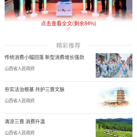
点击查看全文(剩余
84
%)
2025年1月3日，备受瞩目的“跟着悟空游
精彩推荐
山西”之“看见·历史的轮廓”古建文化主题
传统消费小幅回落 新型消费增长强劲
展在上海南京东路627号盛大启动。此次展览由
山西省文化和旅游厅主办，山西省人民政府驻
山西省人民政府
上海办事处、上海三联（集团）有限公司等单
位协办，上海晋中商会等单位提供支持。山西
夯实法治根基 共护三晋文脉
省文化和旅游厅一级巡视员陈少卿、山西省人
山西省人民政府
民政府驻上海办事处党组书记主任张明、山西
省文化和旅游厅宣传推广处处长张晴等领导出
清凉三晋 消费升温
席活动，并共同按下开展启动键。
山西省人民政府