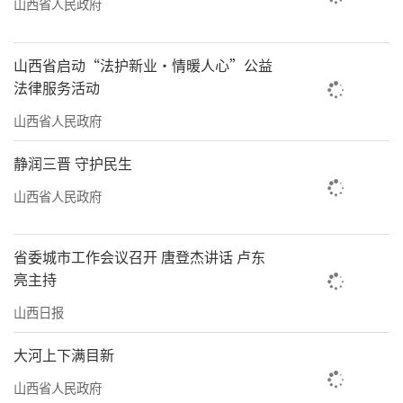
山西省人民政府
启动仪式上，山西金牌导游王海涛对“跟
山西省启动“法护新业·情暖人心”公益
着悟空游山西”全域旅游主题线路进行了推
法律服务活动
介，向在场的媒体和来宾展示了山西丰富的旅
山西省人民政府
游资源和文化魅力。同时，作为展览的摄影作
品投稿人，李昶明也分享了他与山西的故事，
静润三晋 守护民生
并展出了他取景于山西不同景点的30幅摄影作
山西省人民政府
品。
省委城市工作会议召开 唐登杰讲话 卢东
亮主持
山西日报
大河上下满目新
山西省人民政府