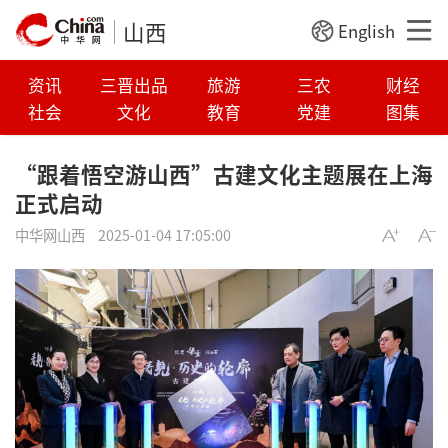
山西
English
资讯
三晋出品
旅游
三农
财经
社会
文化
教育
党建
图集
“跟着悟空游山西”古建文化主题展在上海
正式启动
中华网山西
2025-01-04 17:05:00