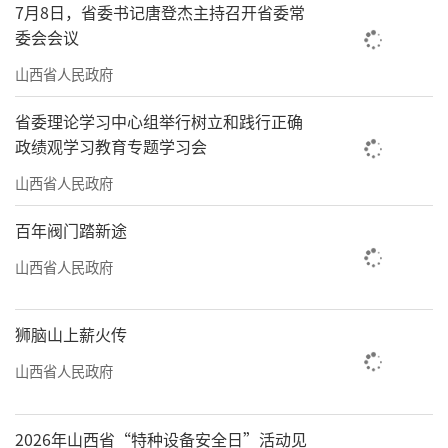
影作品和巧思文创，生动具象地呈现了华夏
7月8日，省委书记唐登杰主持召开省委常
委会会议
5000年璀璨文明。他感谢了所有参与和支持此
山西省人民政府
次活动的单位和个人，并希望更多的人能够通
过此类活动认识山西文化的丰厚积淀，实地探
省委理论学习中心组举行树立和践行正确
访古建，体验非遗文化，品尝山西美食。
政绩观学习教育专题学习会
山西省人民政府
百年阀门踏新途
山西省人民政府
狮脑山上薪火传
山西省人民政府
2026年山西省“特种设备安全日”活动见