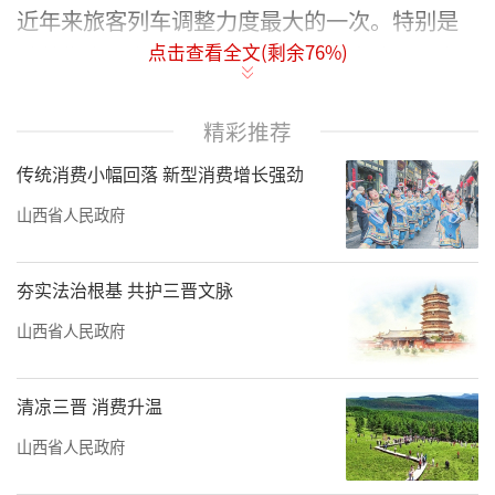
近年来旅客列车调整力度最大的一次。特别是
点击查看全文(剩余
76
%)
随着集大原高铁的开通运营，大同南往返上海
虹桥、西安北往返北京北（清河）、呼和浩特
东往返杭州西、呼和浩特东往返重庆西、成都
精彩推荐
东往返清河、兰州西往返清河、呼和浩特东往
传统消费小幅回落 新型消费增长强劲
返青岛北、包头往返兰州西、呼和浩特东往返
山西省人民政府
西安北、西宁往返呼和浩特东、呼和浩特东往
返运城北、大同南往返朔州东等方向列车首次
夯实法治根基 共护三晋文脉
开行。
山西省人民政府
另外，此次运行图调整，国铁太原局72趟
列车变更运行区段。其中，太原南至北京西G62
清凉三晋 消费升温
次调整为太原站始发，北京西至太原南G605次
山西省人民政府
调整为太原站终到，太原南往返北京丰台