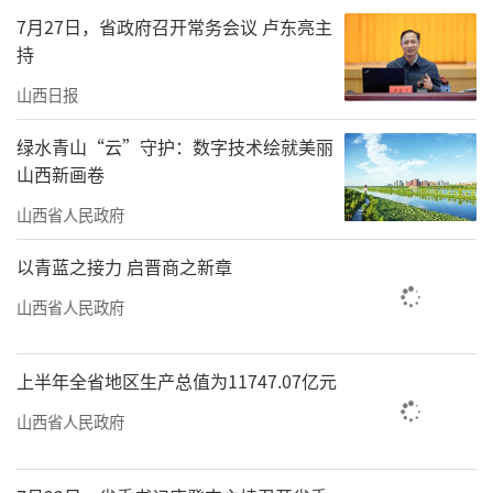
G614/3次调整为北京西站终到始发，太原南往
7月27日，省政府召开常务会议 卢东亮主
返广州南G695/6次调整为大同南往返广州南运
持
行，北京北（清河）往返大同南G2527/8次调整
山西日报
为北京北（清河）往返朔州东运行，太原南往
绿水青山“云”守护：数字技术绘就美丽
返沈阳北G2602/3G2604/1次调整为太原南往返
山西新画卷
延吉西运行，太原南往返上海虹桥
山西省人民政府
G3131/4/1G3132/3/2次调整为太原南往返温州
北运行，运城往返北京丰台K604/3次调整为北
以青蓝之接力 启晋商之新章
京西终到始发。
山西省人民政府
货运方面，此次运行图调整后国铁太原局
上半年全省地区生产总值为11747.07亿元
安排开行跨局货物班列18列，跨局大宗直达货
物列车118列。其中，电煤中长协直达列车70
山西省人民政府
列，其他煤炭直达列车22列，非煤炭直达列车