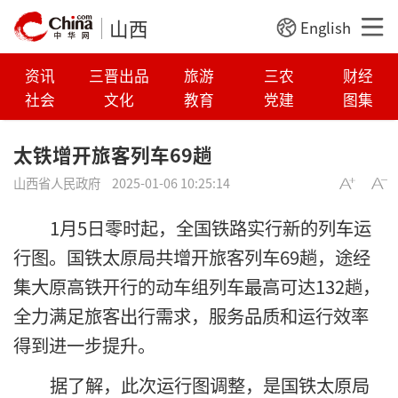
山西
English
资讯
三晋出品
旅游
三农
财经
社会
文化
教育
党建
图集
太铁增开旅客列车69趟
山西省人民政府
2025-01-06 10:25:14
1月5日零时起，全国铁路实行新的列车运
行图。国铁太原局共增开旅客列车69趟，途经
集大原高铁开行的动车组列车最高可达132趟，
全力满足旅客出行需求，服务品质和运行效率
得到进一步提升。
据了解，此次运行图调整，是国铁太原局