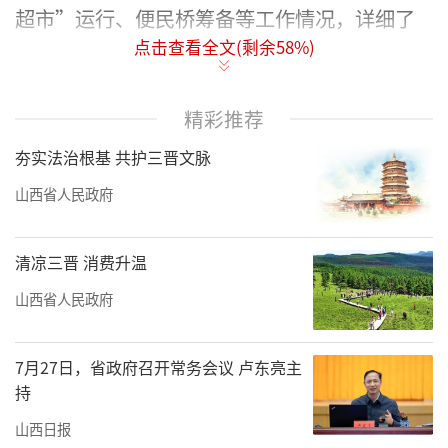
超市”运行、便民桥筹备等工作情况，详细了
点击查看全文(剩余
58
%)
解盖家庄村在巩固拓展脱贫攻坚成果同乡村振
兴有效衔接过程中面临的现实需求，就下一步
做好定点帮扶工作交换意见。
精彩推荐
夯实法治根基 共护三晋文脉
调研组走访慰问了脱贫户，仔细询问村民
庭院经济收入情况，实地察看了驻村工作队驻
山西省人民政府
地，了解驻村同志工作、学习、生活情况，希
望驻村工作队第一书记和工作队员全力以赴配
清凉三晋 消费升温
合村“两委”，找准工作切入点，在“强化组
山西省人民政府
织、活化思想、不懈实践”这三个层面解决盖
家庄村发展中遇到的问题，用心用情为村民办
7月27日，省政府召开常务会议 卢东亮主
好事办实事。（司勇、吴国栋、张蕊）
持
山西日报
来源：太原日报