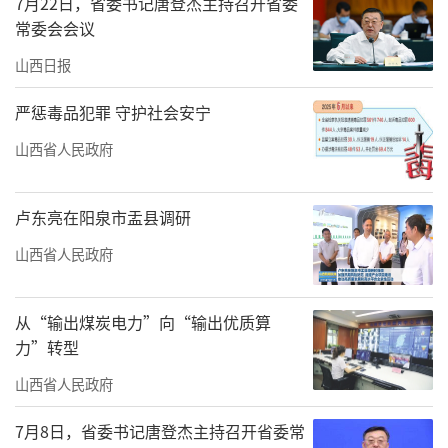
7月22日，省委书记唐登杰主持召开省委
题讲解。
常委会会议
山西日报
5月中旬，我省全面完成小麦完全成本保险
承保工作，这是我省促进粮食大面积单产提升
严惩毒品犯罪 守护社会安宁
的又一举措。推进小麦玉米完全成本保险是保
山西省人民政府
障国家粮食安全的稳定器，更是践行省政府民
生实事庄严承诺的军令状。据了解，目前，我
卢东亮在阳泉市盂县调研
省小麦的完全成本保险覆盖率达95%以上，预
山西省人民政府
计6月15日前全面完成玉米完全成本保险承保工
作。
从“输出煤炭电力”向“输出优质算
“咱们这个北斗导航定位种植带来的是精
力”转型
准化播种，行距都是85公分，非常均匀，而且
山西省人民政府
不缺苗，实现了精准播种，保证了出苗率。”5
7月8日，省委书记唐登杰主持召开省委常
月18日，在大同市平城区西谷庄村的“北斗+智