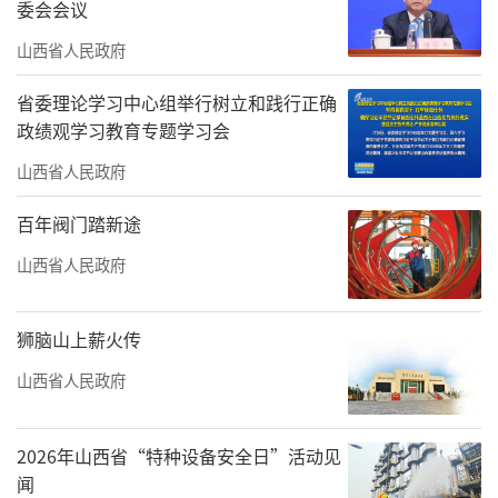
委会会议
慧农业”玉米试验田，大同市雨泽农业科技有
山西省人民政府
限公司负责人吉子平边查看玉米长势边向记者
省委理论学习中心组举行树立和践行正确
介绍。
政绩观学习教育专题学习会
据了解，按照农业农村部信息中心安排，
山西省人民政府
今年大同市承担全国“北斗+智慧农业”大面积
百年阀门踏新途
提高玉米单产试点。为提高粮食生产科技含
山西省人民政府
量，在玉米播种过程中，大同市平城区大量使
用新品种、新农机、新技术，实现良田、良
狮脑山上薪火传
种、良机、良法、良制“五良”配套，为稳定
粮食产量打下了坚实基础。
山西省人民政府
以智慧农业建设支撑粮食大面积单产提升
2026年山西省“特种设备安全日”活动见
工作，是贯彻落实党中央、国务院和农业农村
闻