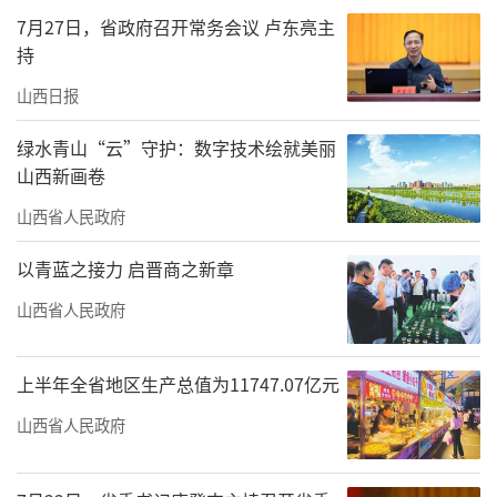
良’融合，辐射带动主要粮油作物大面积均衡
7月27日，省政府召开常务会议 卢东亮主
增产，粮食总产量达297.1亿斤，为推动现代农
持
业高质量发展提供有力支撑”。
山西日报
日前，全省有机旱作农业暨玉米单产提升
绿水青山“云”守护：数字技术绘就美丽
工程项目建设培训班在太原举办，解读全省有
山西新画卷
机旱作农业集成技术示范行动实施方案，培训
山西省人民政府
玉米单产提升项目建设知识。大同市云州区、
以青蓝之接力 启晋商之新章
朔州市朔城区、翼城县进行经验交流，中国农
业科学院副研究员、农业农村部玉米单产提升
山西省人民政府
工程专家指导组成员明博就玉米密植精准调控
高产进行授课，黄学芳、张中东等10位专家分
上半年全省地区生产总值为11747.07亿元
别就“晋中旱作玉米艺机一体化探墒播种抗旱
山西省人民政府
保苗技术模式”“朔州市朔城区玉米膜侧播种
模式”等有机旱作十大典型技术模式进行了专