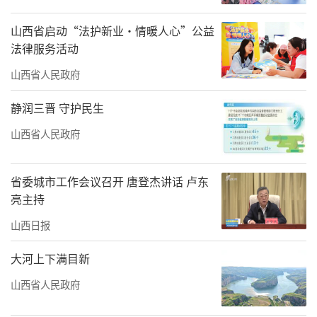
产潜力，全面推动单产提升，带动粮食作物大
山西省启动“法护新业·情暖人心”公益
面积均衡增产，力争全年粮食播种面积达到
法律服务活动
413.18万亩，产量达到25.92亿斤以上。
山西省人民政府
与此同时，朔州市全力推进“吨粮田”创
静润三晋 守护民生
建，在朔城区、应县、山阴县、怀仁县，依托
山西省人民政府
现有水浇地和高标准农田，集成推广精量播
种、病虫害绿色防控等增产技术，打造20万亩
省委城市工作会议召开 唐登杰讲话 卢东
玉米“吨粮田”，树立增产标杆。
亮主持
希望在田野上，全方位提升我省粮食综合
山西日报
生产能力，贯彻落实新一轮千亿斤粮食产能提
大河上下满目新
升的“山西行动”，必将为建设农业强国作出
山西省人民政府
山西贡献。