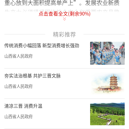
重心放到大面积提高单产上”。发展农业新质
生产力必须紧紧围绕粮食安全和重要农产品稳
点击查看全文(剩余
90
%)
定安全供给这个核心，用更优的资源和投入实
现更好的产出和效益，守住粮食安全，端牢中
精彩推荐
国饭碗。
传统消费小幅回落 新型消费增长强劲
今年，省农业农村厅聚焦粮食生产，实施
山西省人民政府
粮食单产提升、高标准农田建设等工程，以单
产提升带动总产增长，在同朔、上党、晋中盆
夯实法治根基 共护三晋文脉
地等地创建玉米“吨粮田”；在晋南盆地小
山西省人民政府
麦、玉米两茬种植区打造一批“吨半粮田”。
此外，省委农村工作领导小组印发《2024年山
清凉三晋 消费升温
西省粮食作物大面积增单产行动方案》，提
山西省人民政府
出“强化良田、良种、良法、良机、良制‘五