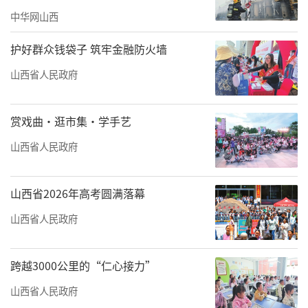
部党组关于促进数字经济发展、推动数字乡村
中华网山西
和智慧农业发展的具体行动。大同市利用数智
化手段助力现代农业建设，努力打造立足大
护好群众钱袋子 筑牢金融防火墙
同、面向山西、辐射全国的样板示范，通过实
山西省人民政府
施农业农村部“北斗+智慧农业”支撑玉米大面
积单产提升试点，带动整建制创建玉米单产提
赏戏曲·逛市集·学手艺
升示范区、高标准完成玉米单产提升工程和新
山西省人民政府
型经营主体粮油作物单产提升项目实施。
在应县南河种镇段寨村，记者看到，技术
山西省2026年高考圆满落幕
人员正在对农民进行玉米增产技术指导：“玉
山西省人民政府
米高产施肥很关键，生长过程中对氮的需求量
比较大。”今年，朔州市把主要粮食作物增加
跨越3000公里的“仁心接力”
单产作为提升粮食综合生产能力的重要抓手，
山西省人民政府
充分挖掘地种肥药各要素和耕种管收各环节增