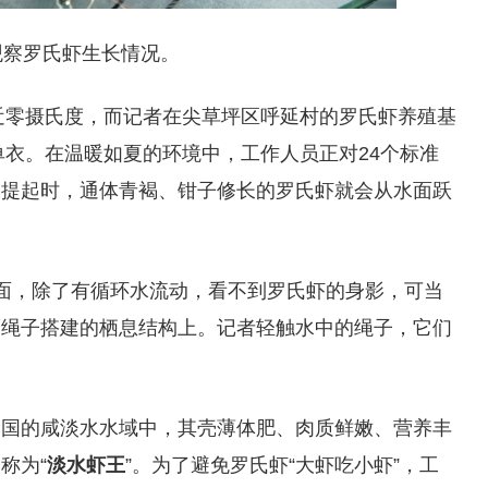
观察罗氏虾生长情况。
接近零摄氏度，而记者在尖草坪区呼延村的罗氏虾养殖基
单衣。在温暖如夏的环境中，工作人员正对24个标准
被提起时，通体青褐、钳子修长的罗氏虾就会从水面跃
面，除了有循环水流动，看不到罗氏虾的身影，可当
用绳子搭建的栖息结构上。记者轻触水中的绳子，它们
各国的咸淡水水域中，其壳薄体肥、肉质鲜嫩、营养丰
称为“
淡水虾王
”。为了避免罗氏虾“大虾吃小虾”，工