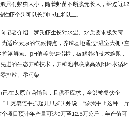
般只有蚁虫大小，随着虾苗不断脱壳长大，经过近12
雄性虾个头可以长到15厘米以上。
威向记者介绍，罗氏虾生长对水温、水质要求极为苛
。为适应太原的气候特点，养殖基地通过“温室大棚+空
监控溶解氧、pH值等关键指标，破解养殖技术难题，
用先进的生态养殖技术，养殖池串联成高效闭环水循环
到零排放、零污染。
秋节已在太原市场销售，且供不应求，全部被餐饮企
。”王虎威随手抓起几只罗氏虾说，“像我手上这种一斤
这个项目预计年产量可达9万至12.5万公斤，年产值可