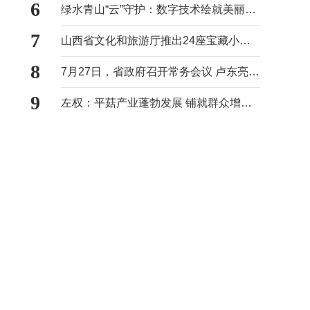
6
绿水青山“云”守护：数字技术绘就美丽山西新画卷
7
山西省文化和旅游厅推出24座宝藏小城慢游清单 推动旅游从打卡观光向沉浸式体验转型
8
7月27日，省政府召开常务会议 卢东亮主持
9
左权：平菇产业蓬勃发展 铺就群众增收致富路