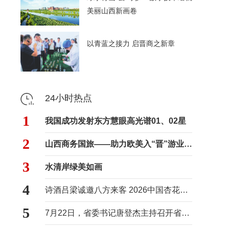
美丽山西新画卷
以青蓝之接力 启晋商之新章
24小时热点
1
我国成功发射东方慧眼高光谱01、02星
2
山西商务国旅——助力欧美入“晋”游业务进入快车道
3
水清岸绿美如画
4
诗酒吕梁诚邀八方来客 2026中国杏花村国际酒业博览会将于8月29日至31日举办
5
7月22日，省委书记唐登杰主持召开省委常委会会议