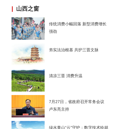
|
山西之窗
传统消费小幅回落 新型消费增长
强劲
夯实法治根基 共护三晋文脉
清凉三晋 消费升温
7月27日，省政府召开常务会议
卢东亮主持
绿水青山“云”守护：数字技术绘就