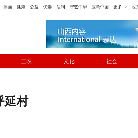
插画
健康
公益
优选
法制
守艺中华
应急中国
更多
地
三农
文化
社会
呼延村