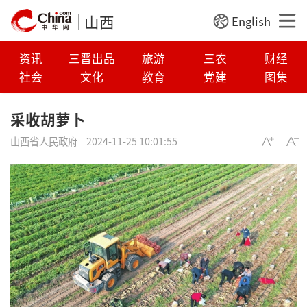
山西
English
资讯
三晋出品
旅游
三农
财经
社会
文化
教育
党建
图集
采收胡萝卜
山西省人民政府
2024-11-25 10:01:55