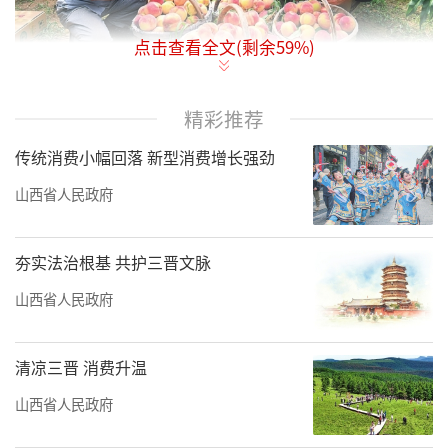
点击查看全文(剩余
59
%)
图为果农正在为采摘好的水蜜桃称重。
精彩推荐
仲夏时节，闻喜县阳隅镇回坑村千亩水蜜
传统消费小幅回落 新型消费增长强劲
桃喜获丰收，沉甸甸的果实挂满枝头，果农忙
山西省人民政府
着采摘分拣，林间地头一派繁忙景象。
近年来，回坑村深耕特色林果产业，推行
夯实法治根基 共护三晋文脉
标准化种植、一体化产销模式，实现果品优质
山西省人民政府
优价、产销两旺，小小水蜜桃变身富民兴村
的“甜蜜产业”，为乡村振兴注入新动能。
清凉三晋 消费升温
杨秀文温徐旺摄
山西省人民政府