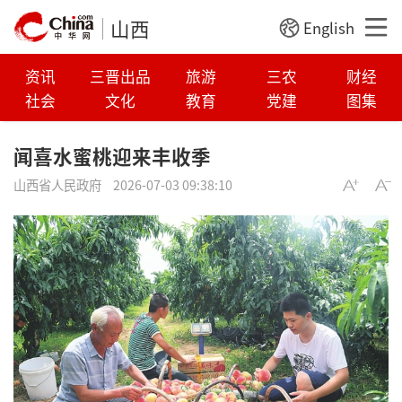
山西
English
资讯
三晋出品
旅游
三农
财经
社会
文化
教育
党建
图集
闻喜水蜜桃迎来丰收季
山西省人民政府
2026-07-03 09:38:10