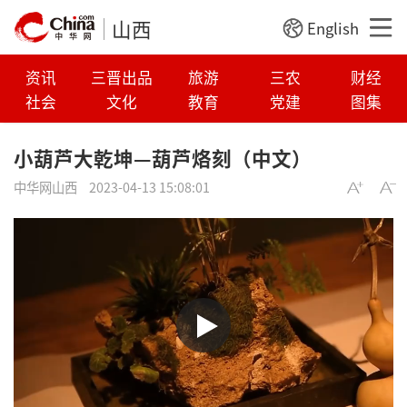
山西
English
资讯
三晋出品
旅游
三农
财经
社会
文化
教育
党建
图集
小葫芦大乾坤—葫芦烙刻（中文）
中华网山西
2023-04-13 15:08:01