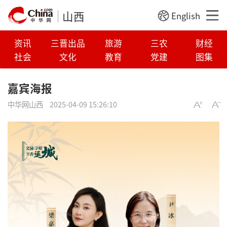
山西
English
资讯
三晋出品
旅游
三农
财经
社会
文化
教育
党建
图集
嘉宾海报
中华网山西
2025-04-09 15:26:10