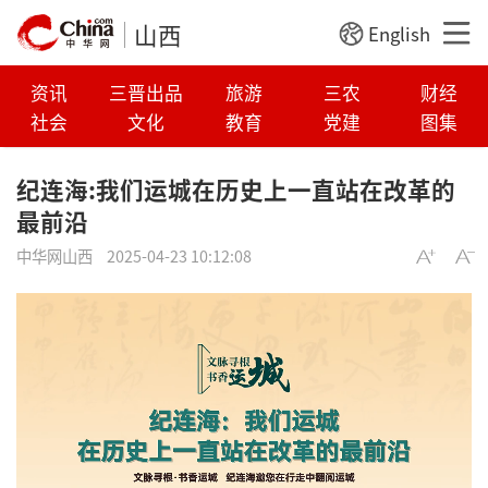
山西
English
资讯
三晋出品
旅游
三农
财经
社会
文化
教育
党建
图集
纪连海:我们运城在历史上一直站在改革的
最前沿
中华网山西
2025-04-23 10:12:08