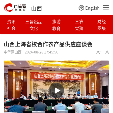
山西
English
资讯
三晋出品
旅游
三农
财经
社会
文化
教育
党建
图集
山西上海省校合作农产品供应座谈会
中华网山西
2024-08-28 17:45:56