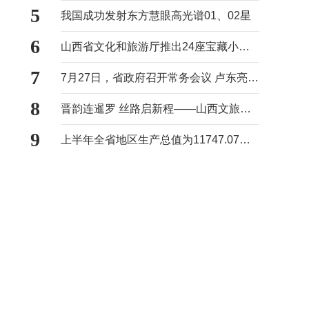
5
我国成功发射东方慧眼高光谱01、02星
6
山西省文化和旅游厅推出24座宝藏小城慢游清单 推动旅游从打卡观光向沉浸式体验转型
7
7月27日，省政府召开常务会议 卢东亮主持
8
晋韵连暹罗 丝路启新程——山西文旅专题推介活动在泰国曼谷成功举办
9
上半年全省地区生产总值为11747.07亿元