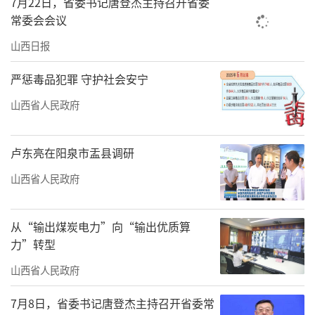
7月22日，省委书记唐登杰主持召开省委
钒液流电池装备制造与液流电池核心隔膜材料
常委会会议
生产的专精特新和高新技术企业，主要从事全
山西日报
钒液流电池储能系统和全氟磺酸质子交换膜等
产品的研发、生产、销售及服务。推介会现
严惩毒品犯罪 守护社会安宁
场，该公司负责人主要对公司的产品、案例和
山西省人民政府
未来发展规划进行现场推介。
卢东亮在阳泉市盂县调研
在当天的推介会上，北京天润（长治）新
能投资有限公司、山西鹏飞集团有限公司分别
山西省人民政府
就公司在清洁能源产业发展规划、技术质量等
方面进行介绍。
从“输出煤炭电力”向“输出优质算
力”转型
随着新能源和清洁能源领域技术不断发
山西省人民政府
展，新的技术应用场景也不断涌现，在山西，
低碳、绿色，渐成风尚。省贸促会会长李慧义
7月8日，省委书记唐登杰主持召开省委常