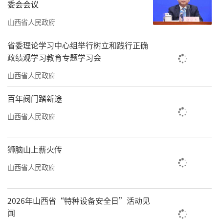
委会会议
表示，我省将持续深化能源革命综合改革试
山西省人民政府
点，加快构建清洁低碳、安全高效的能源体
系，力争到2030年，新能源和可再生能源装机
省委理论学习中心组举行树立和践行正确
占比达到60%以上，打造全国清洁能源产业高
政绩观学习教育专题学习会
地。
山西省人民政府
“山西清洁能源产业前景广阔，我们诚挚
百年阀门踏新途
邀请国内外清洁能源企业、科研机构、金融机
山西省人民政府
构等各界朋友，把握山西清洁能源产业发展的
机会，来山西投资兴业。”李慧义说。
狮脑山上薪火传
（刘业飞）
山西省人民政府
责任编辑：何剑
2026年山西省“特种设备安全日”活动见
闻