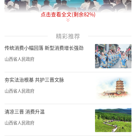
点击查看全文(剩余
82
%)
精彩推荐
图为山西清洁能源产业推介会现场。山西经济
传统消费小幅回落 新型消费增长强劲
日报记者刘业飞摄
山西省人民政府
7月17日，第三届中国国际供应链促进博览
会（以下简称“链博会”）期间，我省举办清
夯实法治根基 共护三晋文脉
洁能源产业推介会，通过企业现场推介，推动
山西省人民政府
山西清洁能源产业链、供应链国际化交流合
作。来自北京、天津、四川等地的50余家企业
清凉三晋 消费升温
负责人参会。
山西省人民政府
近年来，我省加快规划建设新型能源体