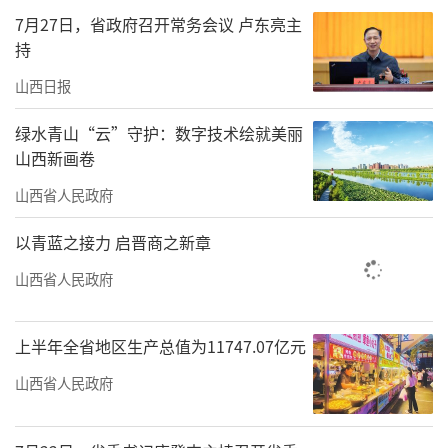
系，统筹能源保供和绿色转型，全力打造能源
7月27日，省政府召开常务会议 卢东亮主
革命综合改革试点先行区，大力推动传统产业
持
转型升级，取得了积极成效。
山西日报
“作为光伏制造企业，从大型地面电站到
绿水青山“云”守护：数字技术绘就美丽
分布式光伏发电项目，从工业应用到民用领
山西新画卷
域，从全黑组件到小微型发电系统，从光伏制
山西省人民政府
造到‘光伏+多场景融合’等，我们公司突破了
以青蓝之接力 启晋商之新章
一系列关键技术瓶颈，拓宽了光伏业务的应用
场景。”推介会上，山西潞安太阳能科技有限
山西省人民政府
公司推介人摆出了该公司近年来在光伏制造领
域的一系列产品，引来了现场嘉宾的连连称
上半年全省地区生产总值为11747.07亿元
赞。
山西省人民政府
山西国润储能科技有限公司是综合布局全