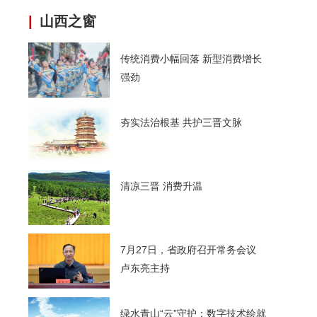
|
山西之窗
传统消费小幅回落 新型消费增长
强劲
夯实法治根基 共护三晋文脉
清凉三晋 消费升温
7月27日，省政府召开常务会议
卢东亮主持
绿水青山“云”守护：数字技术绘就