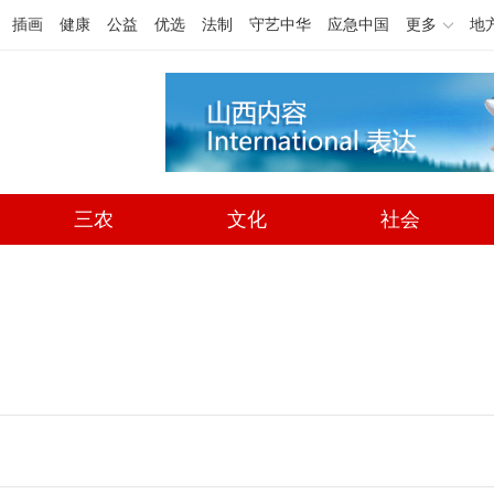
插画
健康
公益
优选
法制
守艺中华
应急中国
更多
地
三农
文化
社会