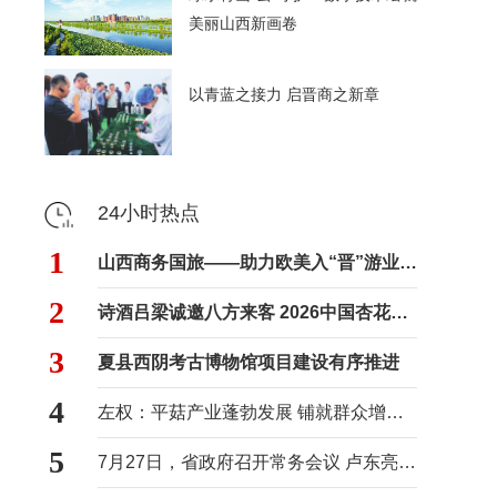
美丽山西新画卷
以青蓝之接力 启晋商之新章
24小时热点
1
山西商务国旅——助力欧美入“晋”游业务进入快车道
2
诗酒吕梁诚邀八方来客 2026中国杏花村国际酒业博览会将于8月29日至31日举办
3
夏县西阴考古博物馆项目建设有序推进
4
左权：平菇产业蓬勃发展 铺就群众增收致富路
5
7月27日，省政府召开常务会议 卢东亮主持