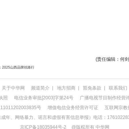
(
责任编辑
：何剑
：2025山西品牌丝路行
关于中华网
频道简介
|
地方招商
|
豁免条款
|
联系我们
执照
电信业务审批[2003]字第24号
广播电视节目制作经营
1011202003835号
增值电信业务经营许可证
互联网宗教
年、网络暴力、谣言和虚假有害信息举报）电话：176102283
京ICP备18035944号-2
@版权所有 中华网