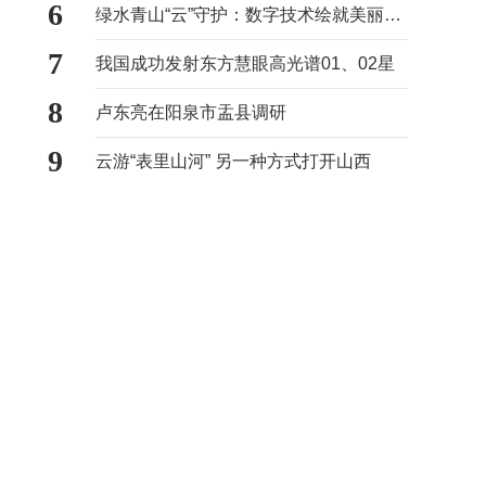
6
绿水青山“云”守护：数字技术绘就美丽山西新画卷
7
我国成功发射东方慧眼高光谱01、02星
8
卢东亮在阳泉市盂县调研
9
云游“表里山河” 另一种方式打开山西