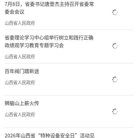
7月8日，省委书记唐登杰主持召开省委常
为守住招生公平底线，我省同步建强省级
委会会议
志愿填报专家指导队伍，规范专家选聘、宣讲
山西省人民政府
管理机制，要求专家团队坚持成才价值引领，
省委理论学习中心组举行树立和践行正确
引导考生立足自身兴趣特长、对接国家发展需
政绩观学习教育专题学习会
求理性填报，坚决摒弃功利化择校倾向。各级
山西省人民政府
教育行政、招考机构、中学将层层传导落实服
务责任，常态化开展政策宣讲进校园、公益公
百年阀门踏新途
开课等活动，全程规范信息发布与咨询服务行
山西省人民政府
为，严厉甄别、抵制虚假择校信息与有偿填报
误导。
狮脑山上薪火传
山西省人民政府
2026年山西省“特种设备安全日”活动见