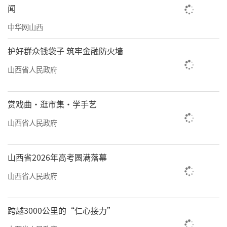
闻
中华网山西
护好群众钱袋子 筑牢金融防火墙
山西省人民政府
下一步，省招生考试管理中心依托省教育
赏戏曲·逛市集·学手艺
考试服务中心、山西教育教辅传媒集团，将持
山西省人民政府
续落实四级联动服务机制，持续完善普惠便
捷、专业支撑、精准兜底的志愿填报服务体
山西省2026年高考圆满落幕
系，以免费、权威、精准、便捷的公益服务践
山西省人民政府
行正确政绩观，把“我为考生办实事”落到填
报服务全流程，全力保障2026年普通高校招生
跨越3000公里的“仁心接力”
工作公平有序开展。