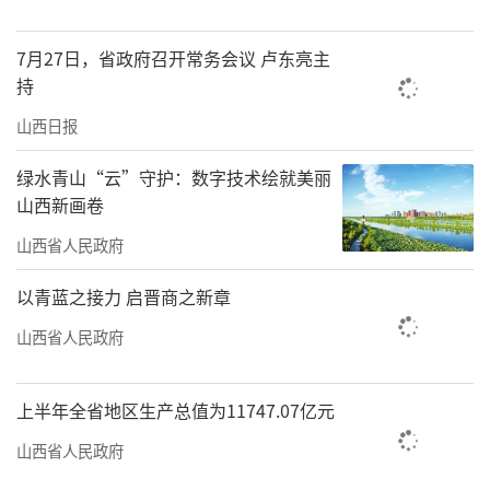
业，提供个性化、科学化志愿填报指导。到场
7月27日，省政府召开常务会议 卢东亮主
群众纷纷表示，官方公益咨询渠道权威免费，
持
有效规避商业填报机构误导风险，解决了择校
山西日报
选专业的诸多困惑。
绿水青山“云”守护：数字技术绘就美丽
据了解，本次全省巡回咨询会是我省落实
山西新画卷
高考志愿填报四级联动便民服务体系的核心落
山西省人民政府
地举措。按照全省统一工作要求，我省将常态
化推进“志愿填报服务进校园”“高校与考生
以青蓝之接力 启晋商之新章
面对面”系列公益活动，构建线上线下融合、
山西省人民政府
省市县校贯通的全周期志愿服务矩阵。线下分
层分类开展分阶段咨询服务：4—5月前置开展
上半年全省地区生产总值为11747.07亿元
招生政策宣讲、综合评价专项答疑；6—7月集
山西省人民政府
中保障本科批次咨询；7—8月重点做好专科批