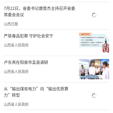
次报考指导，通过延长服务周期、拓宽覆盖范
7月22日，省委书记唐登杰主持召开省委
围、丰富宣讲形式，持续擦亮官方公益服务品
常委会会议
牌。
山西日报
线上同步配齐全方位权威服务渠道。一方
严惩毒品犯罪 守护社会安宁
面迭代升级省级免费志愿填报辅助系统，完善
山西省人民政府
位次参考、志愿比对、数据查询等实用功能，
依托官方系统实现科学填报，杜绝付费商业工
卢东亮在阳泉市盂县调研
具依赖；另一方面联动教育部“阳光志
山西省人民政府
愿”“智慧小招”等国家级平台，全媒体矩阵
同步推送政策短视频、填报流程、风险警示、
从“输出煤炭电力”向“输出优质算
违规举报渠道等权威内容，打通省、市、校信
力”转型
息传导链路，实现政策宣传全域共享、咨询资
山西省人民政府
源上下贯通。