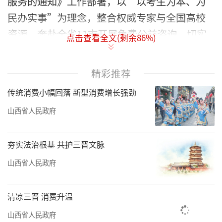
服务的通知》工作部署，以“以考生为本、为
民办实事”为理念，整合权威专家与全国高校
资源，奔赴全省11市开展免费公益咨询，切实
点击查看全文(剩余
86
%)
化解考生、家长志愿填报“急难愁盼”。
本次咨询会分本科、专科两个阶段错峰开
精彩推荐
展，精准匹配填报节奏：第一轮本科场次活动
传统消费小幅回落 新型消费增长强劲
时间为6月25日至29日，第二轮专科专场定于7
山西省人民政府
月21日至26日。启动首日，太原两大主会场同
步开放，山西省实验中学（晋阳街校区）、太
夯实法治根基 共护三晋文脉
原五中（青年路校区）咨询现场人头攒动。全
山西省人民政府
国360余所高校现场设立招生咨询点位，同步设
置省、市两级招考部门公益服务专区，17名省
清凉三晋 消费升温
级志愿填报专家驻场坐诊，一对一为考生、家
山西省人民政府
长解读招生政策、分析投档规则、规划院校专