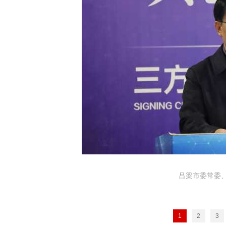
吕梁市委常委
1
2
3