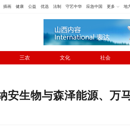
插画
健康
公益
优选
法制
守艺中华
应急中国
更多
地
三农
文化
社会
”纳安生物与森泽能源、万