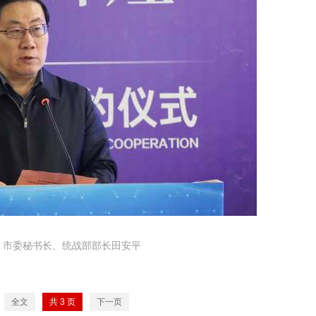
、市委秘书长、统战部部长田安平
全文
共
3
页
下一页