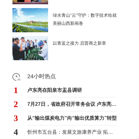
绿水青山“云”守护：数字技术绘就
美丽山西新画卷
以青蓝之接力 启晋商之新章
24小时热点
1
卢东亮在阳泉市盂县调研
2
7月27日，省政府召开常务会议 卢东亮主持
3
从“输出煤炭电力”向“输出优质算力”转型
4
忻州市五台县：发展文旅康养产业 拓宽村民增收路径