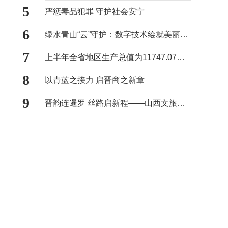
5
严惩毒品犯罪 守护社会安宁
6
绿水青山“云”守护：数字技术绘就美丽山西新画卷
7
上半年全省地区生产总值为11747.07亿元
8
以青蓝之接力 启晋商之新章
9
晋韵连暹罗 丝路启新程——山西文旅专题推介活动在泰国曼谷成功举办