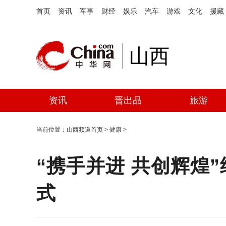
首页
资讯
军事
财经
娱乐
汽车
游戏
文化
援藏
山西
资讯
晋出品
旅游
当前位置：
山西频道首页
>
健康
>
“携手并进 共创辉煌
式