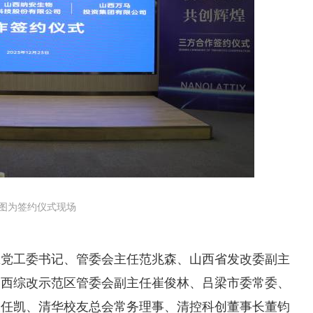
图为签约仪式现场
区党工委书记、管委会主任范兆森、山西省发改委副主
山西综改示范区管委会副主任崔俊林、吕梁市委常委、
长任凯、清华校友总会常务理事、清控科创董事长董钧