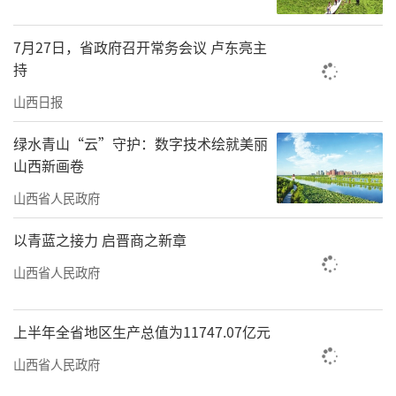
聚焦参保登记、养老保险待遇测算、社保关系
转移接续、工伤预防、个人养老金、基金安
7月27日，省政府召开常务会议 卢东亮主
全、社会保障卡等宣传重点，主动问需于企、
持
问计于民，为企业群众办实事、解难题。
山西日报
（高建华）
绿水青山“云”守护：数字技术绘就美丽
山西新画卷
责任编辑：何剑
山西省人民政府
以青蓝之接力 启晋商之新章
山西省人民政府
上半年全省地区生产总值为11747.07亿元
山西省人民政府