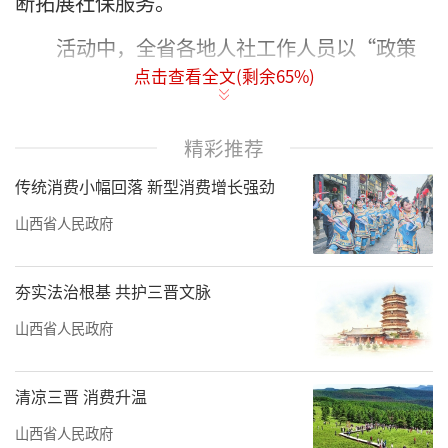
断拓展社保服务。
活动中，全省各地人社工作人员以“政策
点击查看全文(剩余
65
%)
面对面服务零距离”为主题，结合省政府2024
年民生实事“就业社保服务社区村村全覆盖工
作”、省人社厅牵头的“高效办成一件事”重
精彩推荐
点事项和“听民意办实事”项目，深入解读社
传统消费小幅回落 新型消费增长强劲
保政策，增强公众依法履行社保义务、维护合
山西省人民政府
法权益意识。
活动现场，设置宣传咨询台，摆放宣传展
夯实法治根基 共护三晋文脉
板，播放宣传片，发放政策宣传材料，现场进
山西省人民政府
行资格认证，并提供社保政策待遇“看得懂算
得清”服务。各地人社部门还将通过开展进社
清凉三晋 消费升温
区、进乡村、进企业、进校园“四进”活动，
山西省人民政府