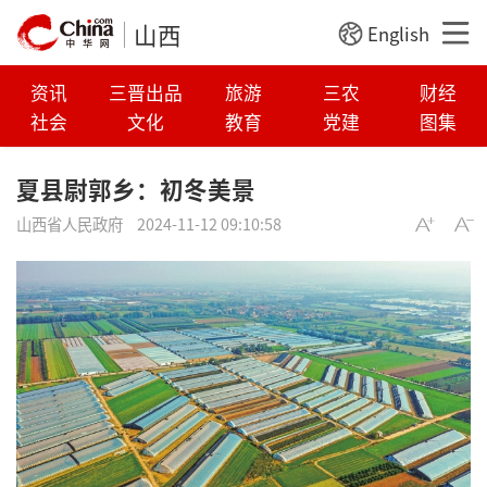
山西
English
资讯
三晋出品
旅游
三农
财经
社会
文化
教育
党建
图集
夏县尉郭乡：初冬美景
山西省人民政府
2024-11-12 09:10:58