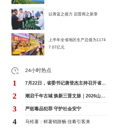
以青蓝之接力 启晋商之新章
上半年全省地区生产总值为1174
7.07亿元
24小时热点
1
7月22日，省委书记唐登杰主持召开省委常委会会议
2
潮启千年古城 焕新三晋文脉｜2026山西文旅创新嘉年华登陆平遥
3
严惩毒品犯罪 守护社会安宁
4
马铃薯：鲜薯销路畅 佳肴引客来