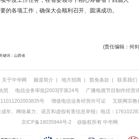
各项年度工作任务，在省委领导下精心筹备省十四届人
纲要的各项工作，确保大会顺利召开、圆满成功。
(
责任编辑
：何剑
关键词：山西省
关于中华网
频道简介
|
地方招商
|
豁免条款
|
联系我们
执照
电信业务审批[2003]字第24号
广播电视节目制作经营
1011202003835号
增值电信业务经营许可证
互联网宗教
年、网络暴力、谣言和虚假有害信息举报）电话：176102283
京ICP备18035944号-2
@版权所有 中华网