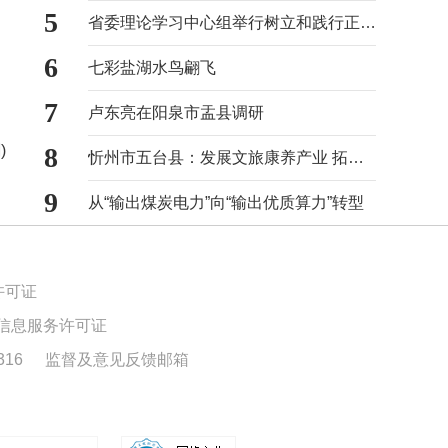
5
省委理论学习中心组举行树立和践行正确政绩观学习教育专题学习会
6
七彩盐湖水鸟翩飞
7
卢东亮在阳泉市盂县调研
)
8
忻州市五台县：发展文旅康养产业 拓宽村民增收路径
9
从“输出煤炭电力”向“输出优质算力”转型
许可证
信息服务许可证
16
监督及意见反馈邮箱