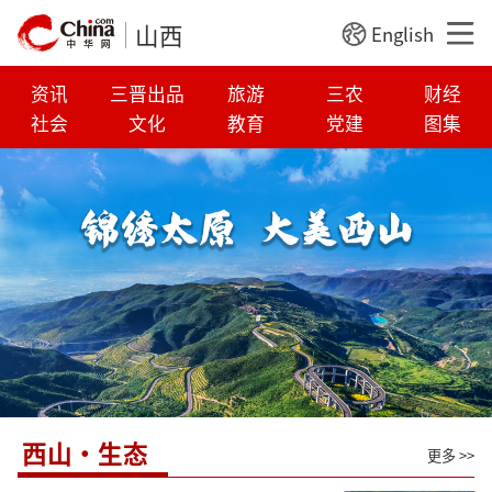
山西
English
资讯
三晋出品
旅游
三农
财经
社会
文化
教育
党建
图集
西山·生态
更多 >>