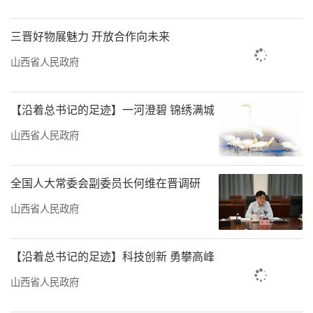
牵挂。一箱箱年货从快递小哥们的手中送达千
三晋好物展魅力 开放合作向未来
家万户，在流动中带给人们别样的年味。
山西省人民政府
置办年货，是春节必有的仪式感。年货种
【沿着总书记的足迹】一河澄碧 锦绣满城
类越来越多、购买方式越来越便捷，反映了人
山西省人民政府
民生活水平的日益提高。人们在忙碌的喜悦
中，迎接新年的到来。春节的脚步越来越近，
全国人大常委会副委员长何维在晋调研
快来迎泽，买！买！买！
山西省人民政府
来源：迎泽发布
责任编辑：兰斌
【沿着总书记的足迹】科技创新 勇攀高峰
山西省人民政府