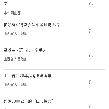
购一趟。”家住五龙口三社区的王女士，拉着
闻
便携的手推车，和老伴从一个档位逛到另一个
中华网山西
档位，精选着年货。
护好群众钱袋子 筑牢金融防火墙
山西省人民政府
在一家批发活鱼的水产铺前，数名顾客排
着队购买活鱼，刮鳞、去内脏、清洗、装袋，
赏戏曲·逛市集·学手艺
店铺老板熟练地帮助顾客处理好活鱼。“鲤鱼
山西省人民政府
和草鱼卖得最好，一天能卖二三百斤。老虎斑
和基围虾贵一些，草鱼、鲫鱼、鲈鱼等价格和
平日差不多。”摊主介绍，店里的海鲜都是当
山西省2026年高考圆满落幕
天进货当天标价。
山西省人民政府
跨越3000公里的“仁心接力”