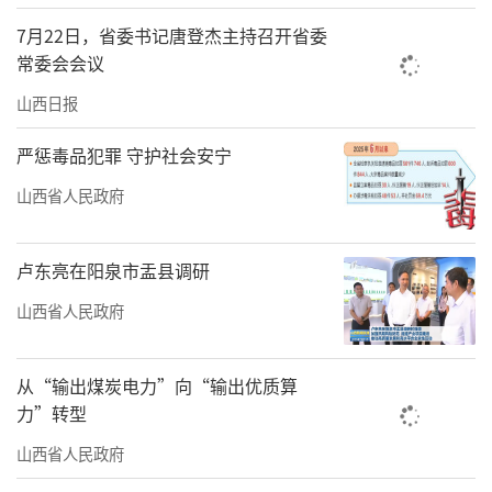
联、吊钱、窗花、灯笼以及卯兔挂饰、花卉、
7月22日，省委书记唐登杰主持召开省委
盆栽等，吸引了不少市民购买。商家们有的在
常委会会议
服务顾客，有的在分拣商品，忙个不停。“给
山西日报
我拿最‘大个儿’的福字、吊钱，咱得红红火
严惩毒品犯罪 守护社会安宁
火、热热闹闹地过年！”正在挑选年货的和先
山西省人民政府
生说，今年他孙子结婚，刚搬入新房，为了装
饰宽大、明亮的落地飘窗，他专门和老伴来挑
卢东亮在阳泉市盂县调研
选“超大号”的福字、吊钱。
山西省人民政府
从“输出煤炭电力”向“输出优质算
作为太原老牌商场之一，康隆商城是许多
力”转型
老太原人购买年货的地方，偶尔也能看到年轻
山西省人民政府
人。“我年轻的时候就经常来这里，现在专门