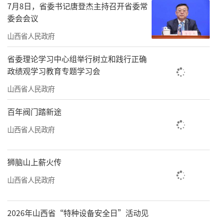
7月8日，省委书记唐登杰主持召开省委常
带着孩子们过来，让他们感受感受以前过年的
委会会议
那种热闹气氛！”五十多岁的贾先生说道。
山西省人民政府
省委理论学习中心组举行树立和践行正确
政绩观学习教育专题学习会
万吉海鲜批发市场是太原市影响力较大的
山西省人民政府
一家综合性海鲜市场，承载着太原人舌尖上的
百年阀门踏新途
年味。
山西省人民政府
新鲜的大虾、肥美的生蚝、满膏的大闸
狮脑山上薪火传
蟹……每一种美味面前都有顾客在细细挑
山西省人民政府
选。“这里海鲜、肉食、调料、蔬菜一应俱
全，物美价廉。逢年过节，我们都要来这里采
2026年山西省“特种设备安全日”活动见