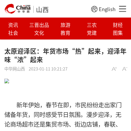
山西
English
资讯
三晋出品
旅游
三农
财经
社会
文化
教育
党建
图集
太原迎泽区：年货市场“热”起来，迎泽年
味“浓”起来
中华网山西
2023-01-11 10:21:27
新年伊始，春节在即，市民纷纷走出家门
储备年货，同时感受节日氛围。漫步迎泽，无
论商场超市还是集贸市场、街边店铺，春联、