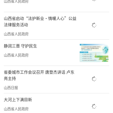
山西省人民政府
除了各类海鲜外，万吉海鲜批发市场还有
蔬菜、肉食、禽蛋、粮油、调味、副食等产
山西省启动“法护新业·情暖人心”公益
品。在这里购买年货，七八成的必需品可以买
法律服务活动
齐。
山西省人民政府
除了各大商场、市场，快递点也是另一大
静润三晋 守护民生
年货集散地。腊月以来，年货类的快递有了大
山西省人民政府
幅增长，现已迎来春节前的最后一个业务高
峰。
省委城市工作会议召开 唐登杰讲话 卢东
亮主持
在迎泽区的各个快递点，一辆又一辆快递
山西日报
小车满载而发，小车里既有太原市民从网上购
大河上下满目新
买的特产类年货，也有全国各地亲友寄到太原
山西省人民政府
的美食和用品，包裹里满含亲友之间的思念与