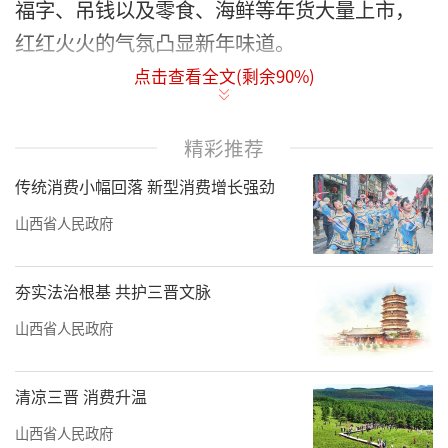
福字、吊钱以及零食、海鲜等年货大量上市，
红红火火的气氛凸显新年味道。
点击查看全文(剩余
90
%)
走进迎泽区的各老牌商场和潮流商城，处
处悬挂着灯笼、剪纸等节日氛围浓厚的装饰
精彩推荐
物，年货礼盒、糖果干果等商品琳琅满目，浓
郁的年味儿扑面而来。
传统消费小幅回落 新型消费增长强劲
山西省人民政府
漫步于柳巷商圈，王府井奥莱、贵都世纪
广场、美莎运动天地等商场的大门都已变成了
夯实法治根基 共护三晋文脉
喜庆的红色，有的甚至直接把年货促销信息展
山西省人民政府
示出来，吸引着过往市民。
清凉三晋 消费升温
山西省人民政府