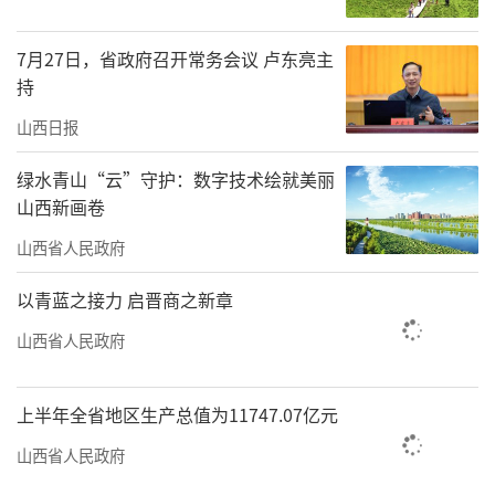
柳巷南路上，一些街边店铺喜气十足。店
7月27日，省政府召开常务会议 卢东亮主
家把灯笼、对联及有“兔”元素的商品摆在显
持
眼位置，或是售卖，或是当作装饰。铜锣湾步
山西日报
行街更是挂满了红灯笼，充满了新年气氛，许
多
绿水青山“云”守护：数字技术绘就美丽
山西新画卷
往
山西省人民政府
来顾客手里提着买好的年货，脸上洋溢着
以青蓝之接力 启晋商之新章
幸福的笑容，与这喜庆的街景十分相衬。
山西省人民政府
上半年全省地区生产总值为11747.07亿元
走进康达·时光里，第一眼便能看到一片
山西省人民政府
喜庆的年货区，各类挂历、年历、福字、春