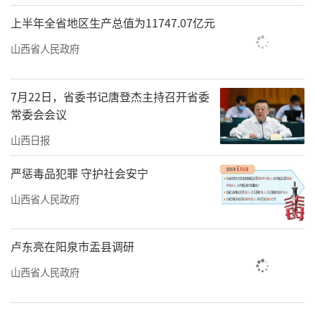
降耗，加快观光游乐、智慧文旅、文物保护、
上半年全省地区生产总值为11747.07亿元
广电等重点领域文旅设备更新换代为重点，全
山西省人民政府
面开展了文旅领域2024年至2027年设备更新项
目摸排工作，分类别建立设备更新项目储备
7月22日，省委书记唐登杰主持召开省委
库。目前我省已初步建立了2024年度第一批重
常委会会议
点项目清单，设备更新项目实施主体正在完善
山西日报
项目前期工作，为符合条件的项目下一阶段申
报超长期特别国债打好基础。
严惩毒品犯罪 守护社会安宁
山西省人民政府
强化协同，健全实施机制。参照国家模
式，抓紧完善了我省文旅领域设备更新推进工
作机制，明确部门职责，强化工作协同。会同
卢东亮在阳泉市盂县调研
省直部门做好与国家和我省相关政策的有效衔
山西省人民政府
接，优化政策体系。组织各市召开了推动文旅