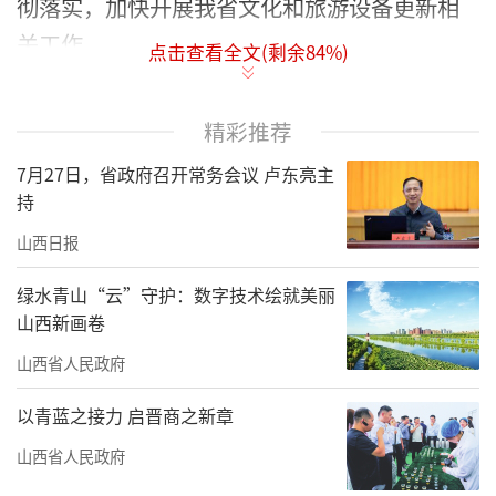
彻落实，加快开展我省文化和旅游设备更新相
关工作。
点击查看全文(剩余
84
%)
系统推进，夯实重点任务。结合山西实
际，抓紧研究起草我省推动文化旅游领域设备
精彩推荐
更新实施方案，着重在推进观光游览设施、游
7月27日，省政府召开常务会议 卢东亮主
乐设施、演艺设备、智慧文旅改造、文物保护
持
利用、广电影视设备、历史文化名城街区保
山西日报
护、体育设备等方面细化更新举措，明确更新
绿水青山“云”守护：数字技术绘就美丽
提升重点，力争到2027年，全省文旅领域设备
山西新画卷
投资规模较2023年增长25%以上，推动全省文
山西省人民政府
旅产业向智能、绿色、可持续发展方向迈进。
以青蓝之接力 启晋商之新章
全面摸底，加强项目谋划。聚焦我省文旅
山西省人民政府
领域设备更新有效需求，以推动文旅场所节能