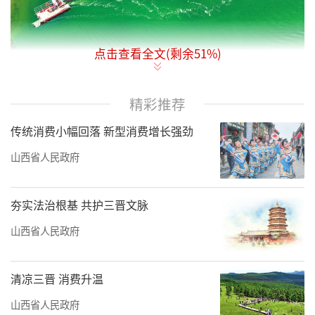
点击查看全文(剩余
51
%)
5月19日，运城市盐湖内的盐水虫进入繁殖
精彩推荐
旺季，工作人员正加紧捕捞作业，并将盐水虫
加工成生物饵料产品销往省内外。近年来，运
传统消费小幅回落 新型消费增长强劲
城市不断加大对盐湖生态修复和保护力度，逐
山西省人民政府
步恢复其原有生态系统，盐湖环境持续向好。
夯实法治根基 共护三晋文脉
薛俊摄
山西省人民政府
清凉三晋 消费升温
山西省人民政府