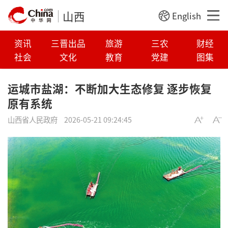
山西
English
资讯
三晋出品
旅游
三农
财经
社会
文化
教育
党建
图集
运城市盐湖：不断加大生态修复 逐步恢复
原有系统
山西省人民政府
2026-05-21 09:24:45