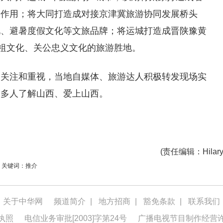
动作用；将大同打造成对接京津冀旅游协同发展桥头
化、避暑度假文化等文旅品牌；将运城打造成晋陕豫黄
根祖文化、关公忠义文化的旅游胜地。
的关注和重视，当地自媒体、旅游达人积极转发现场实
更多人了解山西、爱上山西。
(
责任编辑
：Hilary
关键词：推介
关于中华网
频道简介
|
地方招商
|
豁免条款
|
联系我们
执照
电信业务审批[2003]字第24号
广播电视节目制作经营