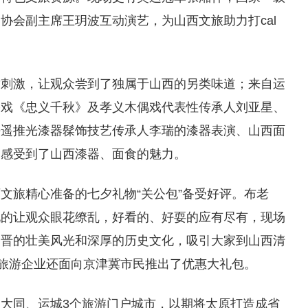
协会副主席王玥波互动演艺，为山西文旅助力打cal
甜刺激，让观众尝到了独属于山西的另类味道；来自运
公戏《忠义千秋》及孝义木偶戏代表性传承人刘亚星、
平遥推光漆器髹饰技艺传承人李瑞的漆器表演、山西面
家感受到了山西漆器、面食的魅力。
文旅精心准备的七夕礼物“关公包”备受好评。布老
玩的让观众眼花缭乱，好看的、好耍的应有尽有，现场
三晋的壮美风光和深厚的历史文化，吸引大家到山西清
的旅游企业还面向京津冀市民推出了优惠大礼包。
大同、运城3个旅游门户城市，以期将太原打造成省