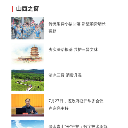
|
山西之窗
传统消费小幅回落 新型消费增长
强劲
夯实法治根基 共护三晋文脉
清凉三晋 消费升温
7月27日，省政府召开常务会议
卢东亮主持
绿水青山“云”守护：数字技术绘就