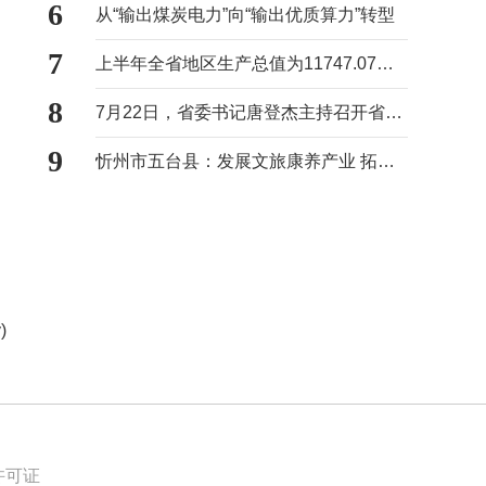
6
从“输出煤炭电力”向“输出优质算力”转型
7
上半年全省地区生产总值为11747.07亿元
8
7月22日，省委书记唐登杰主持召开省委常委会会议
9
忻州市五台县：发展文旅康养产业 拓宽村民增收路径
)
许可证