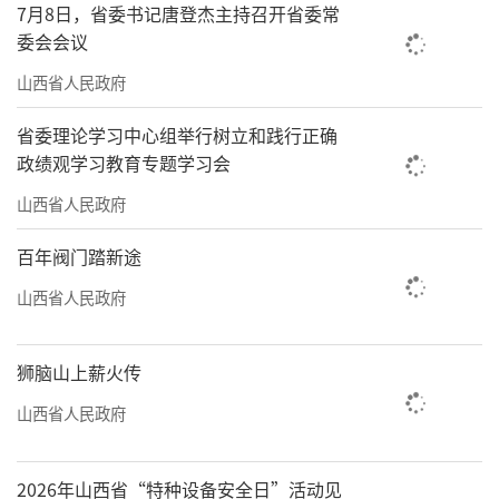
“我们要充分利用‘两重’‘两新’等增
7月8日，省委书记唐登杰主持召开省委常
委会会议
量政策红利，将中条山集团打造成铜行业的前
沿阵地。”省人大代表、山西云时代技术有限
山西省人民政府
公司副总经理魏迎辉说。
省委理论学习中心组举行树立和践行正确
政绩观学习教育专题学习会
作为我省重点产业链——铜基新材料产业
链“链主”企业，山西云时代技术有限公司所
山西省人民政府
属中条山集团以链式思维规划铜基新材料产业
百年阀门踏新途
链建设，坚定不移做大做强铜产业，不断增强
山西省人民政府
在我省及华北地区铜基领域的支撑能力。
“下一步，我们要改造传统落后工艺流
狮脑山上薪火传
程，淘汰高耗能高污染关键设备，推广节能降
山西省人民政府
碳先进技术，深入建设‘智慧矿山’，推动各
系统智能化决策与自动化协同运行，加快核心
2026年山西省“特种设备安全日”活动见