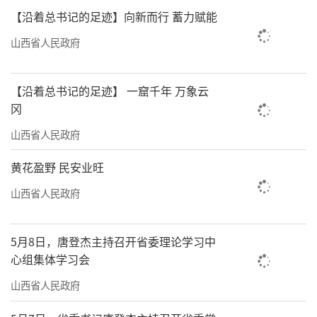
至2024年12月18日，全省参与消费品以旧换新
【沿着总书记的足迹】向新而行 蓄力赋能
超150万人次，带动消费超300亿元。
山西省人民政府
政府工作报告提出，加力扩围实施“两
新”政策，优化补贴流程，健全回收体系，促
【沿着总书记的足迹】 一窟千年 万象云
进大宗商品消费。
冈
山西省人民政府
针对如何更好地推动“两新”政策实施，
省政协委员、山西财经大学国际贸易学院教授
黄花盈野 民安业旺
郭建宇提出建议，主张采用投资补助、贷款贴
山西省人民政府
息、股权投资、担保补贴等多种方式支持设备
更新，并鼓励销售商提供更多便捷服务，以支
5月8日，唐登杰主持召开省委理论学习中
持消费品以旧换新，从而充分发挥“两新”政
心组集体学习会
策的最大效应。
山西省人民政府
推动大规模设备更新不仅是扩大有效投