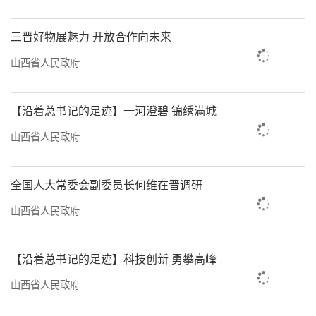
“两新”政策点燃经济增长新引擎
去年以来，省委、省政府高度重视“两
三晋好物展魅力 开放合作向未来
新”工作，制定了《山西省推动大规模设备更
山西省人民政府
新和消费品以旧换新实施方案》，并积极争取
中央资金72.66亿元、下达省级配套补贴资金
【沿着总书记的足迹】一河澄碧 锦绣满城
4.72亿元，支持全省大规模设备更新、汽车报
山西省人民政府
废更新、个人消费者乘用车置换更新、家电产
品换新等“两新”政策落地落实。
全国人大常委会副委员长何维在晋调研
持续推进“两新”政策，有效调动了企业
山西省人民政府
更新各类设备的积极性。2024年三季度，全省
设备工器具购置投资增长8.1%，快于全部投资
【沿着总书记的足迹】科技创新 勇攀高峰
6.1个百分点，对全部投资的贡献率达50.1%，
山西省人民政府
占投资的比重较上年同期提高0.7个百分点。截