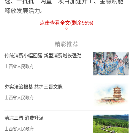
速、一批批“两重”项目加速开工、金融赋能
释放发展活力。
点击查看全文(剩余
95
%)
2025年，“两新”政策加力扩围，“两
重”建设持续推进……一系列关于“两
新”“两重”的政策、措施在正参加省两会的
精彩推荐
省人大代表和省政协委员中引发热议。
传统消费小幅回落 新型消费增长强劲
山西省人民政府
夯实法治根基 共护三晋文脉
山西省人民政府
清凉三晋 消费升温
山西省人民政府