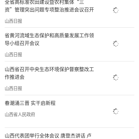
保障、基础设施建设等领域，高质量谋划和储
全省高标准农田建设暨农村集体“三
资”管理突出问题专项整治推进会议召开
备一批全省域、标志性、引领性项目，力争将
更多项目纳入国家大盘子，争取国家更多支
山西日报
持。另一方面，要大力推进大规模设备更新和
省黄河流域生态保护和高质量发展工作领
消费品以旧换新，进一步扩大政策覆盖范围、
导小组召开会议
简化补贴申领程序，提高部分领域补贴标准，
山西日报
撬动更多大宗消费。通过强化项目资金管理不
山西省召开中央生态环境保护督察整改工
断优化市场环境，持续扩大有效需求，更大更
作推进会
好地释放政策拉动效应，全力巩固增强经济回
山西日报
升向好态势。
春潮涌三晋 实干启新程
（安晓奕 高桦 高玮 李强）
山西省人民政府
山西代表团举行全体会议 唐登杰讲话 卢