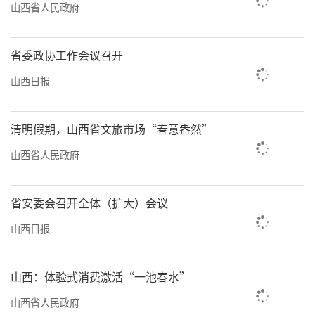
山西省政协常委、民建山西省委会副主委
山西省人民政府
李志强认为，抓住这一政策机遇对山西意义重
大。推动消费品以旧换新加力扩围，不仅能够
省委政协工作会议召开
统筹扩大内需、深化供给侧结构性改革、稳定
山西日报
经济大盘，还能畅通资源循环利用链条，推动
更多高质量耐用消费品进入居民生活，从而让
清明假期，山西省文旅市场“春意盎然”
人民群众拥有更多的获得感和幸福感。
山西省人民政府
省安委会召开全体（扩大）会议
山西日报
山西：体验式消费激活“一池春水”
山西省人民政府