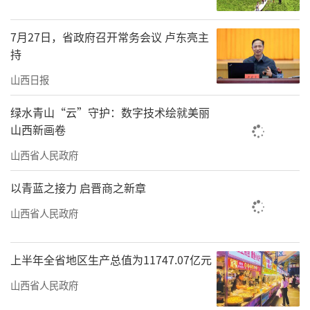
7月27日，省政府召开常务会议 卢东亮主
持
“
两重”建设筑牢经济发展基石
山西日报
政府工作报告提出，开展“重大项目建设
年”行动，统筹“硬投资”和“软建设”，实
绿水青山“云”守护：数字技术绘就美丽
山西新画卷
施一批“两重”项目和高质量转型项目，抓好
山西省人民政府
616个省级重点工程年度建设项目。
以青蓝之接力 启晋商之新章
推动“两重”建设，要坚持统筹谋划，强
化全局思维、战略思维、系统思维，坚持分步
山西省人民政府
实施、有序推进，不断形成推动项目落地实施
的合力。
上半年全省地区生产总值为11747.07亿元
山西省人民政府
2024年，我省争取到超过58.49亿元的超长