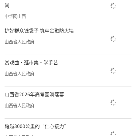
技术攻关，将中条山集团打造成有色金属行业
闻
一流标杆企业，为全省经济高质量发展提供有
中华网山西
力支撑。”魏迎辉说。
护好群众钱袋子 筑牢金融防火墙
新技术不断突破、新产品竞相涌现、新质
山西省人民政府
生产力加速成长……2024年，我省在科技创新
领域取得了丰硕成果，为产业升级带来了众多
赏戏曲·逛市集·学手艺
机遇。
山西省人民政府
高速飞车全尺寸试验线一期项目通过验
收，实现了国内首次低真空超导悬浮航行。作
山西省2026年高考圆满落幕
为轨道交通高科技领域的重大项目，高速飞车
山西省人民政府
融合了航空航天技术和地面轨道交通技术，将
实现轨道列车的超高速“近地飞行”。
跨越3000公里的“仁心接力”
“高速磁浮产业链条长、产业规模大，辐