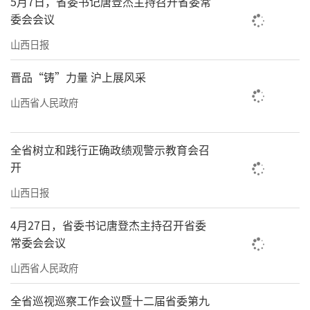
5月7日，省委书记唐登杰主持召开省委常
资、拉动经济增长的重要举措，更是当前推动
委会会议
实体经济高质量发展的关键所在。在此过程
山西日报
中，金融赋能设备更新的潜力巨大。特别是随
晋品“铸”力量 沪上展风采
着“两新”政策的实施，设备更新需求不断增
山西省人民政府
长。融资租赁作为一种兼具“融资”与“融
物”特色的金融手段，能够为企业设备更新提
全省树立和践行正确政绩观警示教育会召
供灵活、便捷且低成本的金融支持。
开
省政协委员、山西卓越晋商融资租赁有限
山西日报
公司董事长曹立强表示，将围绕大规模设备更
4月27日，省委书记唐登杰主持召开省委
新行动积极拓展业务，以满足企业设备更新的
常委会会议
融资需求。“作为一家从事融资租赁的民营企
山西省人民政府
业，我们将进一步发挥融资租赁行业的优势，
运用融资租赁等金融工具，更大范围、更大力
全省巡视巡察工作会议暨十二届省委第九