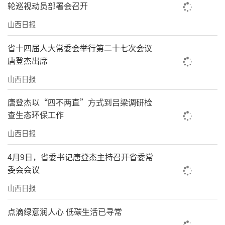
轮巡视动员部署会召开
度地助力企业，特别是中小微企业的设备更
新。”
山西日报
消费作为经济增长的重要引擎，是畅通国
省十四届人大常委会举行第二十七次会议
唐登杰出席
内大循环的关键环节，也是人民美好生活需要
山西日报
的直接体现。推动消费品以旧换新，既是增强
经济增长动力的有力举措，也是推动高质量发
唐登杰以“四不两直”方式到吕梁调研检
展的长远之策。
查生态环保工作
山西日报
日前，省商务厅发布公告明确，2025年我
省将继续实施一系列以旧换新补贴政策，涵盖
4月9日，省委书记唐登杰主持召开省委常
汽车报废更新、汽车置换更新、家电以旧换
委会会议
新、家装厨卫“焕新”、电动自行车以旧换新
山西日报
以及手机等3C数码产品购新等多个领域。
点滴绿意润人心 低碳生活已寻常