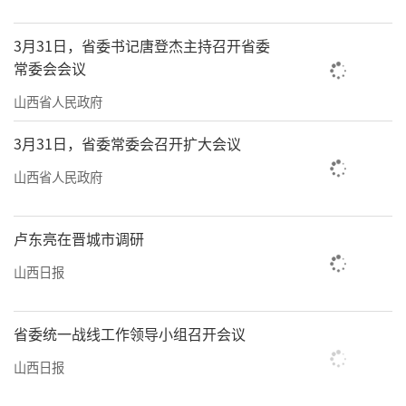
“两重”“两新”蓄势赋能，释放经济发展潜
3月31日，省委书记唐登杰主持召开省委
能
常委会会议
“两重”能稳定投资，带动相关产业发
山西省人民政府
展，增强经济中长期发展后劲；“两新”可释
3月31日，省委常委会召开扩大会议
放内需潜力，促进消费升级，同时还有利于淘
山西省人民政府
汰落后产能和产品，推动产业向高端化、智能
化、绿色化发展，提升产业竞争力。
卢东亮在晋城市调研
“扎实做好‘两重’‘两新’工作是省
山西日报
委、省政府深入贯彻落实党的二十届三中全会
精神和习近平总书记对山西工作的重要讲话重
省委统一战线工作领导小组召开会议
要指示精神的重大举措，是认真落实党中央关
山西日报
于统筹推进‘硬投资’和‘软建设’决策部署