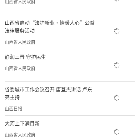
山西省人民政府
射带动作用明显。”省人大代表，高速飞车山
西省实验室主任、高速飞车项目总师毛凯表
山西省启动“法护新业·情暖人心”公益
示，高速飞车项目可助力以车辆制造为代表的
法律服务活动
先进制造业、以飞轮储能为代表的新能源产
山西省人民政府
业、以直线电机大功率变流器为代表的电力电
静润三晋 守护民生
子产业、以智能巡检为代表的人工智能产业、
山西省人民政府
以数字孪生为代表的信息技术产业等关联产业
矩阵式发展，共同促进战略性新兴产业项目落
省委城市工作会议召开 唐登杰讲话 卢东
地。
亮主持
这些创新成果和重大项目的推进，将为我
山西日报
省经济高质量发展提供有力支撑，进一步筑牢
大河上下满目新
经济发展的基石。
山西省人民政府