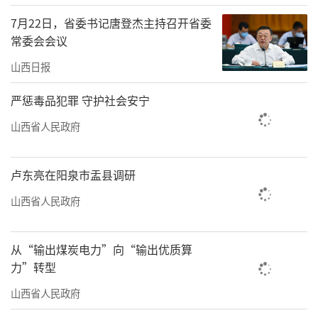
期特别国债资金，推动基础设施领域补短板、
7月22日，省委书记唐登杰主持召开省委
强弱项。
常委会会议
“一泓清水入黄河”工程全部开工、加快
山西日报
建设，推动黄河流域生态保护和高质量发展取
严惩毒品犯罪 守护社会安宁
得积极成效。古贤水利枢纽工程正式开工建
设，将为当地及周边地区提供稳定的水资源保
山西省人民政府
障，可有效改善区域生态环境，促进地方经济
的可持续发展。一批重大交通基础设施项目也
卢东亮在阳泉市盂县调研
加快建设步伐，集大原高铁、雄忻高铁建成通
山西省人民政府
车后将极大地缩短城市间的时空距离，促进区
域间的交流与合作，太原武宿国际机场三期改
从“输出煤炭电力”向“输出优质算
扩建工程也在紧锣密鼓地建设中……“两
力”转型
重”建设实现了良好开局。
山西省人民政府