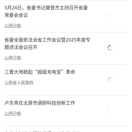
的具体行动，这为我省推动高质量发展、深化
3月24日，省委书记唐登杰主持召开省委
全方位转型提供了重大机遇。”省人大代表，
常委会会议
山西省社科院（省政府发展研究中心）党组书
山西日报
记、院长张峻说。
省委全面依法治省工作会议暨2025年度专
张峻建议，今后一个时期，我省要坚持
题述法会议召开
把“两重”“两新”工作摆在突出位置，抢抓
山西日报
重大机遇，突出标准引领，加强统筹协调，完
三晋大地掀起“超级充电宝”革命
善工作机制，有效实现消费投资协同发力。一
山西省人民政府
方面，要主动对接国家重大战略实施和重点领
域安全能力建设，在全力落实好国家已下达项
目基础上，根据我省经济社会发展水平、区位
卢东亮在太原市调研科技创新工作
优势、资源禀赋、产业基础等实际情况，统筹
山西日报
高质量发展、科技创新、产业转型升级、民生