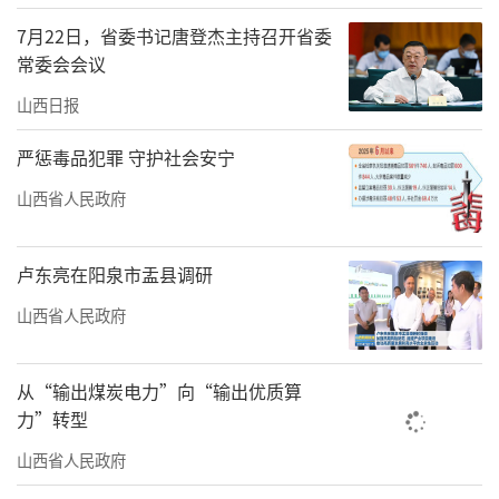
日前，习近平主持召开中央政治局常委会
会议，专门听取纪念活动总结报告并发表重要
7月22日，省委书记唐登杰主持召开省委
常委会会议
讲话。习近平强调，纪念中国人民抗日战争暨
山西日报
世界反法西斯战争胜利80周年活动，是一次庄
严隆重、大气磅礴、震撼人心、激励奋进的抗
严惩毒品犯罪 守护社会安宁
战纪念盛典，进一步弘扬了伟大抗战精神，进
山西省人民政府
一步坚定了全面推进强国建设、民族复兴伟业
的信念信心，进一步展示了推动构建人类命运
卢东亮在阳泉市盂县调研
共同体的责任担当。
山西省人民政府
习近平指出，纪念活动领导小组及其各工
作机构坚决贯彻落实党中央决策部署，始终坚
从“输出煤炭电力”向“输出优质算
持高标准严要求，以务实和精细的作风推进工
力”转型
作，出色完成了党中央交办的政治任务。
山西省人民政府