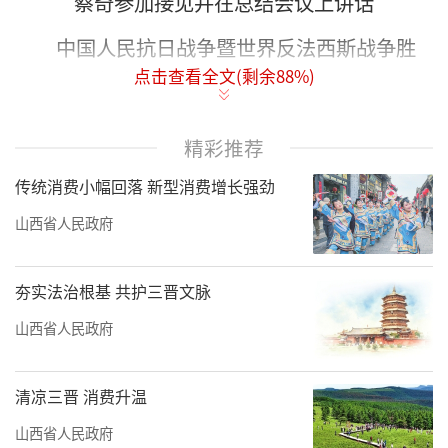
蔡奇参加接见并在总结会议上讲话
中国人民抗日战争暨世界反法西斯战争胜
点击查看全文(剩余
88
%)
利80周年纪念活动总结会议9月17日上午在京举
行。中共中央总书记、国家主席、中央军委主
席习近平在人民大会堂亲切接见纪念活动筹办
精彩推荐
工作各方面代表，向他们表示感谢和问候，对
传统消费小幅回落 新型消费增长强劲
他们的辛勤付出和出色成绩给予充分肯定，勉
山西省人民政府
励大家奋发进取、再立新功。
中共中央政治局常委、纪念活动领导小组
夯实法治根基 共护三晋文脉
组长蔡奇参加接见并在总结会议上讲话。
山西省人民政府
17日上午，人民大会堂北大厅气氛热烈。
清凉三晋 消费升温
10时许，习近平等来到这里，全场响起热烈掌
声。习近平等同大家亲切握手，并合影留念。
山西省人民政府