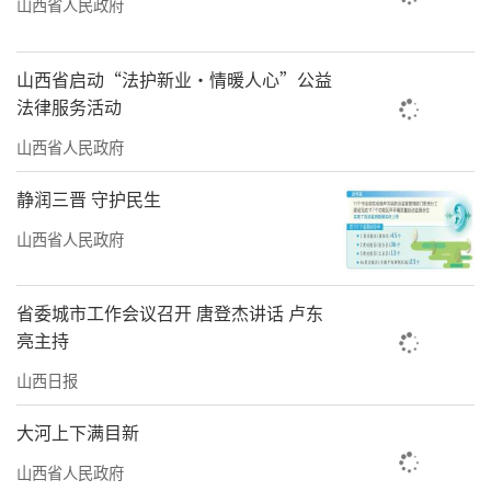
山西省人民政府
宣传教育，引导广大干部群众进一步把思想和
行动统一到党中央精神上来，把纪念活动激发
山西省启动“法护新业·情暖人心”公益
出的爱党爱国热情转化为推进中国式现代化的
法律服务活动
强大动力。
山西省人民政府
纪念活动领导小组副组长王毅、尹力、李
静润三晋 守护民生
书磊、张又侠、王小洪、吴政隆和刘振立参加
山西省人民政府
活动。纪念活动领导小组成员，各工作机构和
有关方面负责同志以及工作人员、受阅部队官
省委城市工作会议召开 唐登杰讲话 卢东
兵、安保一线执勤人员、演职人员、志愿者、
亮主持
服务保障人员、媒体记者代表等参加活动。
山西日报
责任编辑：何剑
大河上下满目新
山西省人民政府