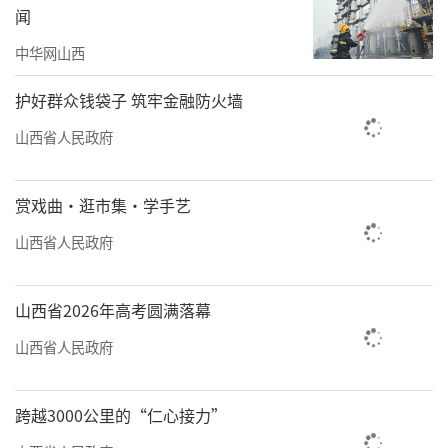
闻
结筹办纪念活动的经验做法，不断丰富完善大
党大国典礼制度。
中华网山西
会议传达了习近平在中央政治局常委会会
护好群众钱袋子 筑牢金融防火墙
议上的重要讲话。
山西省人民政府
会议指出，习近平总书记的重要讲话深刻
赏戏曲·逛市集·学手艺
阐述纪念活动的重要意义，充分肯定组织筹办
工作，对用好活动成果等提出明确要求，我们
山西省人民政府
要认真学习领会，抓好贯彻落实。纪念活动取
得圆满成功，根本在于以习近平同志为核心的
山西省2026年高考圆满落幕
党中央坚强领导，在于各地区各部门各单位、
山西省人民政府
社会各界和人民群众大力支持。要深入学习贯
彻习近平总书记重要讲话精神，拓展深化纪念
跨越3000公里的“仁心接力”
活动重要成果，扎实办好后续纪念活动，加强