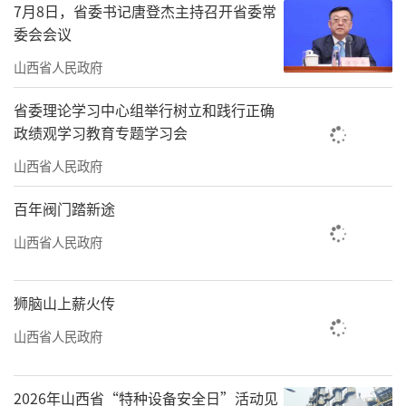
习近平强调，要充分用好纪念活动激发的
7月8日，省委书记唐登杰主持召开省委常
强大正能量，持续用好纪念活动这本生动的爱
委会会议
国主义教材，把活动激发出的自信心、自豪
山西省人民政府
感、精气神运用好发扬好，同贯彻落实党中央
省委理论学习中心组举行树立和践行正确
各项决策部署结合起来，同应对各种风险挑战
政绩观学习教育专题学习会
结合起来，转化为做好改革发展稳定各项工作
山西省人民政府
的强大动力。要坚持正确抗战史观、二战史
百年阀门踏新途
观，坚定历史自信，从中国共产党领导全民族
众志成城英勇抗战的伟大胜利中汲取智慧和力
山西省人民政府
量，坚定站在历史正确一边，把握历史主动，
在以史为鉴中不断开创未来。要讲好中国抗战
狮脑山上薪火传
故事、和平发展故事，向世界表明中国是战后
山西省人民政府
国际秩序的坚定维护者，展示我们致力于构建
人类命运共同体的负责任大国形象。要认真总
2026年山西省“特种设备安全日”活动见