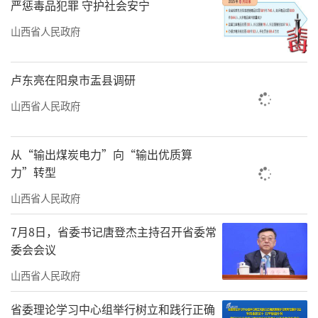
严惩毒品犯罪 守护社会安宁
通。”
山西省人民政府
资金保障是项目推进的关键。我省创新投
融资机制，争取到中央预算内投资514亿元、超
卢东亮在阳泉市盂县调研
长期特别国债207亿元，安排地方政府专项债券
山西省人民政府
2626亿元，为重大项目注入金融活水。
交通动脉的打通尤为引人注目。集大原高
从“输出煤炭电力”向“输出优质算
铁建成通车，将晋北地区融入全国高铁网；瓦
力”转型
日铁路重载通道能力提升，为晋煤外运增添新
山西省人民政府
通道；雄忻高铁开工建设，未来将构筑起山西
7月8日，省委书记唐登杰主持召开省委常
东出的又一条快捷通道……
委会会议
在民生领域，投资效益同样显著。太原市
山西省人民政府
老旧小区改造项目让年过七旬的市民曲大爷感
省委理论学习中心组举行树立和践行正确