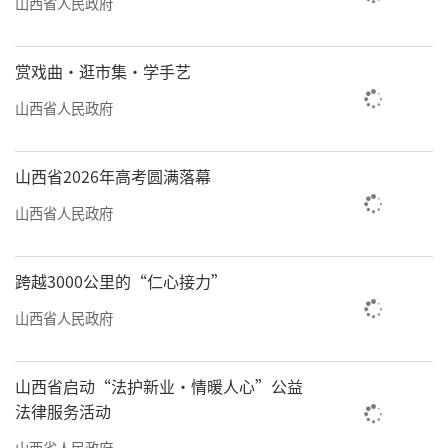
山西省人民政府
辉同行”等文旅IP的打造，让我省旅游品牌影
响力持续提升。
赏戏曲·逛市集·学手艺
太原市更是在“歌迷之城”打造上成效显
山西省人民政府
著。记者了解到，仅2024年的一场头部歌星演
唱会就带动周边餐饮、住宿、交通等行业消费
山西省2026年高考圆满落幕
超亿元。
山西省人民政府
全省消费升级趋势明显。在太原长风商务
区，一家智能家居体验馆内，顾客络绎不绝。
跨越3000公里的“仁心接力”
店长介绍：“如今消费者不仅关注产品功能，
山西省人民政府
更注重场景体验和科技含量。”
新消费场景创建、新消费品牌培育——“两
山西省启动“法护新业·情暖人心”公益
法律服务活动
新”政策的实施，也为消费市场注入强劲动
山西省人民政府