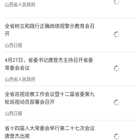
续发力。同时，聚焦基础设施建设、产业转型
山西省人民政府
升级、民生改善等重点领域，谋划实施一批带
动性强、示范效应好的重大项目。
全省树立和践行正确政绩观警示教育会召
开
从太行山麓到汾河岸畔，从重点项目建设
山西日报
现场到人气爆棚的消费场所，我省经济的内生
动力正在不断增强。投资与消费的双轮驱动，
4月27日，省委书记唐登杰主持召开省委
常委会会议
助推这片土地在新发展格局中谱写出高质量转
型发展新篇章。
山西省人民政府
（王蕾）
全省巡视巡察工作会议暨十二届省委第九
轮巡视动员部署会召开
山西日报
省十四届人大常委会举行第二十七次会议
唐登杰出席