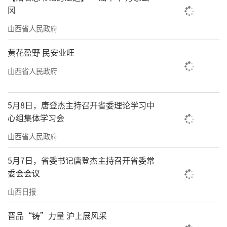
消费贡献率持续提升，两者协同发力格局不断
冈
扩大。特别是在文旅融合、新能源、数字经济
山西省人民政府
等领域，投资与消费相互促进的乘数效应日益
凸显。
黄花盈野 民安业旺
山西省人民政府
尽管成效显著，我省扩内需之路仍在继
续。省社科院社会学所的周洁指出：“我省作
5月8日，唐登杰主持召开省委理论学习中
为能源大省，正处于经济转型的关键期。下一
心组集体学习会
步，需要在供给侧改革与需求侧管理协同上做
山西省人民政府
文章，特别是要增强居民消费能力，完善社会
保障体系，让群众能消费、愿消费、敢消
5月7日，省委书记唐登杰主持召开省委常
委会会议
费。”
山西日报
记者了解到，未来，我省将围绕传统消费
升级、新兴消费培育、服务消费提质等方面持
晋品“铸”力量 沪上展风采