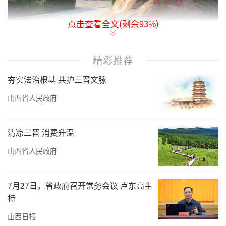
点击查看全文(剩余
93
%)
几名游客在碛口古镇跳舞休闲。新华社发（刘
精彩推荐
亮亮摄）
夯实法治根基 共护三晋文脉
初冬时节，雄忻高铁控制性工程滹沱河特
大桥施工现场，工人们正在-10℃的寒风中浇筑
山西省人民政府
最后一段连续梁，为这条连接山西与河北
的“新动脉”挥洒汗水。
清凉三晋 消费升温
山西省人民政府
而在不久前落幕的“山西老字号嘉年
华”活动现场，平遥牛肉、太谷饼等百年老字
7月27日，省政府召开常务会议 卢东亮主
号摊位前排起长龙，活动单日销售额突破千万
持
元。
山西日报