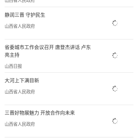
力。截至今年10月底，该政策已撬动消费超770
亿元。全省社会消费品零售总额持续增长，居
静润三晋 守护民生
民消费年均增幅达7.6%，高于全国平均水平。
山西省人民政府
投资消费良性互动，协调发展格局形成
省委城市工作会议召开 唐登杰讲话 卢东
在太原市南内环街某充电站，网约车司机
亮主持
崔师傅正在为车辆充电。他向记者介绍：“现
山西日报
在充电桩随处可见，充电比加油便宜多了，我
这电动车开得安心。”
大河上下满目新
山西省人民政府
截至2024年底，我省已投资建成公共充电
桩9.5万个，覆盖全省所有县区。完善的基础设
三晋好物展魅力 开放合作向未来
施有力支撑了新能源汽车消费的快速增长，目
前全省电动汽车保有量约98.28万辆，是“十三
山西省人民政府
五”末的7.9倍。