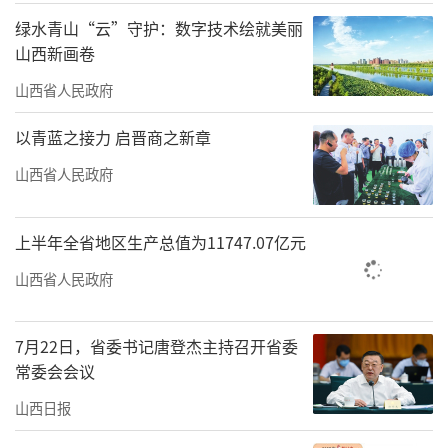
这些热气腾腾的场景，生动诠释着“十四
绿水青山“云”守护：数字技术绘就美丽
五”期间我省扩内需战略带来的勃勃生机。
山西新画卷
重点工程牵引，有效投资扩大发展空间
山西省人民政府
冬日的晋北高原寒风凛冽，但采煤沉陷区
以青蓝之接力 启晋商之新章
新能源基地的建设现场却热火朝天。这片曾经
山西省人民政府
因资源开采而满目疮痍的土地，如今正焕发新
生。“十四五”以来，像这样的省级重点工程
上半年全省地区生产总值为11747.07亿元
项目，我省已累计实施超过2000个，完成投资
山西省人民政府
规模突破万亿元大关。
“我们建立了‘一个项目、一名领导、一
7月22日，省委书记唐登杰主持召开省委
套班子、一抓到底’的工作机制。”省发展改
常委会会议
革委副主任、新闻发言人杨韶欣介绍道，“通
山西日报
过统筹协调，确保项目从谋划到落地全程畅