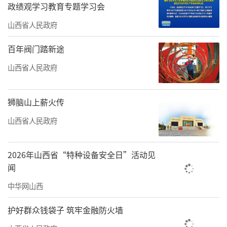
慨不已：“住了30多年的老楼，如今外墙做了
政绩观学习教育专题学习会
保温、管道更新了，还加装了电梯，日子是越
山西省人民政府
过越舒心。”
百年阀门踏新途
消费新业态涌现，市场活力持续释放
山西省人民政府
华灯初上，太原市晋阳湖景区内，《如梦
晋阳》大型水上实景演艺拉开帷幕。观众席
狮脑山上薪火传
上，来自江苏的游客李女士赞叹道：“这场演
山西省人民政府
出将现代科技与山西文化完美结合，的确不虚
此行。”
2026年山西省“特种设备安全日”活动见
闻
演艺经济的蓬勃兴起，是我省消费市场提
质扩容的生动注脚。近年来，全省重点景区接
中华网山西
待游客、门票收入、经营收入3项指标连续实现
护好群众钱袋子 筑牢金融防火墙
两位数增长。特别是“跟着悟空游山西”“与