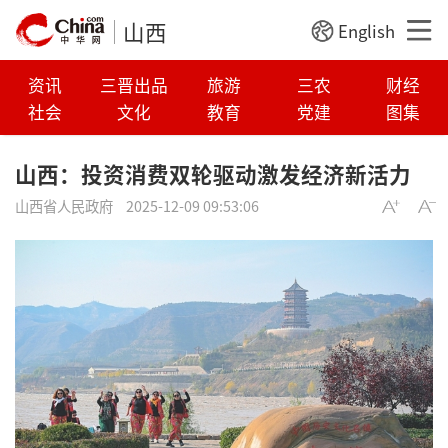
山西
English
资讯
三晋出品
旅游
三农
财经
社会
文化
教育
党建
图集
山西：投资消费双轮驱动激发经济新活力
山西省人民政府
2025-12-09 09:53:06