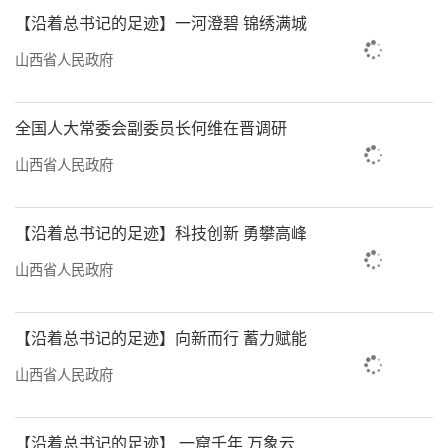
【沿着总书记的足迹】一河澄碧 锦绣满城
这一数据背后，正是投资与消费良性互动
山西省人民政府
机制的不断完善。有效投资的增加直接促进了
消费升级，而市场消费的扩大又引领带动了新
全国人大常委会副委员长何维在晋调研
投资方向。
山西省人民政府
在大同市云州区的现代农业产业园内，这
种互动效应尤为明显。园区投资建设的智能温
【沿着总书记的足迹】科技创新 勇攀高峰
室不仅提升了农产品产量和质量，还带动了观
山西省人民政府
光农业、研学旅游等新消费形态。园区负责人
表示：“去年我们接待研学团队超过5万人次，
【沿着总书记的足迹】向新而行 蓄力赋能
实现了农业生产与消费服务的融合发展。”
山西省人民政府
省统计局发布的数据显示，“十四五”以
来，我省投资对经济增长的贡献率保持稳定，
【沿着总书记的足迹】 一窟千年 万象云